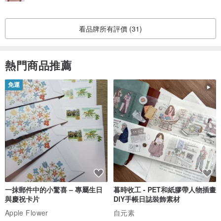
Any order from overseas, please be aware of your import tax. This
price is F.O.B. Taiwan. And, tax outside Taiwan shouldn't be
看品牌所有評價 (31)
counted.
產地/製造方式
台灣
熱門商品推薦
免運
一抹郵件中的小驚喜 – 專屬生日
暮時收工 - PET和紙膠帶人物插畫
與慶祝卡片
DIY手帳日誌裝飾素材
Apple Flower
自元素