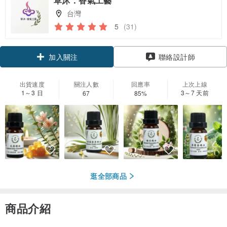
草沐．香氣工藝
台灣
5
(31)
領優惠券
聯絡設計師
加入關注
出貨速度
關注人數
回應率
上次上線
1～3 日
3～7 天前
67
85%
逛全部商品
商品介紹