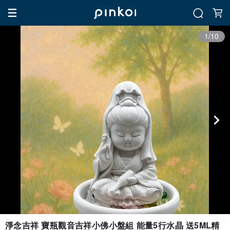
1/10
淨念吉祥 寶瓶觀音吉祥小佛小盤組 能量5行水晶 送5ML精