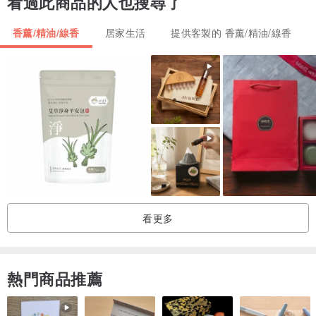
看過此商品的人也搜尋了
客廳、書房或辦公室，為您的空間注入更多正能量與祝福。
作為禮品送給親朋好友，傳遞平安與幸福。
香薰/精油/線香
居家生活
提供客製的 香薰/精油/線香
------------------------------------------------------------
【 商品套件注意事項 】
為求照片豐富多樣.本館採用了多種道具.
PS.下單前請詳閱套件.並非圖片上的道具都一併出貨.出貨的只有套件
內容載明的物件.請理解!!
-- 套件含: 小佛, 小盤.五行水晶一包(約50克).
----------------------------------------------------------------
【 原料特性 】
此物件為水泥+天然珪藻土+混合石粉調和成一定比例.因此具有吸濕
看更多
擴香的效果
擴香石為多孔隙材質, 利用其吸濕特性, 將滴上的精油/香水/香精吸入,
再借由物件本身與外在環境的濕度差異, 緩慢釋出香氛,
熱門商品推薦
此類擴香以小空間最合宜.
搭配不同盤飾, 做禪風意境, 別有一番風情;