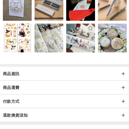
-------------------------------------------------------------------------
【香氛使用注意事項 】
天然純精油為大自然界花草樹木本身的所謂2次代謝產物.是大自認珍
貴的天然產物.一株植物本身少則10餘種多則上百種的化學分子結構.
土壤.氣候.種植地不同也會影響到每一批精油的顏色跟香氛味道.精油
因為其揮發速率不同.通常果香調如甜橙等柑橘類揮發效果最快!!
香精為人造物質合成的化合物.人工抽取單一種精油化學分子加工而成.
香味持久穩定為其特色.
本館所介紹之精油/香精皆屬於使用在擴香香氛上.切勿直接接觸人體皮
商品資訊
膚.
--------------------------------------------------------------------------
商品運費
有色香精/精油可直接滴在盤上, 盤子和小佛/公仔為同材質,
如此可避免有色精油/香精對小佛/公仔染色.
付款方式
如欲更換香味, 可將盤子直接泡水1-2小時, 再拿到戶外風乾,
再換上新的味道.
退款換貨須知
-------------------------------------------------------------------