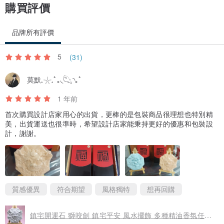
【 商品尺寸 】
購買評價
-- 小佛尺寸:
Size (cm):5 / 4.2 / 7.8
品牌所有評價
--小盤尺寸:
5
(31)
Size: (cm)8.3 / 8.3 / 2.0
----------------------------------------------------------------
莫默𓈒𓇼𓈒ﾟ｡◟𓆡◝｡ﾟ
【 貼心小叮嚀 】
1 年前
在擴香石的研發上,
首次購買設計店家用心的出貨，更棒的是包裝商品很理想也特別精
強化吸濕效果, 也努力追求善美.
美，出貨運送也很準時，希望設計店家能秉持更好的優惠和包裝設
商品全程手工製作, 難免有氣泡的小狀況,
計，謝謝。
還望體諒,每一次手工調製的顏色也會略有色差.水泥材質難免有細微砂
石顆粒.製作過程也會因為加入水調和之後產生空氣.加上本館人物細節
多難免產生氣泡.請理解!
----------------------------------------------------------
質感優異
符合期望
風格獨特
想再回購
P.S. 任何來自外國的訂單, 請留意, 需要自行留意進口關稅; 本銷售金
額不含國外稅金.
鎮宅開運石 獅咬劍 鎮宅平安 風水擺飾 多種精油香氛任選 附木架