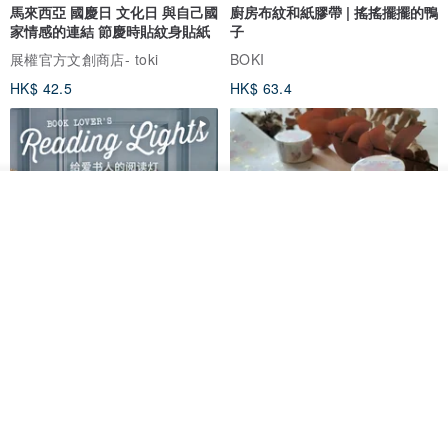
馬來西亞 國慶日 文化日 與自己國
廚房布紋和紙膠帶 | 搖搖擺擺的鴨
家情感的連結 節慶時貼紋身貼紙
子
展權官方文創商店- toki
BOKI
HK$ 42.5
HK$ 63.4
我要排隊
了解品牌
愛書人的閱讀書燈 閱讀小書燈禮
泡泡裡的世界5(日本和紙、 亮面
物學生文具英國 IF 文創進
PET)
英國IF文創官方旗艦店
仙女丸 Fairy Maru
HK$ 174.2
HK$ 99.7