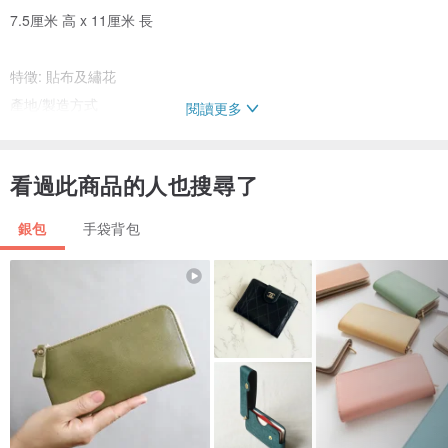
7.5厘米 高 x 11厘米 長
特徵: 貼布及繡花
產地/製造方式
閱讀更多
中國
看過此商品的人也搜尋了
銀包
手袋背包