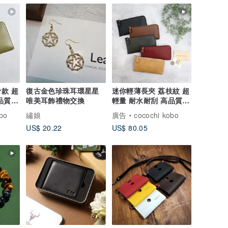
款 超
復古金色珍珠耳環星星
迷你輕薄長夾 荔枝紋 超
品質
唯美耳飾禮物交換
輕量 耐水耐刮 高品質
日本製 人工皮革
bo
繡娘
廣告
cocochi kobo
US$ 20.22
US$ 80.05