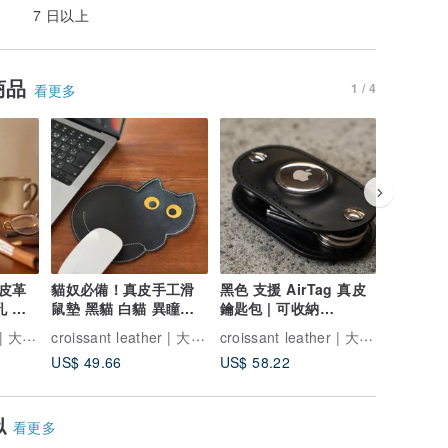
7 日以上
商品
1 / 4
看更多
皮革
貓奴必備！真皮手工滑
黑色 支援 AirTag 真皮
天藍色 支援
孔 客
鼠墊 黑貓 白貓 異瞳皆
鑰匙包 | 可收納
皮鑰匙包 
寸變更
可訂製 尺寸彈性調整
AirTag・螺絲式・支援
AirTa
croissant leather | 大阪手作皮革
croissant leather | 大阪手作皮革
croissant leather | 大阪手作皮革
鐫刻・緊湊
鐫刻・精
US$ 49.66
US$ 58.22
US$ 58.
似
看更多