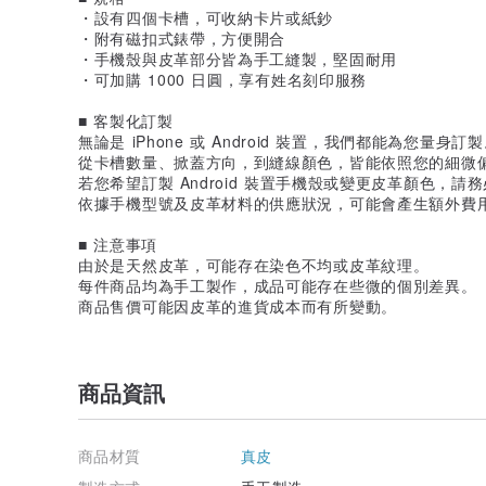
・設有四個卡槽，可收納卡片或紙鈔
・附有磁扣式錶帶，方便開合
・手機殼與皮革部分皆為手工縫製，堅固耐用
・可加購 1000 日圓，享有姓名刻印服務
■ 客製化訂製
無論是 iPhone 或 Android 裝置，我們都能為您量身訂
從卡槽數量、掀蓋方向，到縫線顏色，皆能依照您的細微
若您希望訂製 Android 裝置手機殼或變更皮革顏色，
依據手機型號及皮革材料的供應狀況，可能會產生額外費
■ 注意事項
由於是天然皮革，可能存在染色不均或皮革紋理。
每件商品均為手工製作，成品可能存在些微的個別差異。
商品售價可能因皮革的進貨成本而有所變動。
商品資訊
商品材質
真皮