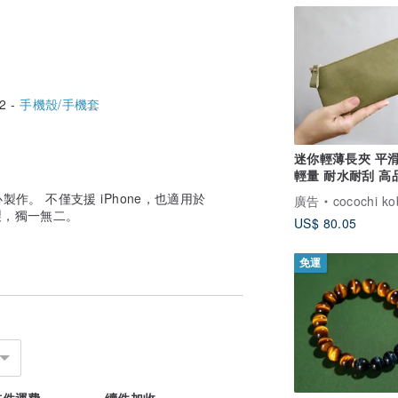
2 -
手機殼/手機套
迷你輕薄長夾 平滑
輕量 耐水耐刮 高
日本製 人工皮革
作。 不僅支援 iPhone，也適用於
廣告
cocochi ko
縫製，獨一無二。
US$ 80.05
免運
首件運費
續件加收