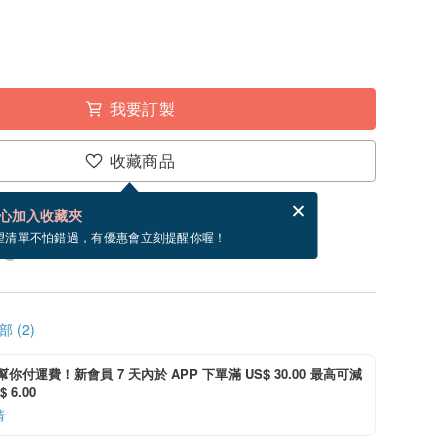
我要訂製
收藏商品
分享，免費幫你寄送電子賀卡。
電子賀卡是什麼？
心加入收藏夾
製」。付款後需 21 個工作天製作。現在下單預估
望清單不怕錯過，有優惠會立刻提醒你喔！
 (2)
i 幫你付運費！新會員 7 天內於 APP 下單滿 US$ 30.00 最高可減
 6.00
情