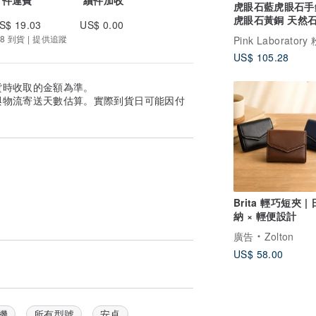
虎眼石藍虎眼石手鍊
虎眼石黃銅 天然石水晶
S$ 19.03
US$ 0.00
客製化禮物
8 到貨 | 提供追蹤
US$ 105.28
貨時收取的金額為準。
與物流寄送天數估算。實際到貨日可能因付
Brita 輕巧短夾 |
納 × 輕便設計
廣告
Zolton
US$ 58.00
機
所有型號
安卓