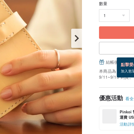
數量
結帳後填寫並
點擊愛
本商品為「接單訂
加入慾
9/11~9/18 到貨。
優惠活動
看全部
Pinko
運費 US$
活動詳