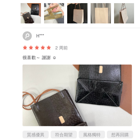
H***
2 周前
很喜歡～ 謝謝 ☺️
質感優異
符合期望
風格獨特
想再回購