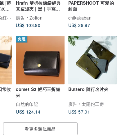
 |藍
Hrafn 雙折拉鍊袋經典
PAPERSHOOT 可愛的
真皮短夾 | 黑 | 手寫刻
封面
字可
Pink Laboratory 粉紅製造
廣告
Zolton
chikakaban
US$ 103.90
US$ 29.97
免運
 日常收
comet S2 輕巧三折短
Buttero 隨行名片夾
夾
自然的印記
廣告
太陽鞄工房
US$ 124.14
US$ 57.91
看更多類似商品