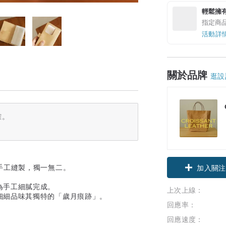
輕鬆擁
指定商
活動詳
關於品牌
逛設
確。
皆為手工縫製，獨一無二。
加入關注
為手工細膩完成。
上次上線：
細細品味其獨特的「歲月痕跡」。
回應率：
回應速度：