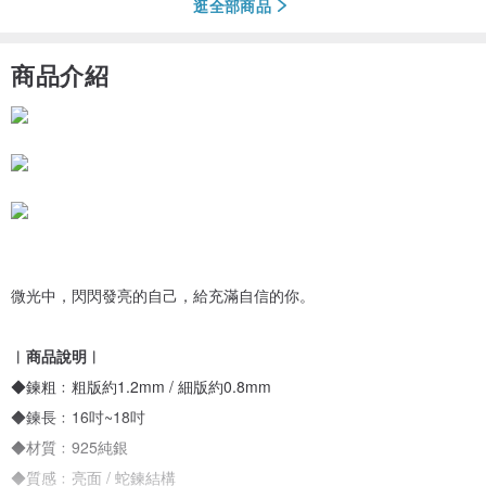
逛全部商品
商品介紹
微光中，閃閃發亮的自己，給充滿自信的你。
︱商品說明︱
◆鍊粗﹕粗版約1.2mm / 細版約0.8mm
◆鍊長﹕16吋~18吋
◆材質﹕925純銀
◆質感﹕亮面 / 蛇鍊結構