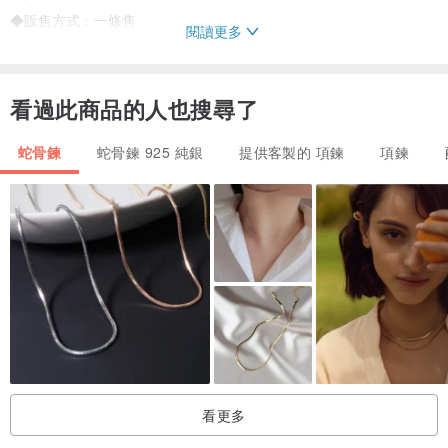
◆販售方式﹕一條售
閱讀更多
︱注意︱
看過此商品的人也搜尋了
粗鍊較粗關係，末端焊接處單面(單點)焊接結點為不平整為正常非瑕
疵，皆無影響使用及配戴。
蛇骨鍊
蛇骨鍊 925 純銀
提供客製的 項鍊
項鍊
︱延長鍊︱
◆可拆式小扣頭
5mm扣頭可自行組裝拆卸需要的長度.
下圖扣頭銜接延長鍊的圈環為直式 (橫式與直式出貨隨機,不影響穿戴.)
看更多