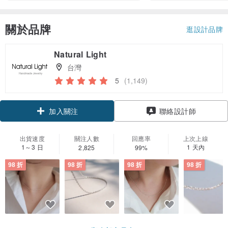
關於品牌
逛設計品牌
Natural Light
台灣
5
(1,149)
領優惠券
加入關注
聯絡設計師
出貨速度
關注人數
回應率
上次上線
1～3 日
1 天內
2,825
99%
98 折
98 折
98 折
98 折