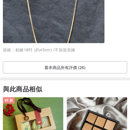
︱售後服務︱
享免費保養服務,僅需自付來回運費。
規格：
粗鍊18吋 (約45cm) /不加延長鍊
︱包裝示意圖︱
免費的送禮包裝↓↓↓↓ 如下圖
看本商品所有評價 (26)
一般免費送禮包裝﹕(無珠寶盒)免費送禮紙袋黑色或白色，隨機出
貨，不可挑。
與此商品相似
95 折