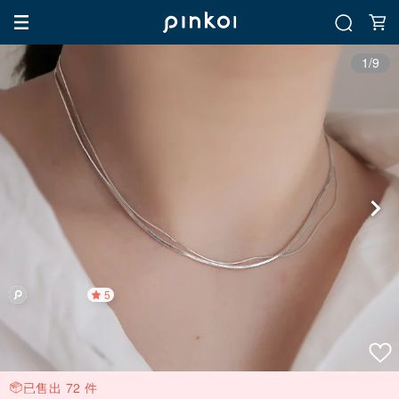
1/9
5
已售出 72 件