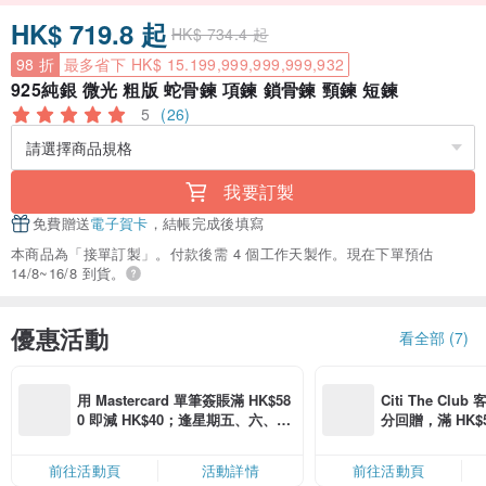
HK$ 719.8 起
HK$ 734.4 起
98 折
最多省下 HK$ 15.199,999,999,999,932
925純銀 微光 粗版 蛇骨鍊 項鍊 鎖骨鍊 頸鍊 短鍊
5
(26)
我要訂製
免費贈送
電子賀卡
，結帳完成後填寫
本商品為「接單訂製」。付款後需 4 個工作天製作。現在下單預估
14/8~16/8 到貨。
優惠活動
看全部 (7)
用 Mastercard 單筆簽賬滿 HK$58
Citi The Club
0 即減 HK$40；逢星期五、六、日
分回贈，滿 HK$580
滿 HK$880 即減 HK$80（名額有
Coins（名額
限，額滿即止，僅限「常用信用
前往活動頁
活動詳情
前往活動頁
卡」結帳）