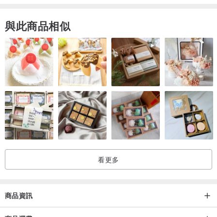
與此商品相似
︱小提醒︱
此款結構特殊，勿凹折擠壓，以免結構毀損.
看更多
商品資訊