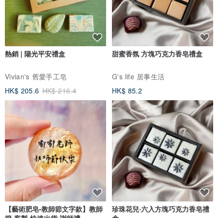
熱銷 | 陽光平安禮盒
甜蜜香氛 方塊巧克力香皂禮盒
Vivian's 舊愛手工皂
G's life 居事生活
HK$ 205.6
HK$ 216.4
HK$ 85.2
︱加購 + 升級版 送禮包裝︱
細節在這裡↓↓↓↓升級版 (包含
品牌珠寶盒+品牌紙袋
)
www.pinkoi.com/product/Sz48dyFV
【藝術肥皂-教師節文字款】教師
珍珠花兒‧六入方塊巧克力香皂禮