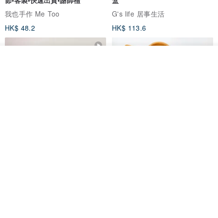
節•客製•快速出貨•謝師禮
盒
我也手作 Me Too
G's life 居事生活
︱包裝說明︱
HK$ 48.2
HK$ 113.6
請在訂單備註，填上需要的"包裝方式"，無備註留言以"經典包裝"出
貨。
我要訂製
如需簡易包裝，訂單備註︰環保包裝 。
加入收藏
了解品牌
◆環保包裝 > 珠寶專用夾鍊袋(統一裝) / 拭銀布/ 說明卡 /售後服務卡
◆經典包裝 > 珠寶專用夾鍊袋(各別裝) / 拭銀布/ 說明卡 /售後服務卡
◆免費 送禮包裝 > 珠寶專用夾鍊袋(各別裝) / 拭銀布/ 說明卡 /紙袋 /
售後服務卡
◆自用+免費 送禮包裝 > 珠寶專用夾鍊袋(各別裝) / 拭銀布/ 說明卡 /
【禮物】為您訂製款•可客製
【24h出貨】原粹咖啡∣杏核乳木
•LOGO•文字•胺基酸寶石皂
蜂蜜牛奶皂 畢業禮物 謝師禮盒
紙袋 /售後服務卡
我也手作 Me Too
Wow Hsu 哇許創意皂研室
◆加購+升級 送禮包裝 > 珠寶專用夾鍊袋(個別裝) /紙草絲 /品牌高雅
HK$ 51.3
HK$ 76.9
珠寶盒 /品牌典雅紙袋 /拭銀布或擦拭電鍍布 /產品履歷卡 /說明卡 /售
免運
後服務卡。