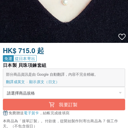
HK$ 715.0 起
免運
從日本寄出
日本製 貝珠項鍊套組
部分商品資訊是由 Google 自動翻譯，內容不完全精確。
翻譯成英文
顯示原文（日文）
我要訂製
免費贈送
電子賀卡
，結帳完成後填寫
本商品為「接單訂製」。付款後，從開始製作到寄出商品為 7 個工作
天。（不包含假日）