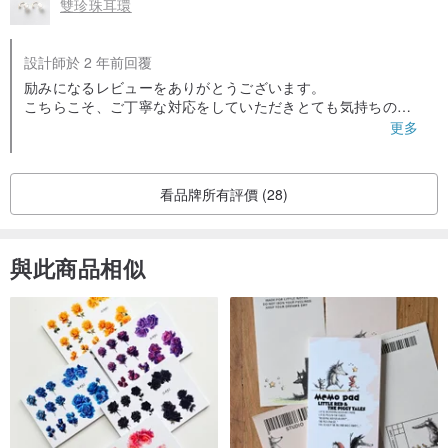
雙珍珠耳環
敬請見諒。
設計師於 2 年前回覆
天然石的色澤可能因個體差異而有所不同，
励みになるレビューをありがとうございます。
請將此視為天然石獨有的特性，
こちらこそ、ご丁寧な対応をしていただきとても気持ちの良
い
更多
並於確認後再行訂購。
お取引をさせていただきました。
この度はありがとうございました。
また機会がございましたら宜しくお願いいたします。
所有商品皆為手工製作，
看品牌所有評價 (28)
因此每個商品的細節可能
略有差異，敬請見諒。
與此商品相似
商品多為精緻設計，
配戴時請小心處理，
避免不慎損壞。