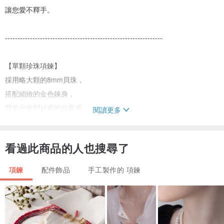
讓您愛不釋手。
---------------------------------------------------------------
【單顆珍珠項鍊】
採用略大顆的8mm貝珠，
搭配細緻的金色鍊身，
營造出恰到好處的份量感。
閱讀更多
【串珠項鍊】
看過此商品的人也搜尋了
精巧可愛的baby pearl，
散發著優雅的光澤與迷人的質地，
項鍊
配件飾品
手工製作的 項鍊
能為您的鎖骨線條，
增添一抹低調的華麗。
無論單獨配戴或層疊混搭，