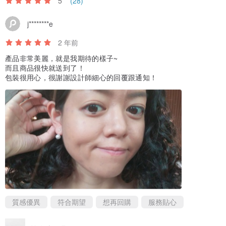
5
(28)
【關於日本製貝珠】
j********e
採用於日本國內生產的
日本製貝珠。
2 年前
所謂研磨貝珠 (Migaki Pearl)，
產品非常美麗，就是我期待的樣子~
是指在製造過程中，
而且商品很快就送到了！
包裝很用心，很謝謝設計師細心的回覆跟通知！
最後一道工序經過細緻拋光處理的貝珠。
其特色在於擁有如極光般
絢麗的光澤與迷人的質地，
散發出更接近天然珍珠的耀眼光芒。
------------------------------------------------------------------------
◼︎注意事項/購買前請務必詳閱◼︎
質感優異
符合期望
想再回購
服務貼心
由於您的電腦螢幕設定差異，
實際商品顏色可能與網頁顯示略有不同，