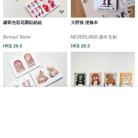
繆斯色彩花園貼紙組
大野狼 便條本
Bumyul Store
NEVERLAND 森年文創
HK$ 28.6
HK$ 28.5
我要訂製
加入收藏
了解品牌
花店的一天｜貼紙組
秘密便箋-綜合圖案-20張每款5張/
包| 便條紙 水獺 水豚 黑熊 石虎
Bumyul Store
mark taiwan 文創紀念品