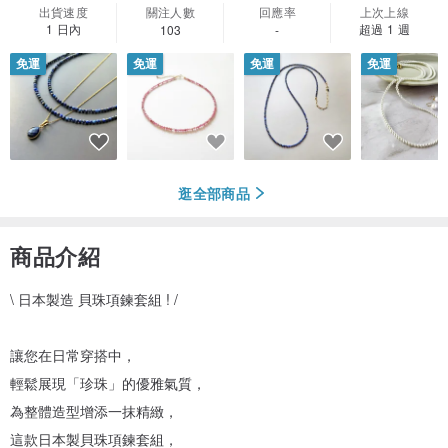
出貨速度
關注人數
回應率
上次上線
1 日內
超過 1 週
103
-
免運
免運
免運
免運
逛全部商品
商品介紹
\ 日本製造 貝珠項鍊套組 ! /
讓您在日常穿搭中，
輕鬆展現「珍珠」的優雅氣質，
為整體造型增添一抹精緻，
這款日本製貝珠項鍊套組，