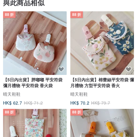
與此商品相似
88 折
88 折
【5日內出貨】胖嘟嘟 平安符袋
【5日內出貨】棉蕾絲平安符袋 彌
彌月禮物 平安符袋 香火袋
月禮物 方型平安符袋 香火
晴天鞋鞋
晴天鞋鞋
HK$ 62.7
HK$ 71.2
HK$ 70.2
HK$ 79.7
88 折
88 折