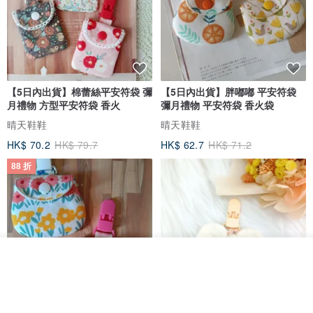
【5日內出貨】棉蕾絲平安符袋 彌
【5日內出貨】胖嘟嘟 平安符袋
月禮物 方型平安符袋 香火
彌月禮物 平安符袋 香火袋
晴天鞋鞋
晴天鞋鞋
HK$ 70.2
HK$ 79.7
HK$ 62.7
HK$ 71.2
88 折
我要排隊
了解品牌