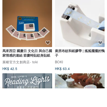
馬來西亞 國慶日 文化日 與自己國
廚房布紋和紙膠帶 | 搖搖擺擺的鴨
家情感的連結 節慶時貼紋身貼紙
子
展權官方文創商店- toki
BOKI
HK$ 42.5
HK$ 63.4
看其他商品
了解品牌