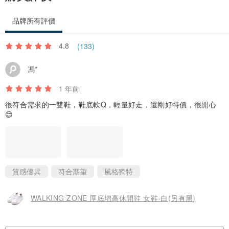
品牌所有評價
4.8
(133)
馮*
1 年前
很符合需求的一雙鞋，鞋底軟Q，輕量好走，還剛好特價，很開心
😊
質感優異
符合期望
風格獨特
WALKING ZONE 厚底增高休閒鞋 女鞋-白(另有黑)