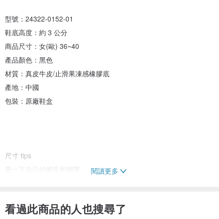
型號：24322-0152-01
鞋底高度：約 3 公分
商品尺寸：女(歐) 36~40
產品顏色：黑色
材質：真皮牛皮/止滑果凍感橡膠底
產地：中國
包裝：原廠鞋盒
尺寸 tips
量一下自己的腳長和腳寬
閱讀更多
有皮尺的話就踩在皮尺上量
或者拿張紙，踩上去，用筆將自己的腳形描出來
看過此商品的人也搜尋了
拿尺量最長和最寬各為幾公分