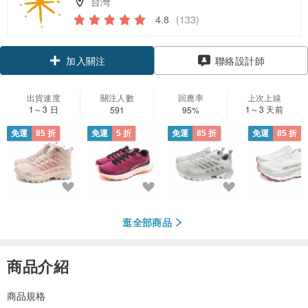
台灣
4.8
(133)
領優惠券
加入關注
聯絡設計師
出貨速度
關注人數
回應率
上次上線
1～3 日
1～3 天前
591
95%
免運
85 折
免運
5 折
免運
85 折
免運
85 折
逛全部商品
商品介紹
商品規格