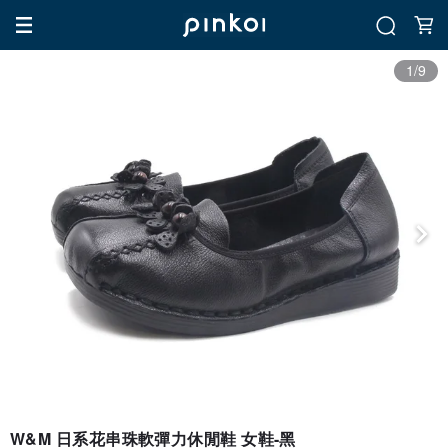
1/9
W&M 日系花串珠軟彈力休閒鞋 女鞋-黑