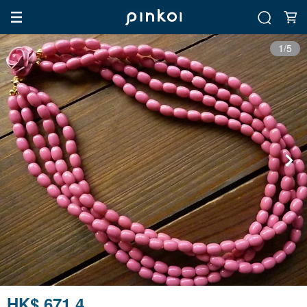
1/5
HK$ 671.4