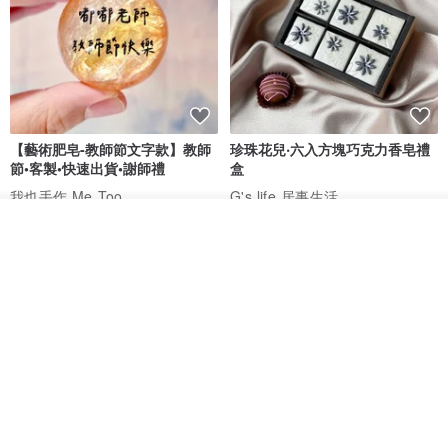
【藝術肥皂-教師節文字款】教師
珍珠花兒‧六入方塊巧克力香皂禮
節•客製•快速出貨•謝師禮
盒
我也手作 Me Too
G's life 居事生活
HK$ 48.2
HK$ 113.6
我要排隊
了解品牌