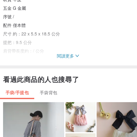
五金 G 金屬
序號 /
配件 僅本體
尺寸 約：22 x 5.5 x 18.5 公分
提把：9.5 公分
肩背帶長度約：/ 公分
閱讀更多
(此為手工測量，可能有些許誤差)
商品狀態
外部 A
看過此商品的人也搜尋了
內部 A
手袋/手提包
手袋背包
邊角 A
五金 SA
備註
商品狀態說明