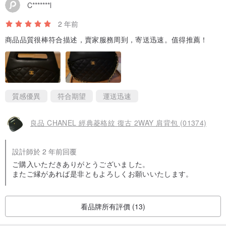
C*******l
2 年前
商品品質很棒符合描述，賣家服務周到，寄送迅速。值得推薦！
質感優異
符合期望
運送迅速
良品 CHANEL 經典菱格紋 復古 2WAY 肩背包 (01374)
設計師於 2 年前回覆
ご購入いただきありがとうございました。
またご縁があれば是非ともよろしくお願いいたします。
看品牌所有評價 (13)