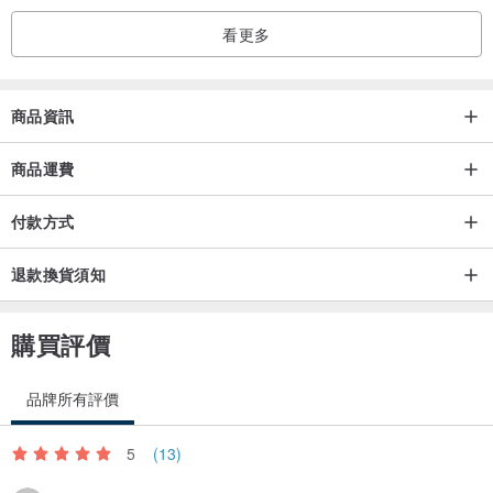
但若符合以下條件，我們將接受退貨：
看更多
您收到的商品與訂購商品不符。
若商品有未記載的瑕疵，請保持商品原狀退回。
若為組合商品，恕不接受單品退貨。
商品資訊
請務必將所有商品備齊後一併退回。
商品運費
若符合上述條件並希望退貨，請於商品送達後 3 日內與我們聯繫。
付款方式
收到您的聯繫後，我們將誠意迅速為您處理。
退款換貨須知
【退貨處理方式】
我們不提供換貨或議價服務，僅提供退款。恕無法提供替代品。
購買評價
商品送達後，我們將透過銀行轉帳方式，全額退還購買金額（包含運
費）。
品牌所有評價
5
(13)