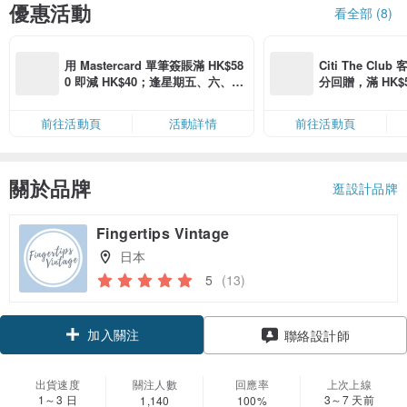
優惠活動
看全部 (8)
用 Mastercard 單筆簽賬滿 HK$58
Citi The Club
0 即減 HK$40；逢星期五、六、日
分回贈，滿 HK$580
滿 HK$880 即減 HK$80（名額有
Coins（名額
限，額滿即止，僅限「常用信用
前往活動頁
活動詳情
前往活動頁
卡」結帳）
關於品牌
逛設計品牌
Fingertips Vintage
日本
5
(13)
加入關注
聯絡設計師
出貨速度
關注人數
回應率
上次上線
1～3 日
3～7 天前
1,140
100%