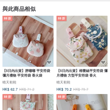
與此商品相似
88 折
88 折
【5日內出貨】胖嘟嘟 平安符袋
【5日內出貨】棉蕾絲平安符袋 彌
彌月禮物 平安符袋 香火袋
月禮物 方型平安符袋 香火
晴天鞋鞋
晴天鞋鞋
HK$ 62.7
HK$ 71.2
HK$ 70.2
HK$ 79.7
88 折
88 折