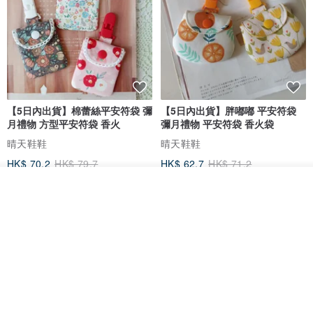
【5日內出貨】棉蕾絲平安符袋 彌
【5日內出貨】胖嘟嘟 平安符袋
月禮物 方型平安符袋 香火
彌月禮物 平安符袋 香火袋
晴天鞋鞋
晴天鞋鞋
HK$ 70.2
HK$ 79.7
HK$ 62.7
HK$ 71.2
88 折
我要排隊
加入收藏
了解品牌