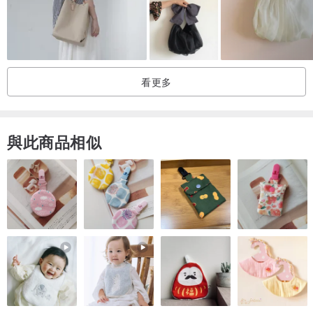
▼二手商品的狀態是根據我們獨特的評級標準。請預先理解，可能存
在些微的認知差異。
▼由於二手商品的特性，可能會有細微狀態未詳盡記載之處，敬請見
諒。
看更多
▼根據您使用的顯示器環境，實際商品的顏色與質感可能會有細微差
異，敬請預先知悉。
▼商品狀況已詳細記載於商品頁面的照片與說明中，請務必確認後再
與此商品相似
購買。
關於品牌商品
▼關於本賣場所販售商品的真偽，均經過我們專業人員以嚴格的鑑定
標準審核，絕不販售仿冒品。
退貨說明
▼請勿以個人主觀的鑑定標準來判斷品牌商品。
▼若商品已轉售，我們將無法負責後續的退貨事宜。
▼我們無法負擔商品的維修費用（例如：電池更換等）。
▼若因尺寸不合等買家個人因素要求退貨，恕不接受。