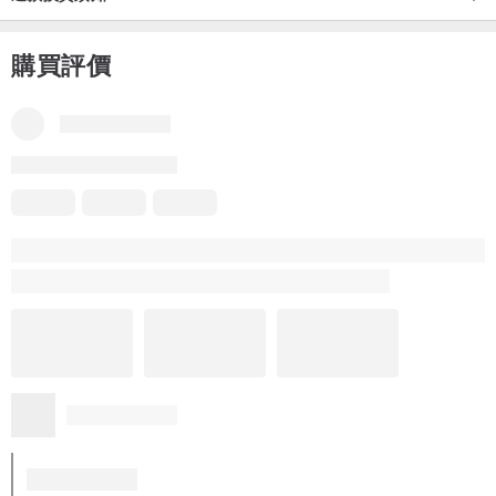
購買評價
本商品評價
品牌所有評價
5
(1)
c*****g
2 年前
復古可愛
符合期望
風格獨特
運送迅速
設計師於 2 年前回覆
謝謝您的支持欣賞，我們隨時都有新商品推出，請多多關注希
望能再次為您服務！