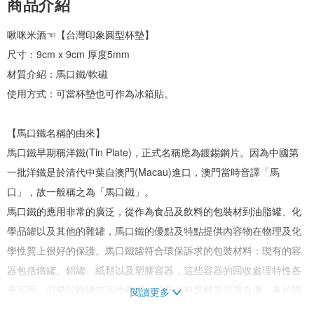
商品介紹
啾咪米酒☜【台灣印象圓型杯墊】
尺寸：9cm x 9cm 厚度5mm
材質介紹：馬口鐵/軟磁
使用方式：可當杯墊也可作為冰箱貼。
【馬口鐵名稱的由來】
馬口鐵早期稱洋鐵(Tin Plate)，正式名稱應為鍍錫鋼片。因為中國第
一批洋鐵是於清代中葉自澳門(Macau)進口，澳門當時音譯「馬
口」，故一般稱之為「馬口鐵」。
馬口鐵的應用非常的廣泛，從作為食品及飲料的包裝材到油脂罐、化
學品罐以及其他的雜罐，馬口鐵的優點及特點提供內容物在物理及化
學性質上很好的保護。馬口鐵罐符合環保訴求的包裝材料：現有的容
器包括鐵罐、鋁罐、紙類以及塑膠容器，這些容器的回收處理特性各
有不同，但是以鐵罐在回收處理上較其他包裝材質容器為優。基於國
閱讀更多
際環境管理標準ISO-14000 推行在即，具有低污染、可回收、省資源