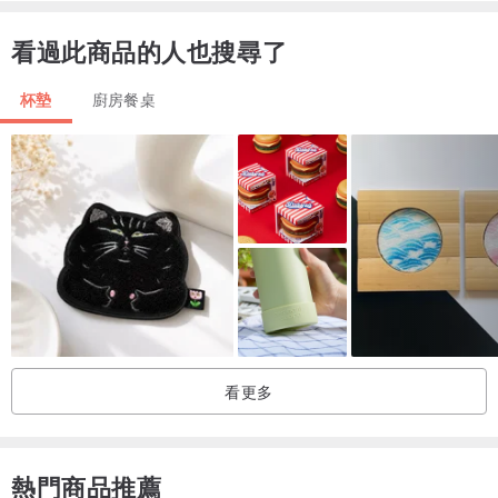
特性的馬口鐵罐，在未來包裝用途上，將有更寬廣的發展空間。
看過此商品的人也搜尋了
※下單請注意! 正面材質為馬口鐵金屬,背面黑色為軟磁鐵材質。
杯墊
廚房餐桌
※表面為特殊金屬油墨印刷(Metal Printing),圖面為圖樣印刷，非陶瓷/
木頭/玻璃等材質。
產地/製造方式
Made in Taiwan.
看更多
熱門商品推薦