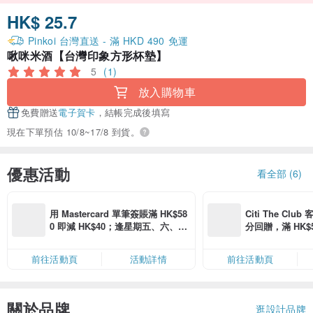
HK$ 25.7
Pinkoi 台灣直送 - 滿 HKD 490 免運
啾咪米酒【台灣印象方形杯墊】
5
(1)
放入購物車
免費贈送
電子賀卡
，結帳完成後填寫
現在下單預估 10/8~17/8 到貨。
優惠活動
看全部 (6)
用 Mastercard 單筆簽賬滿 HK$58
Citi The Club
0 即減 HK$40；逢星期五、六、日
分回贈，滿 HK$580
滿 HK$880 即減 HK$80（名額有
Coins（名額
限，額滿即止，僅限「常用信用
前往活動頁
活動詳情
前往活動頁
卡」結帳）
關於品牌
逛設計品牌