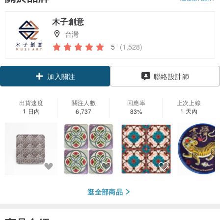
木子創意
台灣
5
(1,528)
加入關注
聯絡設計師
出貨速度
關注人數
回應率
上次上線
1 日內
1 天內
6,737
83%
逛全部商品