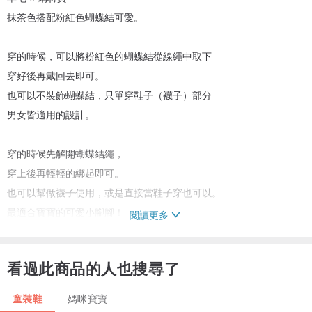
抹茶色搭配粉紅色蝴蝶結可愛。
穿的時候，可以將粉紅色的蝴蝶結從線繩中取下
穿好後再戴回去即可。
也可以不裝飾蝴蝶結，只單穿鞋子（襪子）部分
男女皆適用的設計。
穿的時候先解開蝴蝶結繩，
穿上後再輕輕的綁起即可。
也可以幫做襪子使用，或是直接當鞋子穿也可以。
最適合寶寶的可愛小腳腳！
閱讀更多
＜尺寸＞
看過此商品的人也搜尋了
出生後 6 個月後適用
尺寸（平量）
童裝鞋
媽咪寶寶
腳長約 12 cm 寬幅約 6 cm