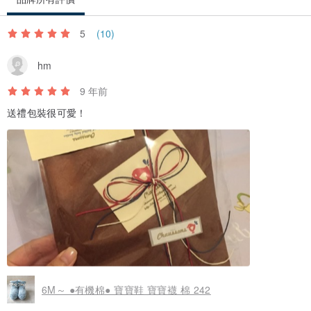
5
(10)
hm
9 年前
送禮包裝很可愛！
6M～ ●有機棉● 寶寶鞋 寶寶襪 棉 242