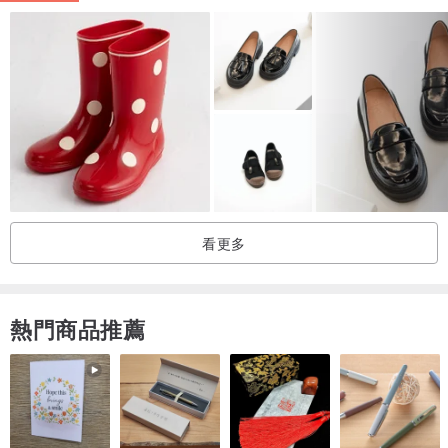
手工製作，左右腳的尺寸可能有若干差異，敬請見諒。
＜材質＞
羊毛 80％ 絹 20%
溫柔的色調可愛，肌膚觸感也十分溫柔舒適。
建議手洗。
選用質地柔軟的素材，容易結毛球，
看更多
建議不用手拉拔除，用小剪刀仔細修剪即可。
春秋冬季適用。
熱門商品推薦
提供免費包裝，有需要者請下單時在備註欄註明「無料ラッピングを
お願いします。」即可。
日本製 手工製作