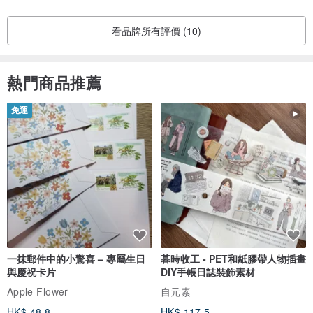
看品牌所有評價 (10)
熱門商品推薦
免運
一抹郵件中的小驚喜 – 專屬生日
暮時收工 - PET和紙膠帶人物插畫
與慶祝卡片
DIY手帳日誌裝飾素材
Apple Flower
自元素
HK$ 48.8
HK$ 117.5