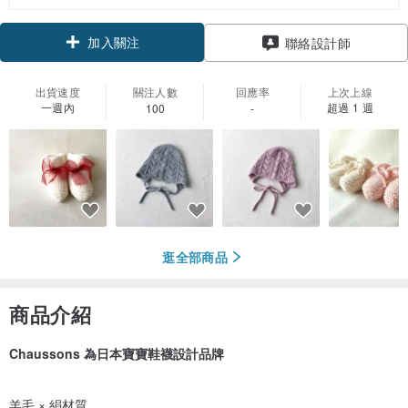
加入關注
聯絡設計師
出貨速度
關注人數
回應率
上次上線
一週內
超過 1 週
100
-
逛全部商品
商品介紹
Chaussons 為日本寶寶鞋襪設計品牌
羊毛 × 絹材質