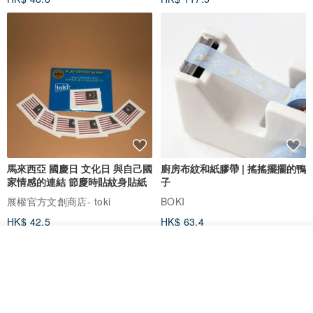
馬來西亞 國慶日 文化日 與自己國
廚房布紋和紙膠帶 | 搖搖擺擺的鴨
家情感的連結 節慶時貼紋身貼紙
子
展權官方文創商店- toki
BOKI
HK$ 42.5
HK$ 63.4
看其他商品
了解品牌