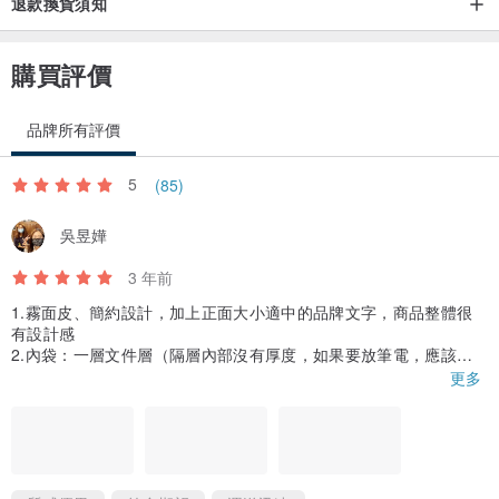
退款換貨須知
購買評價
品牌所有評價
5
(85)
吳昱嬅
3 年前
1.霧面皮、簡約設計，加上正面大小適中的品牌文字，商品整體很
有設計感
2.內袋：一層文件層（隔層內部沒有厚度，如果要放筆電，應該頂
多是微軟小筆電⋯⋯吧？），文件隔層有車上兩個分袋，內袋的空
更多
間本身沒有厚度，但是布料有彈性，雖然可能不能放太多東西，但
還算可以。（小內袋兩個，大內袋一個）置物空間：中，內袋如果
多一點小面積的隔層可能會更好。
3.前方有一個放得下A4大小資料夾的隔層，隔層口有精緻的磁鐵扣
（如圖），前面隔層內如果多個小面積的隔層可能會更好，可以放