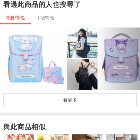
看過此商品的人也搜尋了
背囊/背包
手袋背包
**
商品特性
**
- 特殊防水塗層
- 捲蓋式背包方便隨時擴充容量
- 正面三個置物袋
- 側面拉鍊方便收取物品
- 高保護性平板隔層(最大16吋)
- 內部隔層網袋、鬆緊帶瓶架和鑰匙帶
- 加強背部襯墊使背部更舒適
- 加入襯墊的可調節肩帶使肩膀不壓迫
看更多
**
商品規格
**
尺寸: 高45 x 寬30 x 厚12 cm
與此商品相似
容量: 16 L
重量: 1100 g