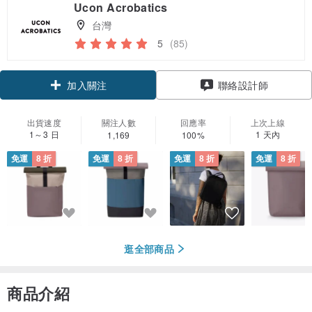
Ucon Acrobatics
台灣
5
(85)
領優惠券
聯絡設計師
加入關注
出貨速度
關注人數
回應率
上次上線
1～3 日
1 天內
1,169
100%
免運
8 折
免運
8 折
免運
8 折
免運
8 折
逛全部商品
商品介紹