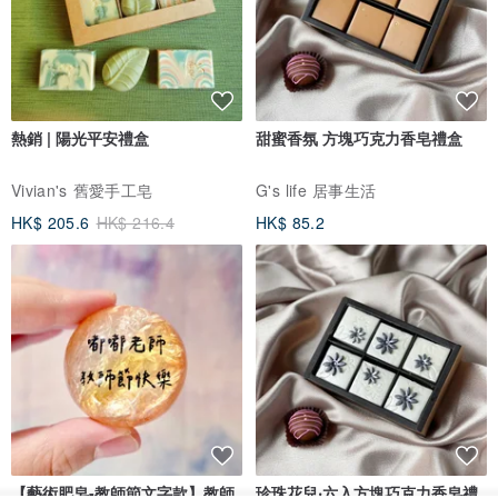
熱銷 | 陽光平安禮盒
甜蜜香氛 方塊巧克力香皂禮盒
Vivian's 舊愛手工皂
G's life 居事生活
HK$ 205.6
HK$ 216.4
HK$ 85.2
【藝術肥皂-教師節文字款】教師
珍珠花兒‧六入方塊巧克力香皂禮