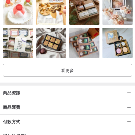
顏色: 黑色
材質: 表面PU聚氨酯防水材質、背面寶特瓶回收再生聚酯纖維(環保
rPET材質)、不含PVC及PFC
看更多
商品資訊
商品運費
付款方式