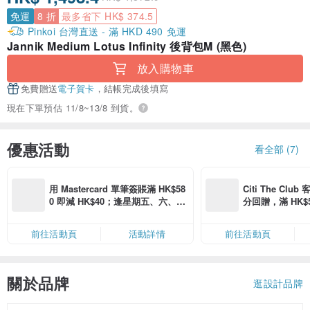
免運
8 折
最多省下 HK$ 374.5
Pinkoi 台灣直送 - 滿 HKD 490 免運
Jannik Medium Lotus Infinity 後背包M (黑色)
放入購物車
免費贈送
電子賀卡
，結帳完成後填寫
現在下單預估 11/8~13/8 到貨。
優惠活動
看全部 (7)
用 Mastercard 單筆簽賬滿 HK$58
Citi The Club
0 即減 HK$40；逢星期五、六、日
分回贈，滿 HK$580
滿 HK$880 即減 HK$80（名額有
Coins（名額
限，額滿即止，僅限「常用信用
前往活動頁
活動詳情
前往活動頁
卡」結帳）
關於品牌
逛設計品牌