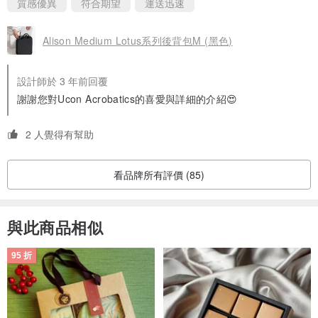
打卡用卡片或是捷運卡。
質感優異
符合期望
運送迅速
4.把手上有扣子，沒有多餘的一層把手扣環。直接將扣子釘在把手
上，結構簡潔有力，又具有固定的功能。
Alison Medium Lotus系列後背包M (黑色)
5.拉鏈非常精緻，拉鏈軌道外還覆蓋著一層皮革，讓外觀整體看起
來很細緻。
設計師於 3 年前回覆
謝謝您對Ucon Acrobatics的喜愛與詳細的介紹😍
2 人覺得有幫助
看品牌所有評價 (85)
與此商品相似
95 折