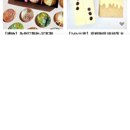
【禮物】為您訂製款•可客製
【24h出貨】原粹咖啡∣杏核乳木
•LOGO•文字•胺基酸寶石皂
蜂蜜牛奶皂 畢業禮物 謝師禮盒
我要排隊
我也手作 Me Too
Wow Hsu 哇許創意皂研室
了解品牌
HK$ 51.3
HK$ 76.9
免運
單入蛋糕香皂禮盒─香橙乳酪
(Ms. box 箱子小姐) 頂級北美黑