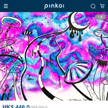
1/8
HK$ 448.0
HK$ 560.0