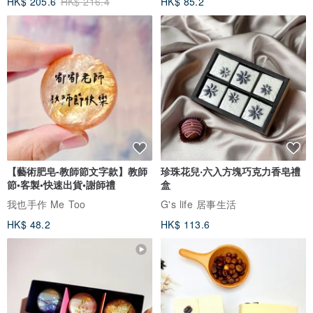
HK$ 205.6
HK$ 216.4
HK$ 85.2
【藝術肥皂-教師節文字款】教師
珍珠花兒‧六入方塊巧克力香皂禮
節•客製•快速出貨•謝師禮
盒
我也手作 Me Too
G's life 居事生活
HK$ 48.2
HK$ 113.6