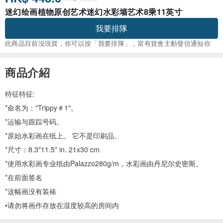
迷幻绘画植物原创艺术迷幻水彩墙艺术8乘11英寸
我要排隊
此商品目前沒現貨，你可以按「我要排隊」，當有貨會主動發信通知你
商品介紹
特征特征:
*命名为："Trippy＃1"。
*运输与跟踪号码。
*原始水彩画在纸上。 它不是印刷品。
*尺寸：8.3"11.5" in. 21x30 cm.
*使用水彩画专业纸由Palazzo280g/m，水彩画由丹尼尔史密斯。
*在前面签名
*这幅画没有装裱
•请勿将画作存放在湿度较高的房间内