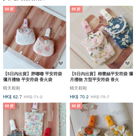
88 折
88 折
【5日內出貨】胖嘟嘟 平安符袋
【5日內出貨】棉蕾絲平安符袋 彌
彌月禮物 平安符袋 香火袋
月禮物 方型平安符袋 香火
晴天鞋鞋
晴天鞋鞋
HK$ 62.7
HK$ 71.2
HK$ 70.2
HK$ 79.7
88 折
88 折