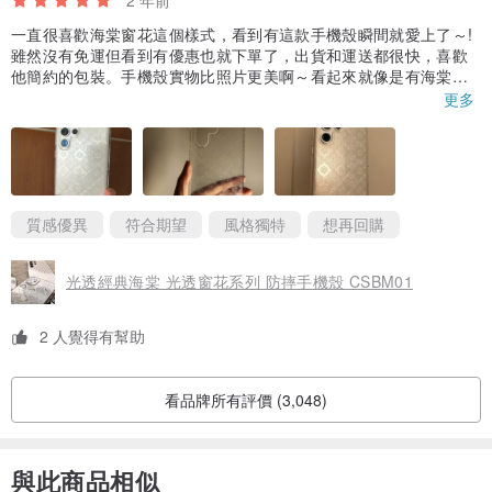
一直很喜歡海棠窗花這個樣式，看到有這款手機殼瞬間就愛上了～!
雖然沒有免運但看到有優惠也就下單了，出貨和運送都很快，喜歡
他簡約的包裝。手機殼實物比照片更美啊～看起來就像是有海棠圖
案的玻璃。本來有擔心配搭我的白色三星手機會不會讓圖案變得非
更多
常不顯眼，很難看清，但其實還好。雖然不及配搭鏡面驚艷，但在
光線反射下配白色也很美，我自己一直忍不住去欣賞它。下方邊框
有多餘的膠質突出了一點點，但影響不大整體還是很滿意。喜歡傳
統窗花圖案的不要錯過～! 希望它不會太快變黃
質感優異
符合期望
風格獨特
想再回購
光透經典海棠 光透窗花系列 防摔手機殼 CSBM01
2 人覺得有幫助
看品牌所有評價 (3,048)
與此商品相似