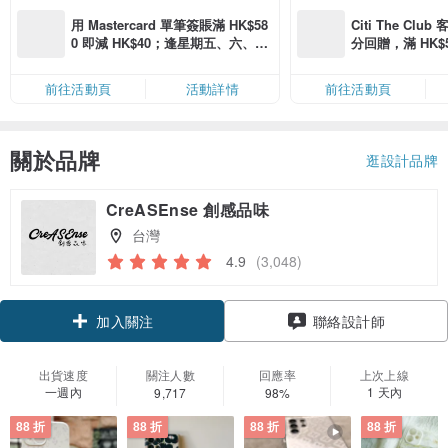
用 Mastercard 單筆簽賬滿 HK$58
Citi The Club
0 即減 HK$40；逢星期五、六、日
分回贈，滿 HK$580
滿 HK$880 即減 HK$80（名額有
Coins（名額
限，額滿即止，僅限「常用信用
前往活動頁
活動詳情
前往活動頁
卡」結帳）
關於品牌
逛設計品牌
CreASEnse 創感品味
台灣
4.9
(3,048)
領優惠券
加入關注
聯絡設計師
出貨速度
關注人數
回應率
上次上線
一週內
1 天內
9,717
98%
88 折
88 折
88 折
88 折