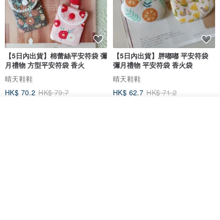
【5日內出貨】棉蕾絲平安符袋 彌
【5日內出貨】胖嘟嘟 平安符袋
月禮物 方型平安符袋 香火
彌月禮物 平安符袋 香火袋
晴天鞋鞋
晴天鞋鞋
HK$ 70.2
HK$ 79.7
HK$ 62.7
HK$ 71.2
88 折
看其他商品
了解品牌
【5日內出貨】胖嘟嘟 平安符袋
水彩花園。平安符袋 (可繡名字)