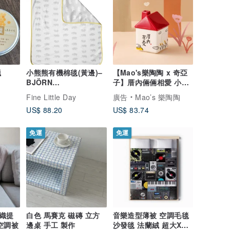
蠟
小熊熊有機棉毯(黃邊)–
【Mao's樂陶陶 x 奇亞
BJÖRN
子】厝內倆倆相愛 小屋
BLANKET(yellow
單入禮盒組
Fine Little Day
廣告
Mao’s 樂陶陶
edge)
US$ 88.20
US$ 83.74
免運
免運
織提
白色 馬賽克 磁磚 立方
音樂造型薄被 空調毛毯
空調被
邊桌 手工 製作
沙發毯 法蘭絨 超大XL