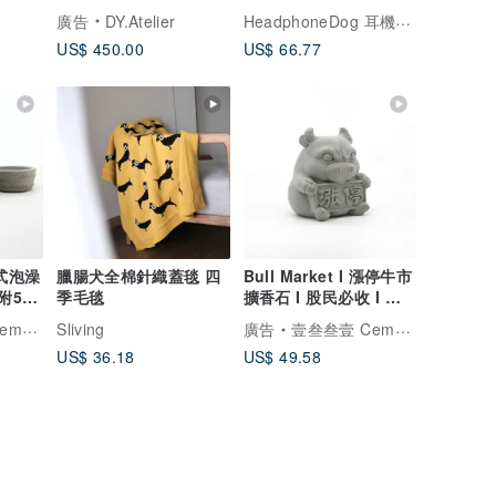
(音樂人禮物 交換
HeadphoneDog 耳機狗設計
廣告
DY.Atelier
US$ 450.00
US$ 66.77
件式泡澡
臘腸犬全棉針織蓋毯 四
Bull Market I 漲停牛市
附5mi
季毛毯
擴香石 I 股民必收 I 附
精油 I 馬年開運
.1331
Sliving
廣告
壹叁叁壹 Cementer No.1331
US$ 36.18
US$ 49.58