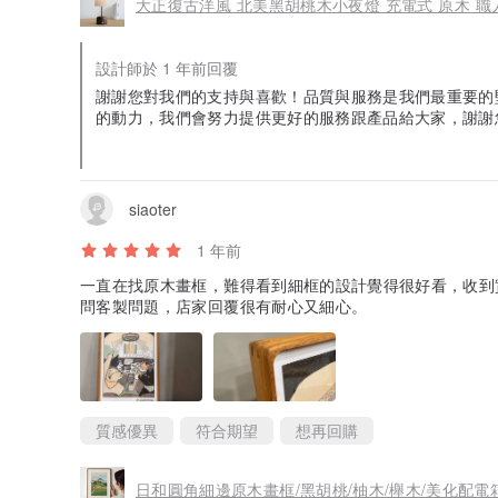
大正復古洋風 北美黑胡桃木小夜燈 充電式 原木 職人手
設計師於 1 年前回覆
謝謝您對我們的支持與喜歡！品質與服務是我們最重要的
的動力，我們會努力提供更好的服務跟產品給大家，謝謝
照喔，歡迎隨時聯絡我們。 LiLi 一人＋
siaoter
1 年前
一直在找原木畫框，難得看到細框的設計覺得很好看，收到
問客製問題，店家回覆很有耐心又細心。
質感優異
符合期望
想再回購
日和圓角細邊原木畫框/黑胡桃/柚木/櫸木/美化配電箱