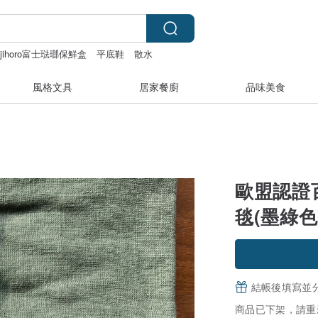
ujihoro富士琺瑯保鮮盒
平底鞋
散水
風格文具
居家餐廚
品味美食
歐盟認證
毯(墨綠色
結帳後填寫並
商品已下架，請重