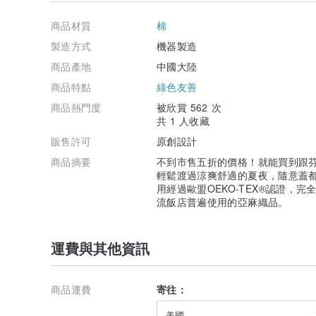
商品材質
棉
製造方式
機器製造
商品產地
中國大陸
商品特點
綠色友善
商品熱門度
被欣賞 562 次
共 1 人收藏
販售許可
原創設計
商品摘要
不到市售五折的價格！就能買到跟
輕鬆渡過涼爽舒適的夏夜，隨意蓋都
用經過歐盟OEKO-TEX®認證，
流飯店普遍使用的亞麻織品。
運費與其他資訊
商品運費
寄往：
美國