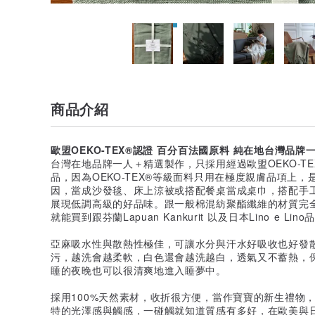
商品介紹
歐盟OEKO-TEX®認證 百分百法國原料 純在地台灣品牌
台灣在地品牌一人＋精選製作，只採用經過歐盟OEKO-T
品，因為OEKO-TEX®等級面料只用在極度親膚品項上
因，當成沙發毯、床上涼被或搭配餐桌當成桌巾，搭配手
展現低調高級的好品味。跟一般棉混紡聚酯纖維的材質完
就能買到跟芬蘭Lapuan Kankurit 以及日本Lino e 
亞麻吸水性與散熱性極佳，可讓水分與汗水好吸收也好發
污，越洗會越柔軟，白色還會越洗越白，透氣又不蓄熱，
睡的夜晚也可以很清爽地進入睡夢中。
採用100%天然素材，收折很方便，當作寶寶的新生禮物
特的光澤感與觸感，一碰觸就知道質感有多好，在歐美與