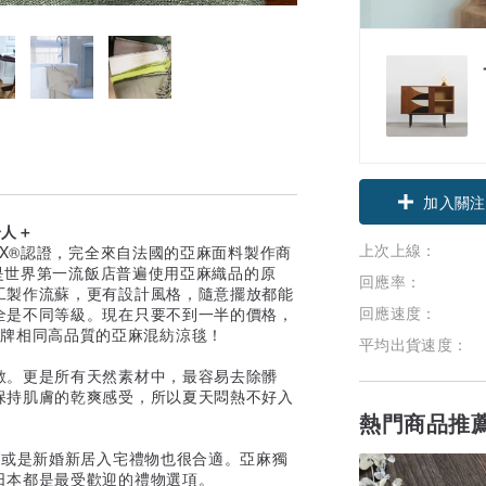
領優惠券
加入關注
一人＋
上次上線：
EX®認證，完全來自法國的亞麻面料製作商
，是世界第一流飯店普遍使用亞麻織品的原
回應率：
工製作流蘇，更有設計風格，隨意擺放都能
回應速度：
全是不同等級。現在只要不到一半的價格，
Lino品牌相同高品質的亞麻混紡涼毯！
平均出貨速度：
散。更是所有天然素材中，最容易去除髒
保持肌膚的乾爽感受，所以夏天悶熱不好入
熱門商品推
，或是新婚新居入宅禮物也很合適。亞麻獨
日本都是最受歡迎的禮物選項。