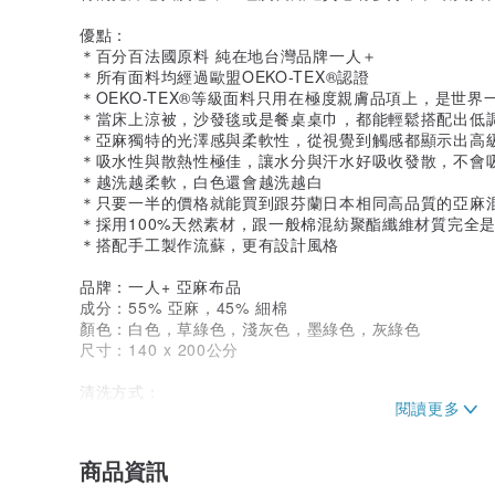
優點：
＊百分百法國原料 純在地台灣品牌一人＋
＊所有面料均經過歐盟OEKO-TEX®認證
＊OEKO-TEX®等級面料只用在極度親膚品項上，是世
＊當床上涼被，沙發毯或是餐桌桌巾，都能輕鬆搭配出低
＊亞麻獨特的光澤感與柔軟性，從視覺到觸感都顯示出高
＊吸水性與散熱性極佳，讓水分與汗水好吸收發散，不會
＊越洗越柔軟，白色還會越洗越白
＊只要一半的價格就能買到跟芬蘭日本相同高品質的亞麻
＊採用100%天然素材，跟一般棉混紡聚酯纖維材質完全
＊搭配手工製作流蘇，更有設計風格
品牌：一人+ 亞麻布品
成分：55% 亞麻，45% 細棉
顏色：白色，草綠色，淺灰色，墨綠色，灰綠色
尺寸：140 x 200公分
清洗方式：
機洗最高40°C，輕柔過程。不要漂白。自然懸掛陰乾。
商品資訊