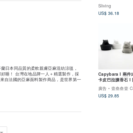
Sliving
US$ 36.18
芬蘭日本同品質的柔軟親膚亞麻混紡涼毯，
好睡！ 台灣在地品牌一人＋精選製作，採
Capybara I 兩
完全來自法國的亞麻面料製作商品，是世界第一
卡皮巴拉擴香石 I 
精油－馬年開運物
廣告
壹叁叁壹 Cementer No
US$ 29.85