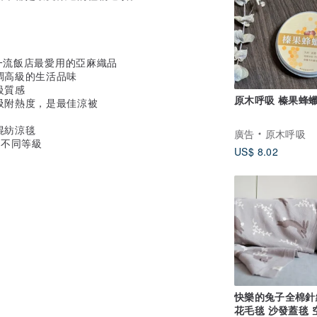
界一流飯店最愛用的亞麻織品
調高級的生活品味
級質感
原木呼吸 榛果蜂
吸附熱度，是最佳涼被
混紡涼毯
廣告
原木呼吸
是不同等級
US$ 8.02
低溫熨燙。不要乾洗
快樂的兔子全棉針
花毛毯 沙發蓋毯 