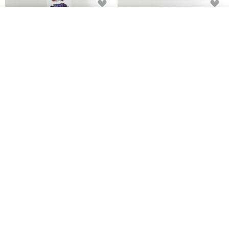
鬼屋貼紙包
秘密便箋-水獺/20張一包 | 便條紙
看其他商品
動物 水獺 筆記本 便箋 文具
了解品牌
Bumyul Store
mark taiwan 文創紀念品
HK$ 26.6
HK$ 36.5
粉彩色格紋花園裝飾
秘密便箋-水豚/20張一包 | 便條紙
動物 水豚 卡比巴拉 便箋 文具
Bumyul Store
mark taiwan 文創紀念品
HK$ 15.4
HK$ 36.5