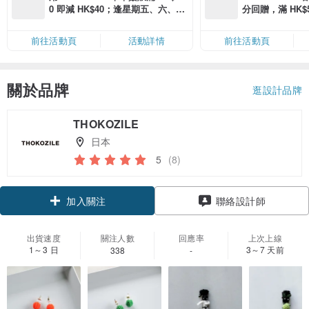
0 即減 HK$40；逢星期五、六、日
分回贈，滿 HK$580
滿 HK$880 即減 HK$80（名額有
Coins（名額
限，額滿即止，僅限「常用信用
前往活動頁
活動詳情
前往活動頁
卡」結帳）
關於品牌
逛設計品牌
THOKOZILE
日本
5
(8)
領優惠券
加入關注
聯絡設計師
出貨速度
關注人數
回應率
上次上線
1～3 日
3～7 天前
338
-