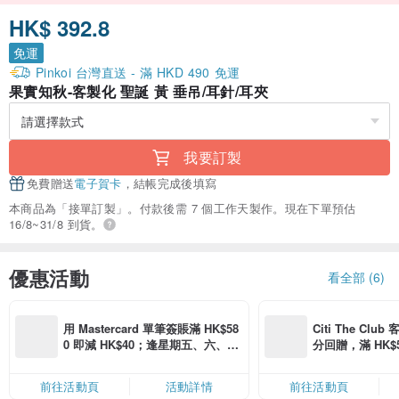
HK$ 392.8
免運
Pinkoi 台灣直送 - 滿 HKD 490 免運
果實知秋-客製化 聖誕 黃 垂吊/耳針/耳夾
我要訂製
免費贈送
電子賀卡
，結帳完成後填寫
本商品為「接單訂製」。付款後需 7 個工作天製作。現在下單預估
16/8~31/8 到貨。
優惠活動
看全部 (6)
用 Mastercard 單筆簽賬滿 HK$58
Citi The Club
0 即減 HK$40；逢星期五、六、日
分回贈，滿 HK$580
滿 HK$880 即減 HK$80（名額有
Coins（名額
限，額滿即止，僅限「常用信用
前往活動頁
活動詳情
前往活動頁
卡」結帳）