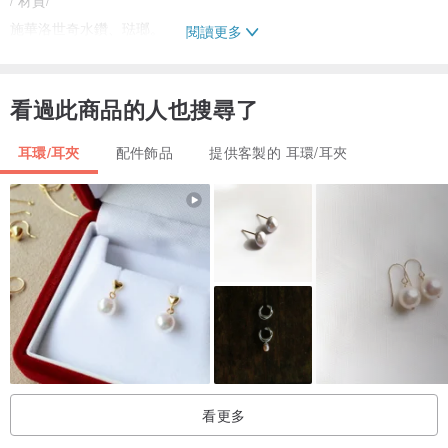
施華洛世奇水鑽、琺瑯。
閱讀更多
/注意事項/
看過此商品的人也搜尋了
△耳環屬於衛生商品，請原諒不接受退換貨。如遇寄送上的撞傷及損
傷，請收到物品的第一時間拍照通知設計師，確認無誤後，並於3日內
耳環/耳夾
配件飾品
提供客製的 耳環/耳夾
寄回商品，設計師將會盡快排單重製商品，並於5日內重新寄出。
△設計館中的產品零件95%在日本採買，雖然做工精良，但還是要避
免接觸香水、酒精等具有揮發性的化學產品接觸。
△已經盡量將拍攝的顏色調整至接近實際商品，但因為手機、電腦螢
幕的設定皆有不同，收到商品或許會出現顏色和螢幕有些微落差的請
況，煩請多多包涵，非常感謝。
△耳環皆為100%手工製作，會有不可避免的細微小瑕疵(殘膠、氣
泡、形狀、指紋)，請謹慎考慮是否能接受再行購買。
△所有產品的價格均含有產品+包裝材料及精美包裝盒。
看更多
/出貨時間/