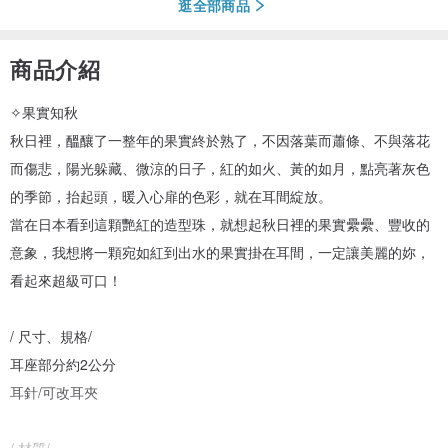
逛全部商品
商品介紹
✧果實知秋
秋日裡，醞釀了一整年的果實終於熟了，不因落葉而蕭條、不與落花
而傷悲，陽光躲藏、微涼的日子，紅的如火、黃的如月，點亮著灰色
的季節，抬起頭，暖入心扉的色彩，就在耳間綻放。
當在日本看到這顆艷紅的造型珠，就想起秋日裡的果實纍纍、豐收的
意象，我想將一顆宛如紅到出水的果實掛在耳間，一定讓美麗的妳，
看起來超級可口！
/ 尺寸、規格/
耳座部分約2公分
耳針/可改耳夾
/ 材質/