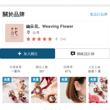
關於品牌
逛設計品牌
編朵花。Weaving Flower
台灣
5
(34)
加入關注
聯絡設計師
出貨速度
關注人數
回應率
上次上線
一週內
超過 1 週
357
67%
免運
免運
免運
免運