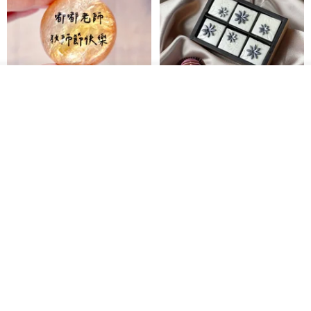
我要訂製
加入收藏
了解品牌
【藝術肥皂-教師節文字款】教師
珍珠花兒‧六入方塊巧克力香皂禮
節•客製•快速出貨•謝師禮
盒
我也手作 Me Too
G's life 居事生活
HK$ 48.2
HK$ 113.6