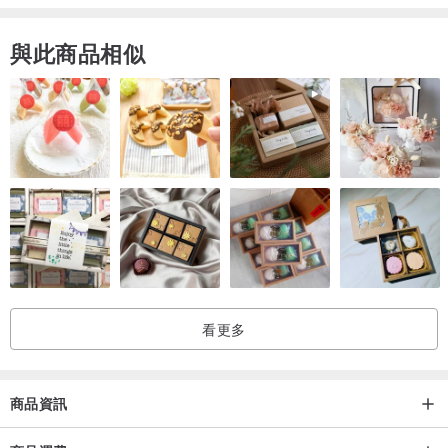
△全館皆為接單訂做，約7~10個工作天，部分商品有現貨，如有送禮
與此商品相似
等急用需求歡迎和設計師詢問！
/保養說明/
△配戴飾品前，請先進行噴香水、擦防曬油、乳液等動作，避免飾品
與刺激性物質的接觸。
△立體的飾品請小心不要勾到衣服、包包或其他物品，也不要帶著做
運動、做家事、曝曬在太陽下。
△配戴後請使用柔軟的布擦去油脂，放入夾鏈袋中，再收納至收納袋
中。
△做工再好的金屬零件都有褪色的可能，若有氧化褪色現象皆屬正
看更多
常。
/貼心提醒/
商品資訊
△金屬零件若有氧化褪色皆屬正常現象喔！