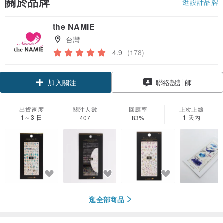
關於品牌
逛設計品牌
the NAMIE
台灣
4.9
(178)
領優惠券
聯絡設計師
加入關注
出貨速度
關注人數
回應率
上次上線
1～3 日
1 天內
407
83%
逛全部商品