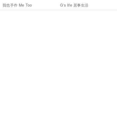
我也手作 Me Too
G's life 居事生活
HK$ 48.2
HK$ 113.6
放入購物車
加入收藏
了解品牌
【禮物】為您訂製款•可客製
【24h出貨】原粹咖啡∣杏核乳木
•LOGO•文字•胺基酸寶石皂
蜂蜜牛奶皂 畢業禮物 謝師禮盒
我也手作 Me Too
Wow Hsu 哇許創意皂研室
HK$ 51.3
HK$ 76.9
免運