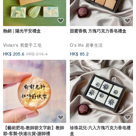
熱銷 | 陽光平安禮盒
甜蜜香氛 方塊巧克力香皂禮盒
Vivian's 舊愛手工皂
G's life 居事生活
HK$ 205.6
HK$ 216.4
HK$ 85.2
【藝術肥皂-教師節文字款】教師
珍珠花兒‧六入方塊巧克力香皂禮
節•客製•快速出貨•謝師禮
盒