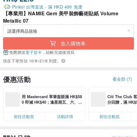
Pinkoi 台灣直送 - 滿 HKD 490 免運
【專業用】NAMIE Gem 美甲裝飾藝術貼紙 Volume
Metallic 07
放入購物車
免費贈送
電子賀卡
，結帳完成後填寫
現在下單預估 10/8~21/8 到貨。
優惠活動
看全部 (7)
用 Mastercard 單筆簽賬滿 HK$58
Citi The Club
0 即減 HK$40；逢星期五、六、日
分回贈，滿 HK$580
滿 HK$880 即減 HK$80（名額有
Coins（名額
限，額滿即止，僅限「常用信用
前往活動頁
活動詳情
前往活動頁
卡」結帳）