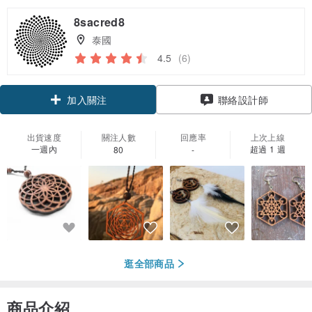
8sacred8
泰國
4.5
(6)
加入關注
聯絡設計師
出貨速度
關注人數
回應率
上次上線
一週內
超過 1 週
80
-
逛全部商品
商品介紹