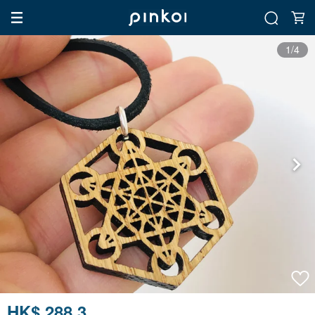
1/4
HK$ 288.3