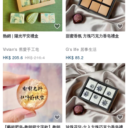
熱銷 | 陽光平安禮盒
甜蜜香氛 方塊巧克力香皂禮盒
Vivian's 舊愛手工皂
G's life 居事生活
HK$ 205.6
HK$ 216.4
HK$ 85.2
【藝術肥皂-教師節文字款】教師
珍珠花兒‧六入方塊巧克力香皂禮