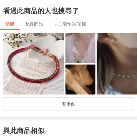
如果您遵守保養說明，我們用可持續松木製成的木製首飾將經久耐用
看過此商品的人也搜尋了
——不要用力按壓，也不要在上面澆水。
項鍊
配件飾品
手工製作的 項鍊
看更多
與此商品相似