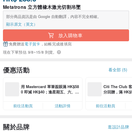
Metatrons 立方體橡木激光切割吊墜
部分商品資訊是由 Google 自動翻譯，內容不完全精確。
顯示原文（英文）
放入購物車
免費贈送
電子賀卡
，結帳完成後填寫
現在下單預估 9/8~15/8 到貨。
優惠活動
看全部 (5)
用 Mastercard 單筆簽賬滿 HK$58
Citi The Club
0 即減 HK$40；逢星期五、六、日
分回贈，滿 HK$580
滿 HK$880 即減 HK$80（名額有
Coins（名額
限，額滿即止，僅限「常用信用
前往活動頁
活動詳情
前往活動頁
卡」結帳）
關於品牌
逛設計品牌