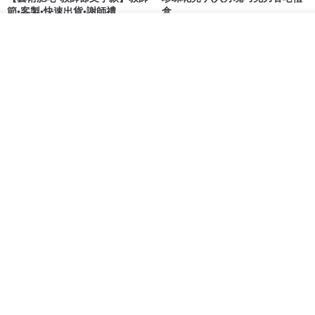
節•客製•快速出貨•謝師禮
盒
我也手作 Me Too
G's life 居事生活
放入購物車
加入收藏
了解品牌
HK$ 48.2
HK$ 113.6
【禮物】為您訂製款•可客製
【24h出貨】原粹咖啡∣杏核乳木
•LOGO•文字•胺基酸寶石皂
蜂蜜牛奶皂 畢業禮物 謝師禮盒
我也手作 Me Too
Wow Hsu 哇許創意皂研室
HK$ 51.3
HK$ 76.9
免運