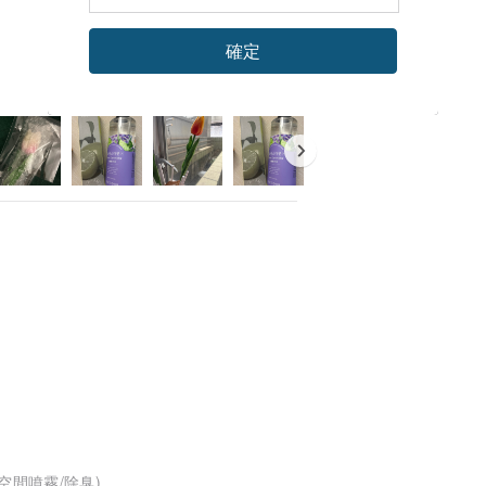
確定
看品牌所有評價
/空間噴霧/除臭)