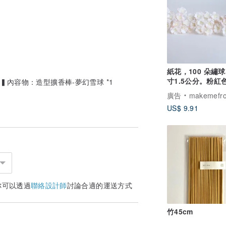
紙花，100 朵繡
寸1.5公分。粉紅
】 ▍內容物：造型擴香棒-夢幻雪球 *1
象牙色
廣告
makemefromp
orijinarusutekka
US$ 9.91
你可以透過
聯絡設計師
討論合適的運送方式
竹45cm