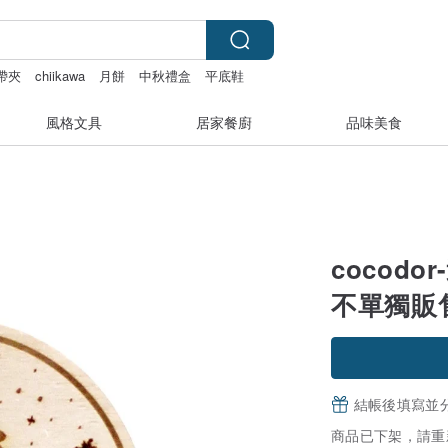
帶夾
chiikawa
月餅
中秋禮盒
平底鞋
風格文具
居家餐廚
品味美食
cocod
不單獨販
結帳後填寫並
商品已下架，請重