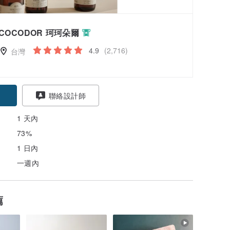
COCODOR 珂珂朵爾
4.9
(2,716)
台灣
聯絡設計師
1 天內
73%
1 日內
一週內
薦