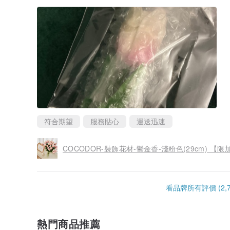
符合期望
服務貼心
運送迅速
COCODOR-裝飾花材-鬱金香-淺粉色(29cm) 【
看品牌所有評價 (2,7
熱門商品推薦