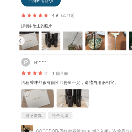
品牌所有評價
4.9
(2,716)
評價中附上的照片
R******
1 個月前
四種香味都很有個性且份量十足，送禮自用兩相宜。
質感優異
符合期望
COCODOR-香氛噴霧禮盒(80ml/4入組) (衣物香水