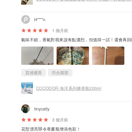
H****n
1 個月前
氣味不錯，香氣對我來說有點濃烈，但值得一試！還會再回
質感優異
符合期望
COCODOR-海洋系列擴香瓶200ml
tinycatty
3 個月前
花型漂亮😻令香薰瓶增添色彩！