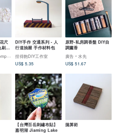
球花尺
DIY手作 交通系列 - 人
原野-私房調香盤 DIY自
色刷子
行道抽屜 手作材料包
調薰香
aper
捏得飽DIY工作室
廣告
水先
US$ 5.35
US$ 51.67
【台灣百岳刺繡布貼】
拋算術
嘉明湖 Jiaming Lake