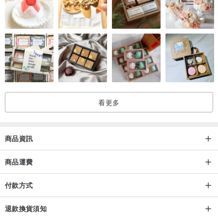
禮盒加購區＝＞
www.pinkoi.com/product/YgDEskJN
■ 關於設計：
從小穿著媽媽的手製衣褲長大,讓家境不富裕的我們,
也有漂亮且與眾不同的穿著.
背包,便當袋,筆袋,抱枕,桌巾..樣樣皆出自於她的巧手,
看更多
長大後我也喜歡各式手作,應該就是身上流著跟媽媽一樣的創作基因吧
(笑~)
商品資訊
媽媽年紀大了,除了陪伴漸漸失智的父親外,最大的樂趣就是參加各式各
商品運費
樣的樂活班
手巧的她，甚至在家開起小班免費教學,指導跟不上腳步的同班同學
付款方式
有天看到媽媽手織的毛帽,真是愛不釋手..
退款換貨須知