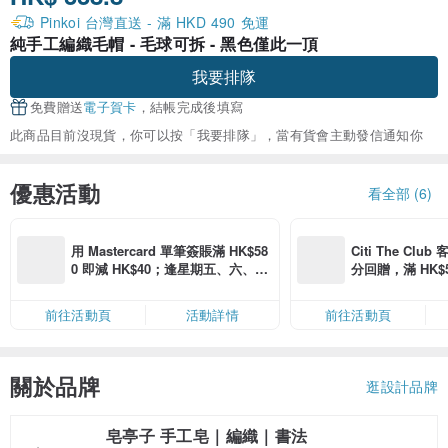
Pinkoi 台灣直送 - 滿 HKD 490 免運
純手工編織毛帽 - 毛球可拆 - 黑色僅此一頂
我要排隊
免費贈送
電子賀卡
，結帳完成後填寫
此商品目前沒現貨，你可以按「我要排隊」，當有貨會主動發信通知你
優惠活動
看全部 (6)
用 Mastercard 單筆簽賬滿 HK$58
Citi The Club
0 即減 HK$40；逢星期五、六、日
分回贈，滿 HK$580
滿 HK$880 即減 HK$80（名額有
Coins（名額
限，額滿即止，僅限「常用信用
前往活動頁
活動詳情
前往活動頁
卡」結帳）
關於品牌
逛設計品牌
皂亭子 手工皂｜編織｜書法