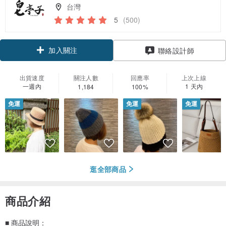
台灣
5
(500)
加入關注
聯絡設計師
出貨速度
關注人數
回應率
上次上線
一週內
1 天內
1,184
100%
免運
免運
免運
逛全部商品
商品介紹
■ 商品說明：