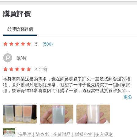
於是．．想讓媽媽更快樂的樂活
於是．．媽媽的手作想要分享給更多人
購買評價
每一頂帽子都是獨一無二，為你而織的..
品牌所有評價
5
(500)
純手工編織而成，不若機器織的這麼平整，若您不介意，歡迎下單哦
～^^
陳*拉
4 年前
本身有商業送禮的需求，也在網路尋覓了許久一直沒找到合適的禮
物，意外搜尋到這款隨身皂，觀望了一陣子也先購買了一組回家試
用，後來覺得非常喜歡因而訂購了一箱，過程當中其實有許多問題
需要詢問，但服務的人員真的很有耐心，一一回答我所有的問題，
更多
也配合了我們許多需求，讓我們能自己貼上店家標籤，謝謝您們！
真的非常推薦大家，因為我阿姨有富貴手，洗起來完全不會不舒服
又保濕喔！！！MIT最棒了！！！！
洗手皂 | 隨身皂 | 企業贈品 | 婚禮小物 |多入優惠