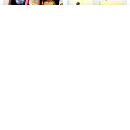
我要排隊
加入收藏
了解品牌
【禮物】為您訂製款•可客製
【24h出貨】原粹咖啡∣杏核乳木
•LOGO•文字•胺基酸寶石皂
蜂蜜牛奶皂 畢業禮物 謝師禮盒
我也手作 Me Too
Wow Hsu 哇許創意皂研室
HK$ 51.3
HK$ 76.9
免運