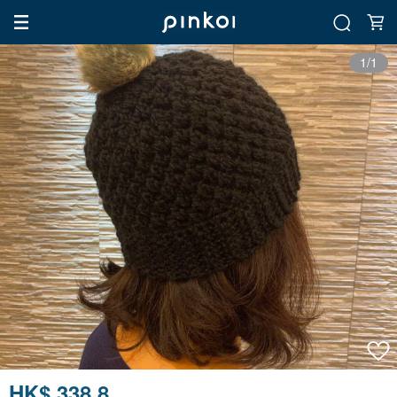
1/1
HK$ 338.8