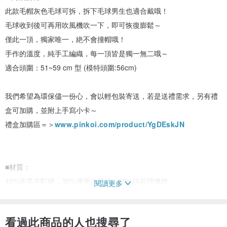
此款毛帽灰色毛球可拆，拆下毛球男生也適合戴哦！
毛球收到後可再用吹風機吹一下，即可恢復膨鬆～
僅此一頂，獨家唯一，絶不會撞帽哦！
手作的溫度，純手工編織，每一頂皆是獨一無二哦～
適合頭圍：51~59 cm 型 (模特頭圍:56cm)
我們希望為環保儘一份心，會以輕包裝寄送，若是送禮需求，另有禮
盒可加購，並附上手寫小卡～
禮盒加購區＝＞
www.pinkoi.com/product/YgDEskJN
■材質：
40%南美羊駝縛，30%澳洲羔羊絨，20%抗起球纖維
閱讀更多
■清洗與保養方式 :
看過此商品的人也搜尋了
建議您用40度以下溫水或冷水手洗，洗完請輕甩，平放晾乾