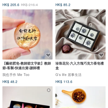
HK$ 205.6
HK$ 216.4
HK$ 85.2
【藝術肥皂-教師節文字款】教師
珍珠花兒‧六入方塊巧克力香皂禮
節•客製•快速出貨•謝師禮
盒
我也手作 Me Too
G's life 居事生活
HK$ 48.2
HK$ 113.6