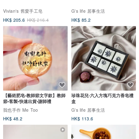
Vivian's 舊愛手工皂
G's life 居事生活
HK$ 205.6
HK$ 216.4
HK$ 85.2
【藝術肥皂-教師節文字款】教師
珍珠花兒‧六入方塊巧克力香皂禮
節•客製•快速出貨•謝師禮
盒
我也手作 Me Too
G's life 居事生活
HK$ 48.2
HK$ 113.6