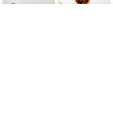
我要排隊
加入收藏
了解品牌
【禮物】為您訂製款•可客製
【24h出貨】原粹咖啡∣杏核乳木
•LOGO•文字•胺基酸寶石皂
蜂蜜牛奶皂 畢業禮物 謝師禮盒
我也手作 Me Too
Wow Hsu 哇許創意皂研室
HK$ 51.3
HK$ 76.9
免運