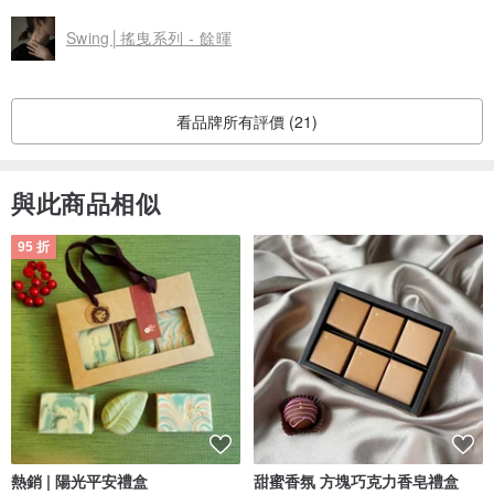
Swing│搖曳系列 - 餘暉
看品牌所有評價 (21)
與此商品相似
95 折
熱銷 | 陽光平安禮盒
甜蜜香氛 方塊巧克力香皂禮盒