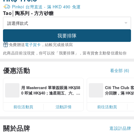
Pinkoi 台灣直送 - 滿 HKD 490 免運
Tao│陶系列 - 方方砂糖
我要排隊
免費贈送
電子賀卡
，結帳完成後填寫
此商品目前沒現貨，你可以按「我要排隊」，當有貨會主動發信通知你
優惠活動
看全部 (6)
用 Mastercard 單筆簽賬滿 HK$58
Citi The Club
0 即減 HK$40；逢星期五、六、日
分回贈，滿 HK$580
滿 HK$880 即減 HK$80（名額有
Coins（名額
限，額滿即止，僅限「常用信用
前往活動頁
活動詳情
前往活動頁
卡」結帳）
關於品牌
逛設計品牌