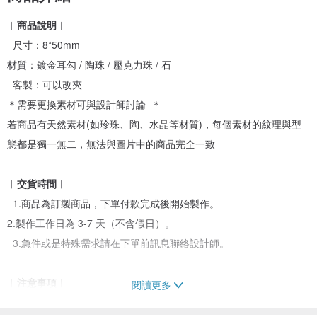
︱
商品說明
︱
尺寸：8*50mm
材質：鍍金耳勾 / 陶珠 / 壓克力珠 / 石
客製：可以改夾
＊需要更換素材可與設計師討論 ＊
若商品有天然素材(如珍珠、陶、水晶等材質)，每個素材的紋理與型
態都是獨一無二，無法與圖片中的商品完全一致
︱
交貨時間
︱
1.商品為訂製商品，下單付款完成後開始製作。
2.製作工作日為 3-7 天（不含假日）。
3.急件或是特殊需求請在下單前訊息聯絡設計師。
︱
注意事項
︱
閱讀更多
1.請避免洗澡、泡溫泉、接觸化學物質及大量出汗時佩戴。