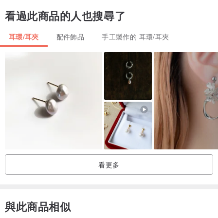
2.飾品如不配戴時請獨立置於夾鏈袋中，可阻絕空氣保持乾燥，亦可
看過此商品的人也搜尋了
避免互相碰撞造成刮傷受損。
3.純手工製作，難免有小小瑕疵，完美主義者請勿下標。
耳環/耳夾
配件飾品
手工製作的 耳環/耳夾
4.因拍攝光線與每台電腦螢幕顏色及解析度不同，照片與實品顏色可
能會有些許差異，實際顏色以商品為主。
5.商品為下標後才開始製作，若因不適合、色差、等主觀因素要求退
貨恕不受理。
6.若收到包裹時商品或包裝有毀損情況，請務必拍照保存並聯絡設計
師，我們會盡快為您處理。
如可接受上述事項再行下單，謝謝您：）
看更多
與此商品相似