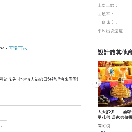
上次上線：
回應率：
回應速度：
平均出貨速度：
84 -
耳環/耳夾
設計館其他
愛弓箭花鉤 七夕情人節節日好禮趕快來看看!
人天妙供——滿願
曼扎供 居家供修擺件立
體曼扎藏傳密宗用
滿願樹