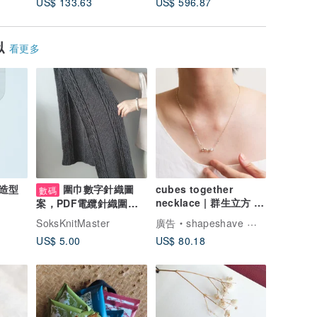
US$ 133.63
US$ 596.87
US$ 334
似
看更多
造型
圍巾數字針織圖
cubes together
數碼
necklace | 群生立方 項
案，PDF電纜針織圍巾
鍊
圖案
SoksKnitMaster
廣告
shapeshave 形研
US$ 5.00
US$ 80.18