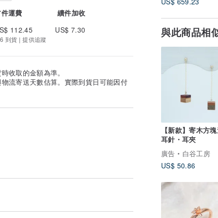
US$ 659.23
首件運費
續件加收
與此商品相
S$ 112.45
US$ 7.30
6 到貨 | 提供追蹤
貨時收取的金額為準。
與物流寄送天數估算。實際到貨日可能因付
【新款】寄木方塊
耳針・耳夾
廣告
白谷工房
US$ 50.86