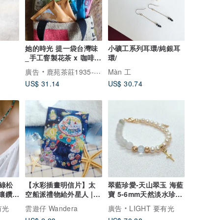
她的時光 提一袋台灣味
小礦工系列耳環/純銀耳
_手工窨製花茶 x 咖啡麻
環/
布手工編織袋
廣告
鹿苑茶莊1935--以茶為媒，述說台灣島嶼的故事與溫暖
Màn 工
US$ 31.14
US$ 30.74
綠松
【水彩插畫明信片】太
翠藍珍愛-天山翠玉 海藍
架鑲鑽項
空船派禮物給外星人 |
寶 5-6mm天然淡水珍珠
企鵝.藍兔子.雲遊仔
包14K金十字架手鏈
有光
雲遊仔 Wandera
廣告
LIGHT 要有光