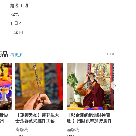
超過 1 週
72%
1 日內
一週內
商品
1 / 4
看更多
卅柒
【蓮師天杖】蓮花生大
【鄔金蓮師總集財神寶
滿願樹【
士法器藏式擺件工藝品
瓶 】招財供奉加持摆件
套組】財
品
加持去凝障擺件 新品
奉辦公室
滿願樹
滿願樹
滿願樹