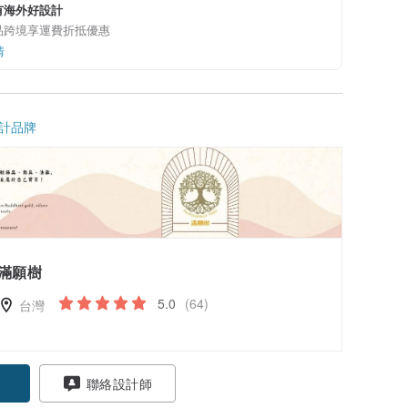
有海外好設計
品跨境享運費折抵優惠
情
計品牌
滿願樹
5.0
(64)
台灣
聯絡設計師