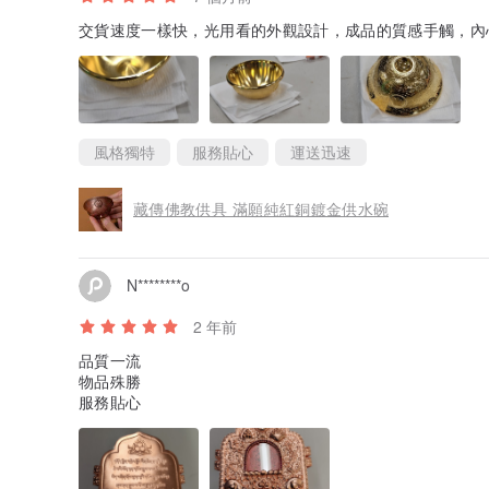
交貨速度一樣快，光用看的外觀設計，成品的質感手觸，內
風格獨特
服務貼心
運送迅速
藏傳佛教供具 滿願純紅銅鍍金供水碗
N********o
2 年前
品質一流
物品殊勝
服務貼心