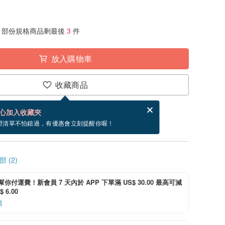
部份規格商品剩最後
3
件
放入購物車
收藏商品
分享，免費幫你寄送電子賀卡。
電子賀卡是什麼？
心加入收藏夾
~8/26 到貨。
望清單不怕錯過，有優惠會立刻提醒你喔！
 (2)
i 幫你付運費！新會員 7 天內於 APP 下單滿 US$ 30.00 最高可減
 6.00
情