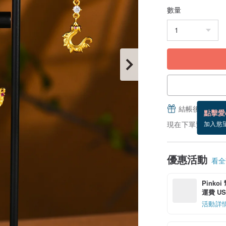
數量
結帳後填寫並
點擊愛
現在下單預估 8/18
加入慾
優惠活動
看全部
Pinko
運費 US$
活動詳