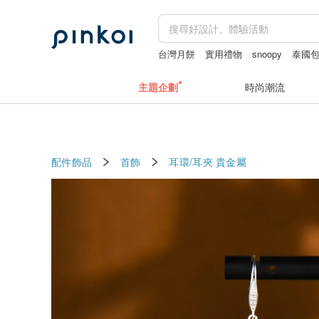
台灣月餅
實用禮物
snoopy
泰國
apple watch 錶帶
月餅
主題企劃
時尚潮流
配件飾品
首飾
耳環/耳夾
貴金屬