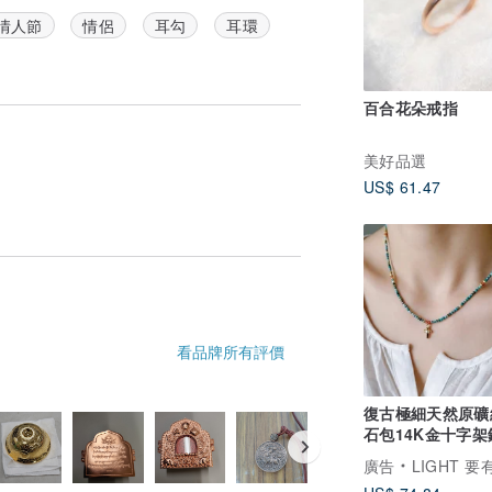
情人節
情侶
耳勾
耳環
百合花朵戒指
美好品選
US$ 61.47
看品牌所有評價
復古極細天然原礦
石包14K金十字
鍊
廣告
LIGHT 要