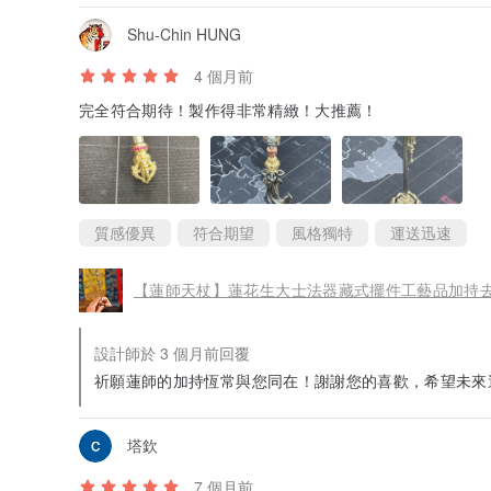
Shu-Chin HUNG
4 個月前
完全符合期待！製作得非常精緻！大推薦！
質感優異
符合期望
風格獨特
運送迅速
【蓮師天杖】蓮花生大士法器藏式擺件工藝品加持去
設計師於 3 個月前回覆
祈願蓮師的加持恆常與您同在！謝謝您的喜歡，希望未來還有
塔欽
7 個月前