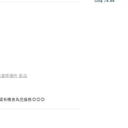
US$ 74.84
凝障擺件 新品
機會為您服務😊😊😊