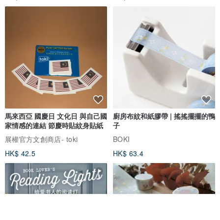
馬來西亞 國慶日 文化日 與自己國
廚房布紋和紙膠帶 | 搖搖擺擺的鴨
家情感的連結 節慶時貼紋身貼紙
子
展權官方文創商店- toki
BOKI
HK$ 42.5
HK$ 63.4
看其他商品
了解品牌