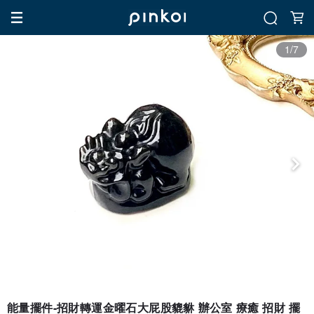
1/7
能量擺件-招財轉運金曜石大屁股貔貅 辦公室 療癒 招財 擺