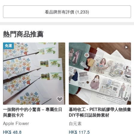
許冰裂/棉絮/雜質/等的小瑕疵，請了解！
看品牌所有評價 (1,233)
-商品皆實品拍攝，因每台電腦顯示或相機拍攝所處的環境光源不同，
可能會有些微色差，請體諒！
熱門商品推薦
-照片均為實物拍攝，晶石原石原礦類為一物一圖，盡最大可能縮小實
物與照片的差距。但由於拍攝技術、顯示器、光線、環境等因素可能
免運
稍有偏差，請盡量參考不同角度的各張照片所呈現出的實體效果，最
終請以收到的實物為準。
- 天然水晶在大自然的雕琢下會有冰裂、棉絮、礦坑、劃痕等自然屬
性存在，這是天然晶石的痕跡，同時也是鑒定是否天然的重要標準，
請謹慎思考在決定購買.謝謝 ^^
一抹郵件中的小驚喜 – 專屬生日
暮時收工 - PET和紙膠帶人物插畫
與慶祝卡片
DIY手帳日誌裝飾素材
Apple Flower
自元素
HK$ 48.8
HK$ 117.5