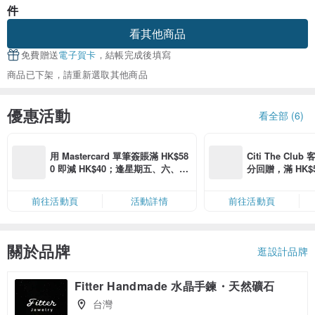
件
看其他商品
免費贈送
電子賀卡
，結帳完成後填寫
商品已下架，請重新選取其他商品
優惠活動
看全部 (6)
用 Mastercard 單筆簽賬滿 HK$58
Citi The Club
0 即減 HK$40；逢星期五、六、日
分回贈，滿 HK$580
滿 HK$880 即減 HK$80（名額有
Coins（名額
限，額滿即止，僅限「常用信用
前往活動頁
活動詳情
前往活動頁
卡」結帳）
關於品牌
逛設計品牌
Fitter Handmade 水晶手鍊・天然礦石
台灣