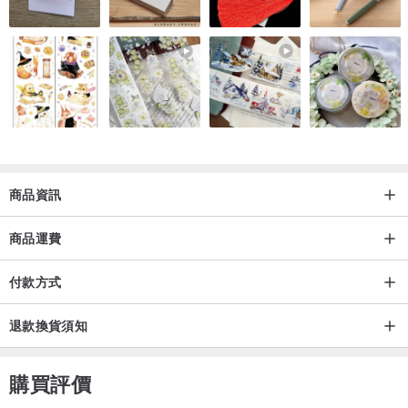
【關於尺寸】
最長約4.2cm最寬約3.3cm最厚約2.7cm
手工測量都會誤差1~3cm 請理解喔! ^^
尺寸為招財轉運金曜石大屁股貔貅,請確認尺寸後再購買喔~
商品資訊
[關於圖片]
商品運費
圖片都是精心拍照,提供多角度參考晶體,因在網路上,較無法直接看到
晶體樣子,所以提供多張角度的圖片,希望國內和海外的顧客,能清楚看
付款方式
到晶體再購買,但有時因每台電腦和手機解析度不一樣,相機拍攝所處的
退款換貨須知
環境光源不同，可能會有些微色差,請能理解再購買,最終請以收到的實
物為準。若您是完美主義,請下單前三思再購買,感謝您的理解。
購買評價
【關於包裝】