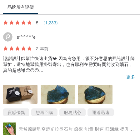
品牌所有評價
出貨均附上
5
(1,233)
fitter品牌盒包裝
贈送圖片水泥底座
s*********e
[水泥底座隨機出貨]
2 年前
謝謝設計師幫忙快速出貨❤️ 因為有急用，很不好意思的拜託設計師
水泥底座為設計師手工製作,手工製作或多或少會產生氣孔、斑駁裂紋
幫忙，還特地幫我用掛號寄出，也有順利在需要時間前收到礦石，
或顏色深淺變化，這也是手作的特色,請理解喔~^^
真的超感謝🥺🥺🥺
然後礦石真的超！級！美！💙 一點一點的藍光反射真的就像星空一
更多
樣美麗💙💙💙 不同角度有不同的美💙 跟商品照片沒有差異，真的很
【關於寄送】
會拍！包裝保護的也很好，讓礦石平安完整的到我手上！
真的太喜歡了💙 之後有看到喜歡的會再回購的！謝謝設計師讓我遇
台灣境內朋友訂購請直接選擇要寄送的方式喔~
到這麼美的礦石💙
此項商品香港及澳門的朋友一律用順豐貨到付運費,請下單訂購時選擇
質感優異
想再回購
服務貼心
運送迅速
順豐貨到付運費.謝謝 ^^
天然原礦星空藍光拉長石片 療癒 能量 財運 旺姻緣 提升個人魅力
【注意事項】
-晶石類每顆顏色/深淺/紋理都可能不一樣，天然石的特性可能會有些