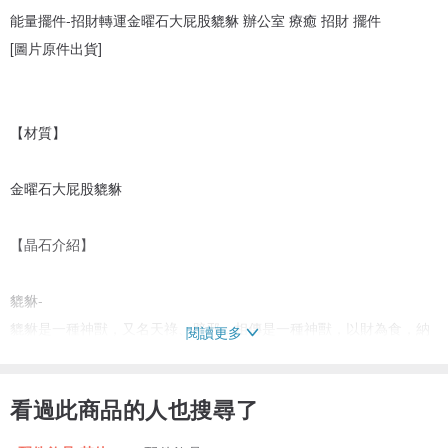
能量擺件-招財轉運金曜石大屁股貔貅 辦公室 療癒 招財 擺件
[圖片原件出貨]
【材質】
金曜石大屁股貔貅
【晶石介紹】
貔貅-
貔貅是一種神獸，又名天祿、辟邪，相傳是一種神獸，以財為食，納
閱讀更多
食四方之財。，帶來財富守住財庫，會替主人尋找貴人所以被封為 最
好的招財、旺財吉祥物！貔貅生性凶猛，因為没有肛門，只進不出的
看過此商品的人也搜尋了
傳說讓它的招財更令人堅信不移。
「貔貅」有將這地方的邪氣趕走、帶來歡樂及好運的作用。