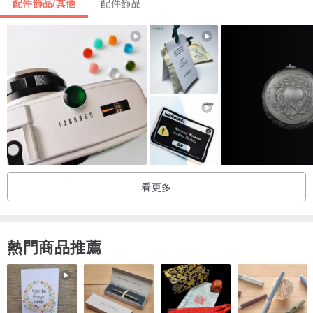
配件飾品/其他
配件飾品
金曜石-
金曜石可增強生命力，對上班族和創意工作者有很好的平衡作用。可
使人穩重，心平氣和，消除情緒雜念，並可加強行動力，增強領袖魅
力、向心力。 金曜石可以招財，黑色的原色極度避邪，能強力化解負
能量，金色的眼為招財的功能.
金曜石未打燈樣子.
金曜石打了燈呈現漂亮的金色.
看更多
熱門商品推薦
【關於招財轉運金曜石大屁股貔貅】
天然水晶、礦物難免會有冰裂、雲霧、礦缺，岩石層缺角,請能理解天
然礦物再購買,若您是完美主義,請謹慎思考在決定購買.謝謝^^