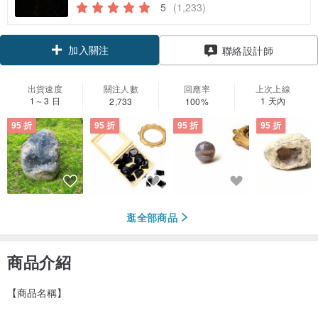
5
(1,233)
加入關注
聯絡設計師
出貨速度
關注人數
回應率
上次上線
1～3 日
1 天內
2,733
100%
95 折
95 折
95 折
95 折
逛全部商品
商品介紹
【商品名稱】