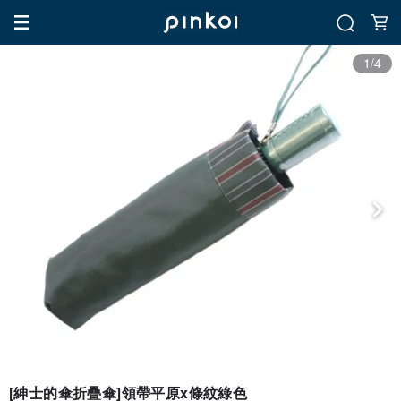
1/4
[紳士的傘折疊傘]領帶平原x條紋綠色