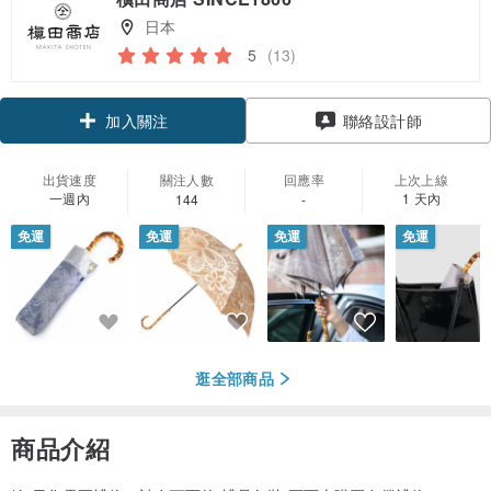
日本
5
(13)
領優惠券
聯絡設計師
加入關注
出貨速度
關注人數
回應率
上次上線
一週內
1 天內
144
-
免運
免運
免運
免運
逛全部商品
商品介紹