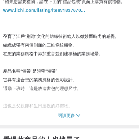
*如果您需要禮物，請在下面的“禮品包裝”頁面上購買有償禮物。
www.iichi.com/listing/item/1837670...
孕育了江戶“別緻”文化的紡織技術給人以微妙而時尚的感覺。
編織成帶有兩個側面的三維條紋織物。
在您的業務風格中添加重音並創建積極的業務場景。
產品名稱“領帶”是領帶“領帶”
它具有適合您的業務風格的色彩設計。
通勤上班時，這是放進書包的理想尺寸。
這也是父親節和生日慶祝的好禮物。
閱讀更多
＿＿＿＿＿＿＿＿＿＿＿＿＿＿