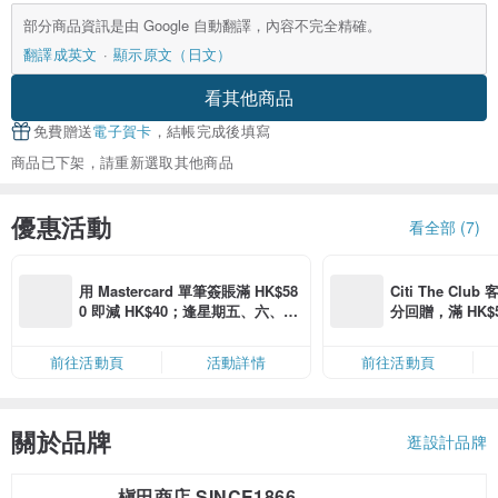
部分商品資訊是由 Google 自動翻譯，內容不完全精確。
翻譯成英文
顯示原文（日文）
看其他商品
免費贈送
電子賀卡
，結帳完成後填寫
商品已下架，請重新選取其他商品
優惠活動
看全部 (7)
用 Mastercard 單筆簽賬滿 HK$58
Citi The Club
0 即減 HK$40；逢星期五、六、日
分回贈，滿 HK$580
滿 HK$880 即減 HK$80（名額有
Coins（名額
限，額滿即止，僅限「常用信用
前往活動頁
活動詳情
前往活動頁
卡」結帳）
關於品牌
逛設計品牌
槇田商店 SINCE1866