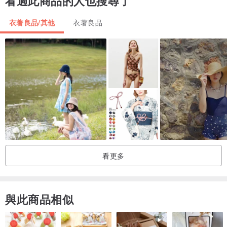
看過此商品的人也搜尋了
■尺寸
面料：100％聚酯纖維
衣著良品/其他
衣著良品
肋骨長度：60厘米
直徑：100厘米
全長：32厘米（存儲時）/ 66厘米（使用時）
重量：約340g
類型：平紋正面/條紋背面
8骨頭/手開口
看更多
與此商品相似