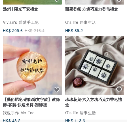
熱銷 | 陽光平安禮盒
甜蜜香氛 方塊巧克力香皂禮盒
Vivian's 舊愛手工皂
G's life 居事生活
HK$ 205.6
HK$ 216.4
HK$ 85.2
【藝術肥皂-教師節文字款】教師
珍珠花兒‧六入方塊巧克力香皂禮
節•客製•快速出貨•謝師禮
盒
我也手作 Me Too
G's life 居事生活
HK$ 48.2
HK$ 113.6