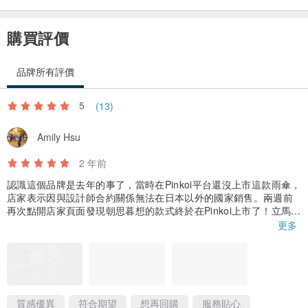
購買評價
品牌所有評價
5
(13)
Amily Hsu
2 年前
認識這個品牌是去年的事了，當時在Pinkoi平台還沒上市這款雨傘，
店家表示因與設計師合約關係無法在日本以外的國家銷售。兩週前
再次點開店家頁面發現朝思暮想的款式終於在Pinkoi上市了！立馬下
單後店家還記得一年多前我有詢問過這款，店家也主動回訊息致謝
更多
😊
雨傘本人物超所值，跟想像中一樣質感超好，還有保證卡加上非常
漂亮的信紙，雖然以雨傘這種很容易弄丟的東西來說價格不便宜，
我相信只要手中拿著這把傘出門一定會隨時注意更不會弄丟，要當
個有品味的人先從身邊的配件開始養成。
今日早速開けてみたらデザインが素敵すぎて周りにいた同僚たち
質感優異
符合期望
想再回購
服務貼心