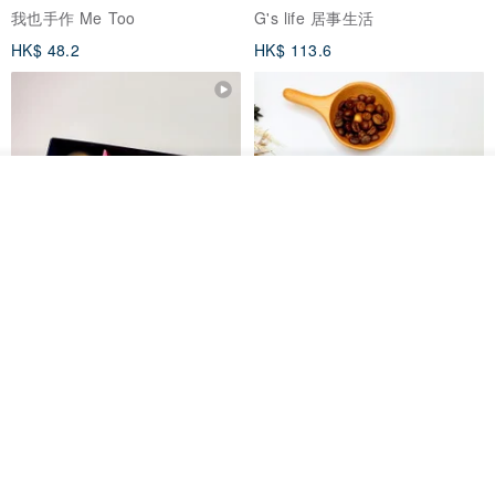
我也手作 Me Too
G's life 居事生活
HK$ 48.2
HK$ 113.6
看其他商品
了解品牌
【禮物】為您訂製款•可客製
【24h出貨】原粹咖啡∣杏核乳木
•LOGO•文字•胺基酸寶石皂
蜂蜜牛奶皂 畢業禮物 謝師禮盒
我也手作 Me Too
Wow Hsu 哇許創意皂研室
HK$ 51.3
HK$ 76.9
免運