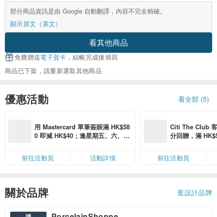
部分商品資訊是由 Google 自動翻譯，內容不完全精確。
顯示原文（英文）
看其他商品
免費贈送
電子賀卡
，結帳完成後填寫
商品已下架，請重新選取其他商品
優惠活動
看全部 (5)
用 Mastercard 單筆簽賬滿 HK$58
Citi The Club
0 即減 HK$40；逢星期五、六、日
分回贈，滿 HK$580
滿 HK$880 即減 HK$80（名額有
Coins（名額
限，額滿即止，僅限「常用信用
前往活動頁
活動詳情
前往活動頁
卡」結帳）
關於品牌
逛設計品牌
PorcelainShoppe