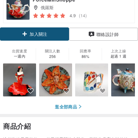
俄羅斯
4.9
(14)
加入關注
聯絡設計師
出貨速度
關注人數
回應率
上次上線
一週內
超過 1 週
256
86%
逛全部商品
商品介紹