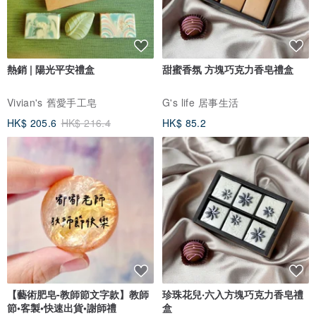
熱銷 | 陽光平安禮盒
甜蜜香氛 方塊巧克力香皂禮盒
Vivian's 舊愛手工皂
G's life 居事生活
HK$ 205.6
HK$ 216.4
HK$ 85.2
【藝術肥皂-教師節文字款】教師
珍珠花兒‧六入方塊巧克力香皂禮
節•客製•快速出貨•謝師禮
盒