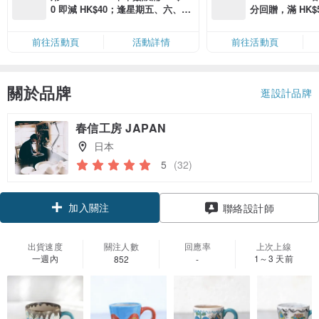
0 即減 HK$40；逢星期五、六、日
分回贈，滿 HK$580
滿 HK$880 即減 HK$80（名額有
Coins（名額
限，額滿即止，僅限「常用信用
前往活動頁
活動詳情
前往活動頁
卡」結帳）
關於品牌
逛設計品牌
春信工房 JAPAN
日本
5
(32)
加入關注
聯絡設計師
出貨速度
關注人數
回應率
上次上線
一週內
1～3 天前
852
-