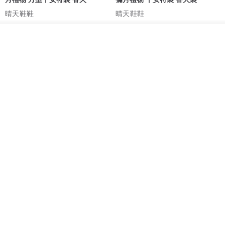
晴天鞋鞋
晴天鞋鞋
HK$ 70.2
HK$ 79.7
HK$ 62.7
HK$ 71.2
看其他商品
88 折
了解品牌
【5日內出貨】胖嘟嘟 平安符袋
水彩花園。平安符袋 (可繡名字)
彌月禮物 平安符袋 香火袋
QQ rabbit 手工嬰幼兒精品 彌月禮盒
晴天鞋鞋
HK$ 62.7
HK$ 71.2
HK$ 68.4
88 折
88 折