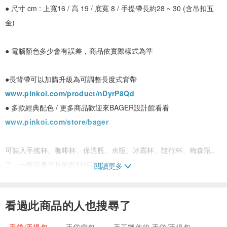
● 尺寸 cm : 上寬16 / 高 19 / 底寬 8 / 手提帶長約28 ~ 30 (含吊扣五
金)
● 電腦顏色多少會有誤差，商品依實際樣式為準
●長背帶可以加購升級為可調整長度式背帶
www.pinkoi.com/product/nDyrP8Qd
● 多款經典配色 / 更多商品歡迎來BAGER設計館看看
www.pinkoi.com/store/bager
可裝入手搖杯、咖啡杯、保溫瓶、水瓶、冰霸杯、隨行杯、梅森瓶..
等，一般市售常見的飲料杯皆適用
閱讀更多
也可以裝手機、錢包、雨傘等雜物當作隨身小包唷
看過此商品的人也搜尋了
長背帶與手提袋皆可拆
非常方便使用
手袋/手提包
手袋背包
手工製作的 手袋/手提包