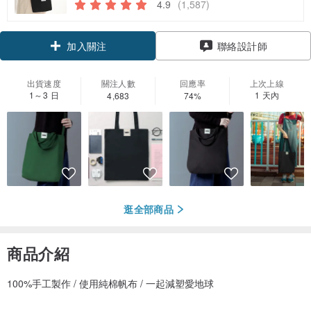
4.9
(1,587)
領優惠券
加入關注
聯絡設計師
出貨速度
關注人數
回應率
上次上線
1～3 日
1 天內
4,683
74%
逛全部商品
商品介紹
100%手工製作 / 使用純棉帆布 / 一起減塑愛地球