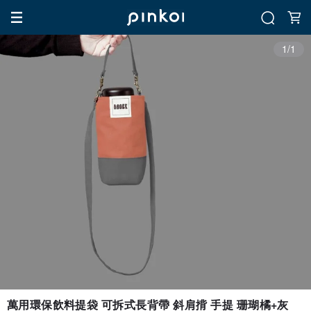
1/1
萬用環保飲料提袋 可拆式長背帶 斜肩揹 手提 珊瑚橘+灰