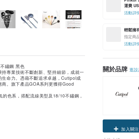
運費 US$
活動詳
輕鬆擁
指定商
活動詳
關於品牌
逛設
材，秉持專業技術不斷創新、堅持細節，成就一
命力。憑藉不斷追求卓越，Cutipol成
商。旗下產品GOA系列更獲得Good
的色系，搭配流線美型及18/10不鏽鋼，
領優惠券