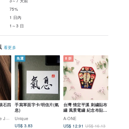
3～7 天前
75%
1 日內
1～3 日
似
看更多
免運
8 折
a 隕石四
手寫單面字卡/明信片(氣
台灣 情定平溪 刺繍貼布
息)
繍 風景電繍 紀念布貼
裝飾貼 風景系列
Stardust Meteorite Jewelry
Unique
A-ONE
US$ 3.83
US$ 12.91
US$ 16.13