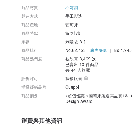
商品材質
不鏽鋼
製造方式
手工製造
商品產地
葡萄牙
商品特點
得獎設計
庫存
剩最後 8 件
商品排行
No.62,453 -
廚房餐桌
| No.1,945
商品熱門度
被欣賞 3,469 次
已賣出 10 件商品
共 44 人收藏
販售許可
授權販售
授權經銷品牌
Cutipol
商品摘要
※超值優惠 ※葡萄牙製造高品質18/1
Design Award
運費與其他資訊