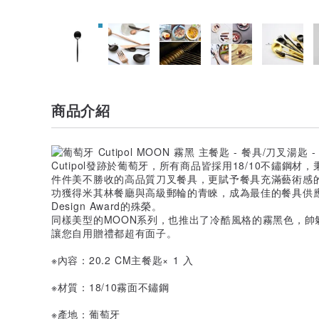
商品介紹
Cutipol發跡於葡萄牙，所有商品皆採用18/10不鏽鋼
件件美不勝收的高品質刀叉餐具，更賦予餐具充滿藝術感的生
功獲得米其林餐廳與高級郵輪的青睞，成為最佳的餐具供應
Design Award的殊榮。
同樣美型的MOON系列，也推出了冷酷風格的霧黑色，帥氣
讓您自用贈禮都超有面子。
※內容：20.2 CM主餐匙× 1 入
※材質：18/10霧面不鏽鋼
※產地：葡萄牙