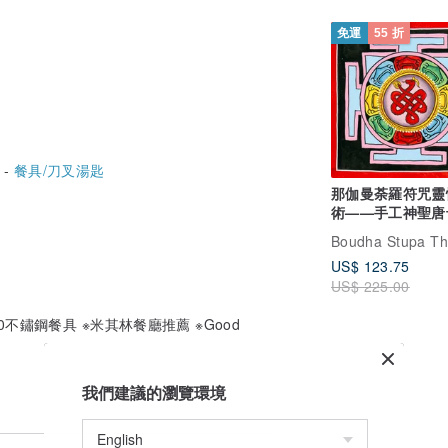
免運
55 折
 -
餐具/刀叉湯匙
那伽曼荼羅符咒靈
術——手工神聖唐
US$ 123.75
US$ 225.00
0不鏽鋼餐具 ※米其林餐廳推薦 ※Good
我們建議的瀏覽環境