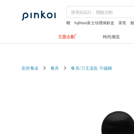
帽
fujihoro富士琺瑯保鮮盒
茶筅
主題企劃
時尚潮流
廚房餐桌
餐具
餐具/刀叉湯匙
不鏽鋼