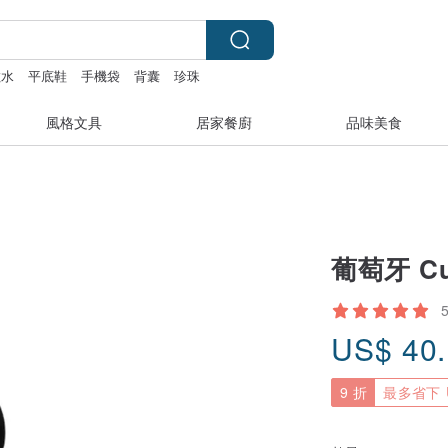
散水
平底鞋
手機袋
背囊
珍珠
風格文具
居家餐廚
品味美食
葡萄牙 Cu
US$
40
9 折
最多省下 U