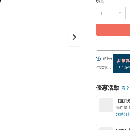
數量
結帳後填寫並
點擊愛
付款後，從備貨到
加入慾
優惠活動
看全部
【夏日
每件享 1
活動詳
Pinko