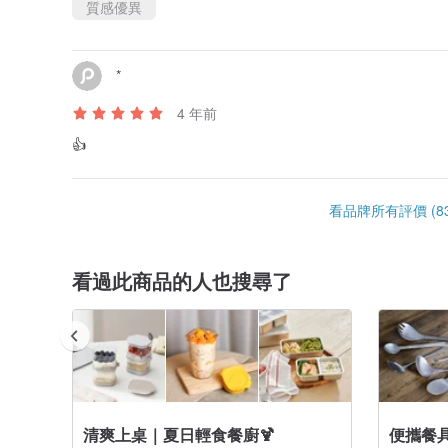
質感優異
*
4 年前
👍
看品牌所有評價 (83
看過此商品的人也搜尋了
清爽上桌｜夏日輕食餐廚🍹
便攜餐