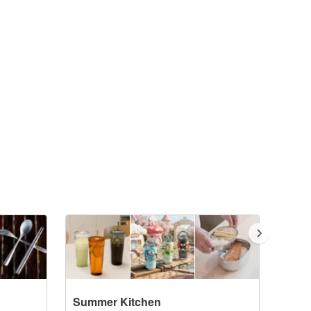
Summer Kitchen
理想的