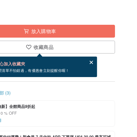
放入購物車
收藏商品
分享，免費幫你寄送電子賀卡。
電子賀卡是什麼？
心加入收藏夾
寄出商品為 3 個工作天。（不包含假日）
望清單不怕錯過，有優惠會立刻提醒你喔！
 (3)
煥新】全館商品9折起
0 % OFF
情
i 幫你付運費！新會員 7 天內於 APP 下單滿 US$ 30.00 最高可減