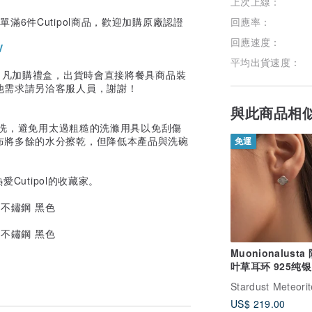
上次上線：
加入關注
6件Cutipol商品，歡迎加購原廠認證
回應率：
回應速度：
V
平均出貨速度：
用。凡加購禮盒，出貨時會直接將餐具商品裝
他需求請另洽客服人員，謝謝！
與此商品相
配手洗，避免用太過粗糙的洗滌用具以免刮傷
布將多餘的水分擦乾，但降低本產品與洗碗
免運
Cutipol的收藏家。
Muonionalust
叶草耳环 925纯银
US$ 219.00