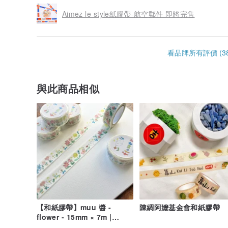
Aimez le style紙膠帶-航空郵件 即將完售
看品牌所有評價 (38
與此商品相似
【和紙膠帶】muu 醬 -
陳綢阿嬤基金會和紙膠帶
flower - 15mm × 7m |
Spica 小庭手作 (SM29)