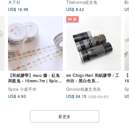
木子杉
Tilabunny緹拉兔
歡
US$ 16.98
US$ 8.42
US
96 折
【和紙膠帶】muu 醬 - 紅鬼
mt Chigi-Hari 和紙膠帶 / 工
【
與藍鬼 - 15mm×7m | Spica
作坊 - 黑白色系
1
小庭手作 (SM5)
(MTWBOX05) / 23捲
(
Spica 小庭手作
Qmono紙趣文房具
S
US$ 4.90
US
US$ 64.15
US$ 66.82
看更多