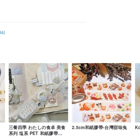
4)
三餐四季 わたしの食卓 美食
2.5cm和紙膠帶-台灣甜味兔
K
系列 塩系 PET 和紙膠帶
(kiss-cut)