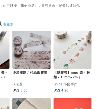
，你可以按「我要排隊」，當有貨會主動發信通知你
似
看更多
醬 -
淡淡甜點 / 和紙紙膠帶
【紙膠帶】muu 醬 - 拉
× 7m
麵 - 15mm×7m |
spica's Garden
何包蛋
Spica 小庭手作
(SM77)
US$ 5.80
US$ 4.90