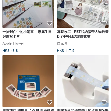
一抹郵件中的小驚喜 – 專屬生日
暮時收工 - PET和紙膠帶人物插畫
與慶祝卡片
DIY手帳日誌裝飾素材
Apple Flower
自元素
HK$ 48.8
HK$ 117.5
馬來西亞 國慶日 文化日 與自己國
廚房布紋和紙膠帶 | 搖搖擺擺的鴨