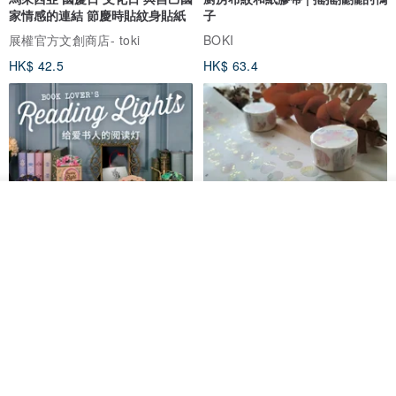
家情感的連結 節慶時貼紋身貼紙
子
展權官方文創商店- toki
BOKI
HK$ 42.5
HK$ 63.4
我要排隊
了解品牌
愛書人的閱讀書燈 閱讀小書燈禮
泡泡裡的世界5(日本和紙、 亮面
物學生文具英國 IF 文創進
PET)
英國IF文創官方旗艦店
仙女丸 Fairy Maru
HK$ 174.2
HK$ 99.7