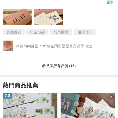
頸鏈好靚 quality 好好！ 同原圖一樣🥰
更多
會再回購喔🤩
質感優異
符合期望
想再回購
服務貼心
歐美簡約百搭 18K包金閃石星星月亮吊墜項鏈
看品牌所有評價 (15)
熱門商品推薦
免運