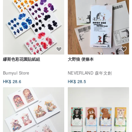
商品皆為手工製作，以下情況非瑕疵範圍，請務必詳閱以下說明：
• 商品會因手機/電腦設置不同而有些微色差，以實物色為準。
• 天然石、天然珍珠、自然素材紋路皆不同，以實物為準。
• 還請各位理解，純手工製作多少都會有點不完美：輕微歪鑽溢膠、
不平整或凹凸、細微刮痕等屬正常現象。
• 全手工製作，誤差值 0.2 - 0.5cm以內，在此範圍內均屬正常。
• 所有商品出貨前皆已詳細檢查過，如有瑕疵深感抱歉！若商品不符
或損壞，請於收到貨後 3 日內拍照傳給我們，我們會儘快與您連絡及
繆斯色彩花園貼紙組
大野狼 便條本
處理。
Bumyul Store
NEVERLAND 森年文創
• 如遇任何使用問題，請和我聯繫，我很樂意為您提供諮詢、維修等
HK$ 28.6
HK$ 28.5
服務。
收貨包裹包裝
飾品皆會放置於首飾盒內
使用泡棉袋將飾品盒包裝後，就會送出到您手上囉！