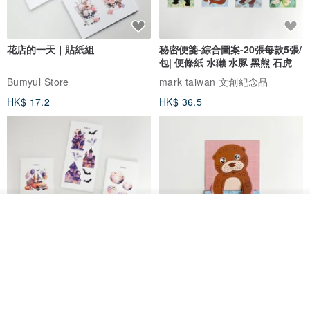
滿一件免運
★ ★ ★ ★ ★
花店的一天｜貼紙組
秘密便箋-綜合圖案-20張每款5張/
包| 便條紙 水獺 水豚 黑熊 石虎
Bumyul Store
mark taiwan 文創紀念品
HK$ 17.2
HK$ 36.5
我要排隊
了解品牌
鬼屋貼紙包
秘密便箋-水獺/20張一包 | 便條紙
動物 水獺 筆記本 便箋 文具
Bumyul Store
mark taiwan 文創紀念品