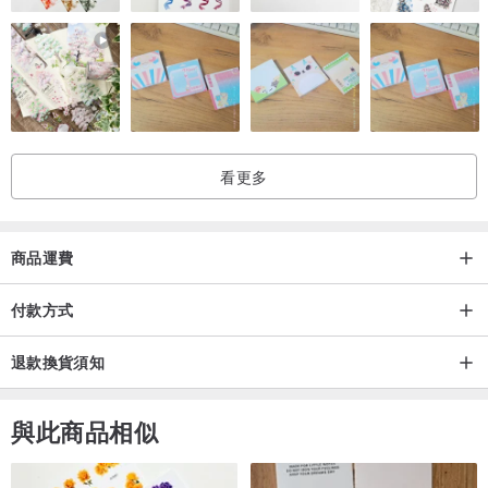
將胸針別在配件上
與眾不同的「魔鬼細節」
為整體造型增添特色
6. 上衣別滿胸針
多個胸針搭配在一起
看更多
更具視覺裝飾效果
重點：一定要選擇素色衣服喔
商品運費
保養方法
• 佩戴時請注意飾品不要掉落、敲擊或自行調整弧度
付款方式
• 飾品收納及配戴時應盡量避免接觸水、汗水、香水、清潔劑或乳
退款換貨須知
液。
• 洗澡、游泳與泡溫泉時不宜佩戴。
與此商品相似
注意事項