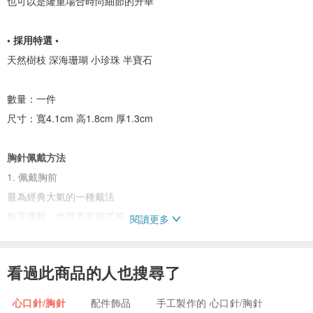
也可以是隆重場合時尚細節的升華
• 採用特選 •
天然樹枝 深海珊瑚 小珍珠 半寶石
數量：一件
尺寸：寬4.1cm 高1.8cm 厚1.3cm
胸針佩戴方法
1. 佩戴胸前
最為經典大氣的一種戴法
氣質優雅，也很具有儀式感
閱讀更多
2. 領口處的點睛首飾
看過此商品的人也搜尋了
有衣領的襯衫
還是圓領的毛衣等等都很適合
心口針/胸針
配件飾品
手工製作的 心口針/胸針