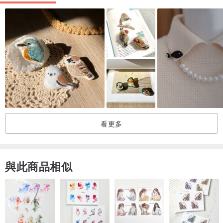
胸針毫無違和感的點綴
猶如項鍊一般的飾品效果
3. 裝飾腰間或腰帶
無論是悠閒的日常裙
還是閃耀的Party
自然地別住一個胸針
絕對會是大家的目光焦點
看更多
4. 胸針點綴袖口
袖扣不再是男士襯衫的專利
將胸針別在袖口上
與此商品相似
既隨意的挽起上衣的袖子
又裝飾了你的美衣
5. 胸針點綴帽子、髮帶、絲巾、圍巾和包包