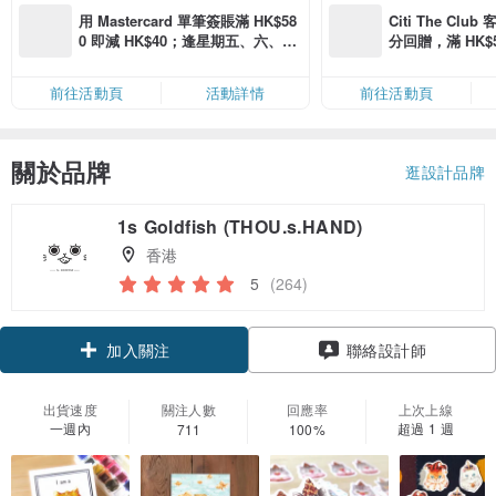
用 Mastercard 單筆簽賬滿 HK$58
Citi The Club
0 即減 HK$40；逢星期五、六、日
分回贈，滿 HK$580
滿 HK$880 即減 HK$80（名額有
Coins（名額
限，額滿即止，僅限「常用信用
前往活動頁
活動詳情
前往活動頁
卡」結帳）
關於品牌
逛設計品牌
1s Goldfish (THOU.s.HAND)
香港
5
(264)
加入關注
聯絡設計師
出貨速度
關注人數
回應率
上次上線
一週內
超過 1 週
711
100%