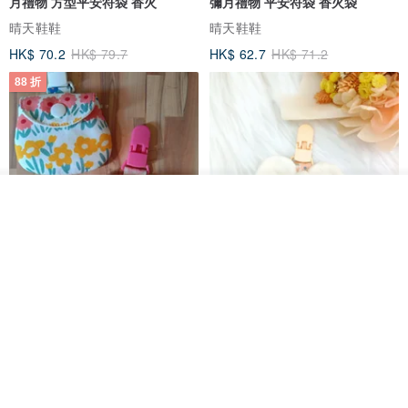
月禮物 方型平安符袋 香火
彌月禮物 平安符袋 香火袋
晴天鞋鞋
晴天鞋鞋
HK$ 70.2
HK$ 79.7
HK$ 62.7
HK$ 71.2
88 折
放入購物車
加入收藏
了解品牌
【5日內出貨】胖嘟嘟 平安符袋
水彩花園。平安符袋 (可繡名字)
彌月禮物 平安符袋 香火袋
QQ rabbit 手工嬰幼兒精品 彌月禮盒
晴天鞋鞋
HK$ 62.7
HK$ 71.2
HK$ 68.4
88 折
88 折