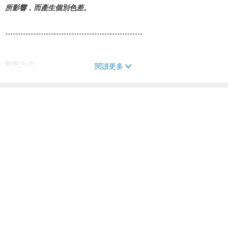
所影響，而產生個別色差。
******************************************************
郵寄方式:
閱讀更多
香港以外地區：香港郵政局－普通空郵
香港地區：香港郵政局－普通平郵
!!!一般不會使用順豐快遞，如有需要，請購買前先聯絡我們再補購郵
費!!!
!!!買家注意!!!
若果大家害怕寄失的話，請在商品中點選“郵寄掛號”一併購買，我們
就會幫你做掛號啊～
否則我們只會做普通的空郵或平郵, 買家需要自行承擔寄失的風險啊！
郵寄掛號//
www.pinkoi.com/product/1pPq72Uf?cat...