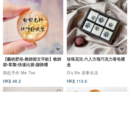
【藝術肥皂-教師節文字款】教師
珍珠花兒‧六入方塊巧克力香皂禮
節•客製•快速出貨•謝師禮
盒
我也手作 Me Too
G's life 居事生活
HK$ 48.2
HK$ 113.6
看其他商品
了解品牌