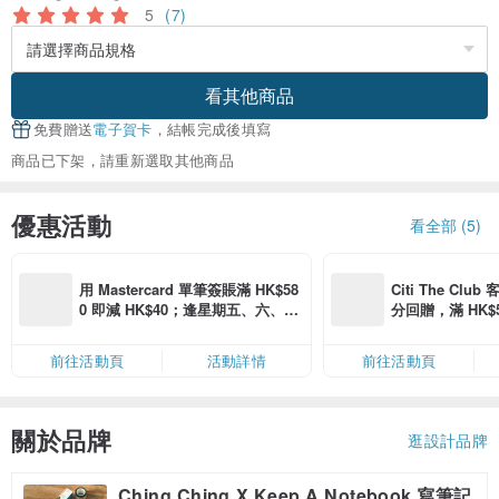
5
(7)
看其他商品
免費贈送
電子賀卡
，結帳完成後填寫
商品已下架，請重新選取其他商品
優惠活動
看全部 (5)
用 Mastercard 單筆簽賬滿 HK$58
Citi The Club
0 即減 HK$40；逢星期五、六、日
分回贈，滿 HK$580
滿 HK$880 即減 HK$80（名額有
Coins（名額
限，額滿即止，僅限「常用信用
前往活動頁
活動詳情
前往活動頁
卡」結帳）
關於品牌
逛設計品牌
Ching Ching X Keep A Notebook 寫筆記