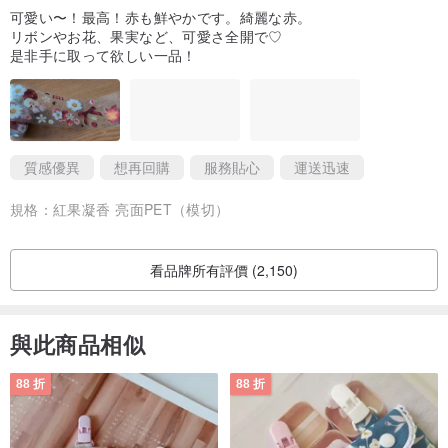
可愛い〜！最高！赤も鮮やかです。綺麗な赤。
リボンやお花、果実など、可愛さ全開で♡
是非手に取って欲しい一品！
質感優異
想再回購
服務貼心
運送迅速
規格：
紅果凝香 亮面PET（模切）
看品牌所有評價 (2,150)
與此商品相似
88 折
88 折