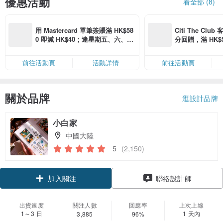
優惠活動
看全部 (8)
用 Mastercard 單筆簽賬滿 HK$58
Citi The Club
0 即減 HK$40；逢星期五、六、日
分回贈，滿 HK$580
滿 HK$880 即減 HK$80（名額有
Coins（名額
限，額滿即止，僅限「常用信用
前往活動頁
活動詳情
前往活動頁
卡」結帳）
關於品牌
逛設計品牌
小白家
中國大陸
5
(2,150)
加入關注
聯絡設計師
出貨速度
關注人數
回應率
上次上線
1～3 日
1 天內
3,885
96%