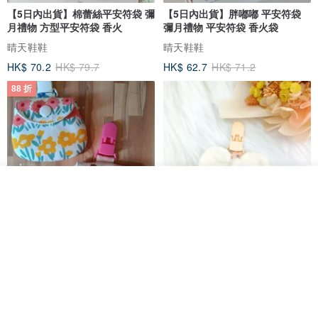
【5日內出貨】棉蕾絲平安符袋 彌
【5日內出貨】胖嘟嘟 平安符袋
月禮物 方型平安符袋 香火
彌月禮物 平安符袋 香火袋
晴天鞋鞋
晴天鞋鞋
HK$ 70.2
HK$ 79.7
HK$ 62.7
HK$ 71.2
88 折
放入購物車
加入收藏
了解品牌
【5日內出貨】胖嘟嘟 平安符袋
水彩花園。平安符袋 (可繡名字)
彌月禮物 平安符袋 香火袋
QQ rabbit 手工嬰幼兒精品 彌月禮盒
晴天鞋鞋
HK$ 62.7
HK$ 71.2
HK$ 68.4
88 折
88 折