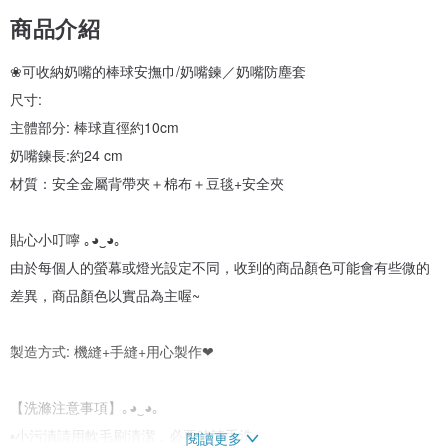
商品介紹
❀可收納奶嘴的棒球安撫巾/奶嘴鍊／奶嘴防塵套
尺寸:
主體部分: 棒球直徑約10cm
奶嘴鍊長:約24 cm
材質：安全金屬背帶夾＋棉布＋豆毯+安全夾
貼心小叮嚀 ｡◕‿◕｡
由於每個人的螢幕或燈光設定不同，收到的商品顏色可能會有些微的
差異，商品顏色以實品為主喔~
製造方式: 機縫+手縫+用心製作❤
【洗滌注意事項】｡◕‿◕｡
▪小污漬請用軟毛刷清潔，必要時請手洗
閱讀更多