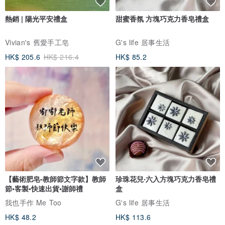
熱銷 | 陽光平安禮盒
甜蜜香氛 方塊巧克力香皂禮盒
Vivian's 舊愛手工皂
G's life 居事生活
HK$ 205.6
HK$ 216.4
HK$ 85.2
【藝術肥皂-教師節文字款】教師
珍珠花兒‧六入方塊巧克力香皂禮
節•客製•快速出貨•謝師禮
盒
我也手作 Me Too
G's life 居事生活
HK$ 48.2
HK$ 113.6