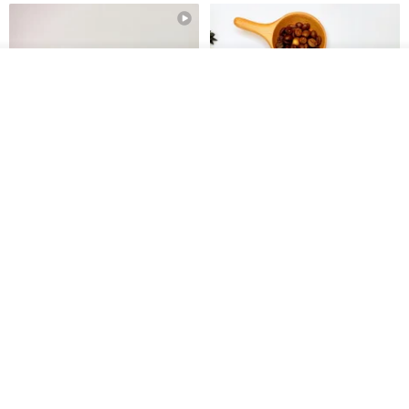
我要訂製
加入收藏
了解品牌
【禮物】為您訂製款•可客製
【24h出貨】原粹咖啡∣杏核乳木
•LOGO•文字•胺基酸寶石皂
蜂蜜牛奶皂 畢業禮物 謝師禮盒
我也手作 Me Too
Wow Hsu 哇許創意皂研室
HK$ 51.3
HK$ 76.9
免運