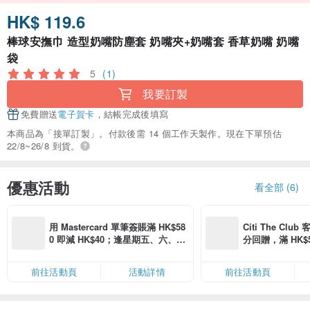
HK$ 119.6
棒球安撫巾 造型奶嘴防塵套 奶嘴夾+奶嘴套 香草奶嘴 奶嘴
袋
5
(1)
我要訂製
免費贈送
電子賀卡
，結帳完成後填寫
本商品為「接單訂製」。付款後需 14 個工作天製作。現在下單預估
22/8~26/8 到貨。
優惠活動
看全部 (6)
用 Mastercard 單筆簽賬滿 HK$58
Citi The Club
0 即減 HK$40；逢星期五、六、日
分回贈，滿 HK$580
滿 HK$880 即減 HK$80（名額有
Coins（名額
限，額滿即止，僅限「常用信用
前往活動頁
活動詳情
前往活動頁
卡」結帳）