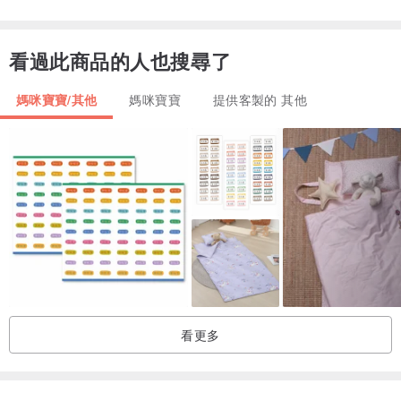
▪冷水清潔
▪掛置陰涼處曬乾，請勿烘乾
看過此商品的人也搜尋了
▪布料水洗產生皺摺與縮水為自然現象，洗完之後請用手整平
▪必要使用熨斗時，請使用中低溫熨燙
媽咪寶寶/其他
媽咪寶寶
提供客製的 其他
PS.因豆豆絨布有彈性，製作過程中難免會拉扯，因此商品無法四邊筆
直挺挺喔!!還有清洗方式，手洗較為合適，清洗過後自然風乾即可 ，
請勿整燙 否則豆豆會平掉呦
看更多