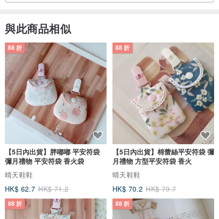
與此商品相似
88 折
88 折
【5日內出貨】胖嘟嘟 平安符袋
【5日內出貨】棉蕾絲平安符袋 彌
彌月禮物 平安符袋 香火袋
月禮物 方型平安符袋 香火
晴天鞋鞋
晴天鞋鞋
HK$ 62.7
HK$ 71.2
HK$ 70.2
HK$ 79.7
88 折
88 折