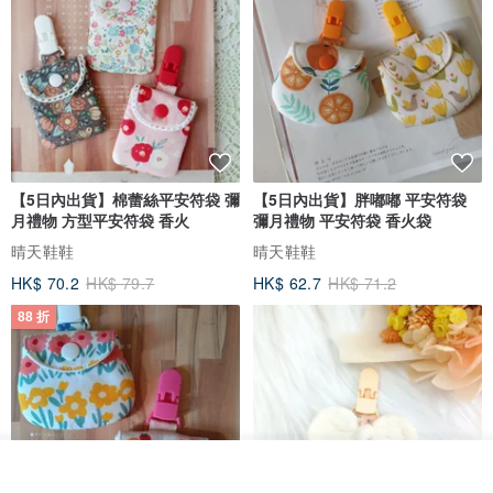
【5日內出貨】棉蕾絲平安符袋 彌
【5日內出貨】胖嘟嘟 平安符袋
月禮物 方型平安符袋 香火
彌月禮物 平安符袋 香火袋
晴天鞋鞋
晴天鞋鞋
HK$ 70.2
HK$ 79.7
HK$ 62.7
HK$ 71.2
88 折
我要排隊
了解品牌