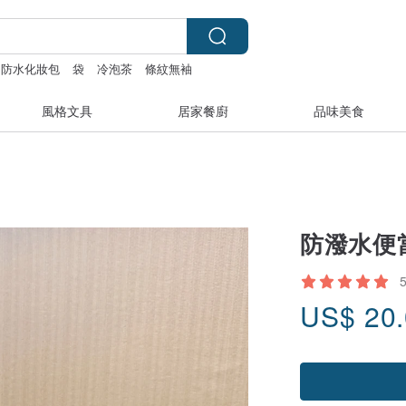
防水化妝包
袋
冷泡茶
條紋無袖
風格文具
居家餐廚
品味美食
防潑水便當
US$
20