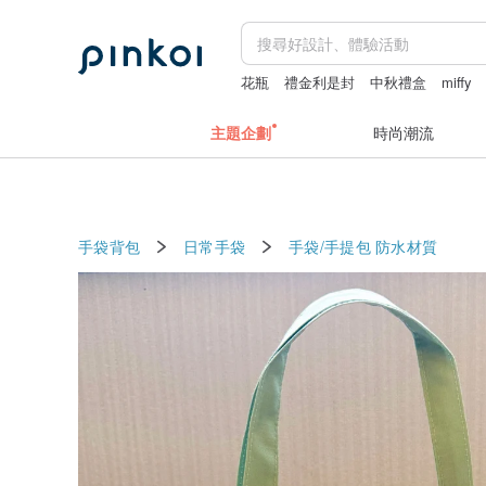
花瓶
禮金利是封
中秋禮盒
miffy
主題企劃
時尚潮流
手袋背包
日常手袋
手袋/手提包
防水材質