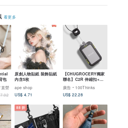
似
看更多
tial
原創人物貼紙 裝飾貼紙
【CHUGROCERY獨家
隨行小包 斜背包
內含5枚
聯名】C2R 伸縮扣+證
件卡套/易拉扣+霧面卡套
官方直營
ape shop
廣告
100Thinks
組
US$ 4.71
US$ 22.28
7.02
88 折