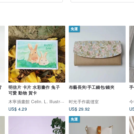
免運
背
明信片 卡片 水彩畫作 兔子
布藝長夾/手工錢包/錢夾
手
可愛 動物 賀卡
木寧插畫館 Celin. L. Illustration
时光手作裁缝室
今
US$ 4.29
US$ 29.92
US
免運