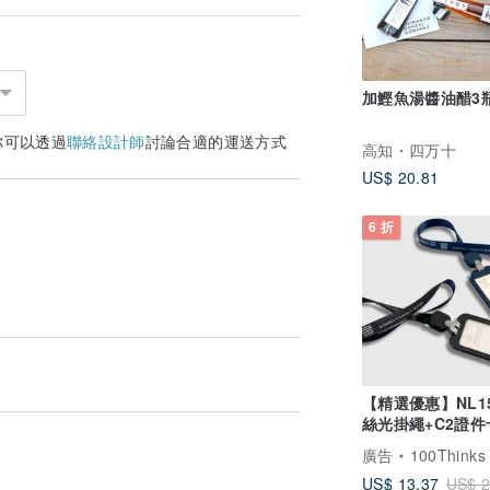
加鰹魚湯醬油醋3
你可以透過
聯絡設計師
討論合適的運送方式
高知・四万十
US$ 20.81
6 折
【精選優惠】NL1
絲光掛繩+C2證
廣告
100Thinks
US$ 13.37
US$ 2