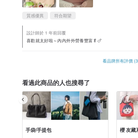
質感優異
符合期望
設計師於 1 年前回覆
喜歡就太好啦～內內外外營養豐富🥬🍗
看品牌所有評價 (3
看過此商品的人也搜尋了
手袋/手提包
櫻 友藏