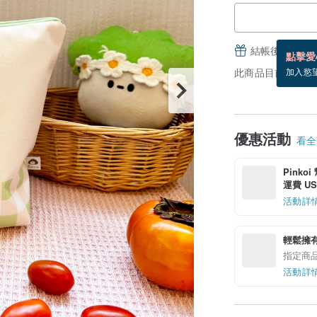
結帳後填寫並
點擊愛
此商品目前沒現貨
加入慾
優惠活動
看全部
Pinko
運費 US$
活動詳
輕鬆擁
指定商
活動詳