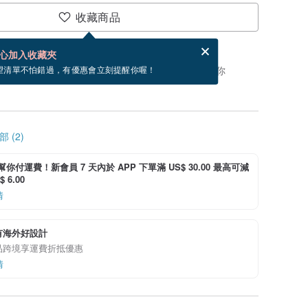
收藏商品
分享，免費幫你寄送電子賀卡。
電子賀卡是什麼？
心加入收藏夾
，你可以按「我要排隊」，當有貨會主動發信通知你
望清單不怕錯過，有優惠會立刻提醒你喔！
 (2)
i 幫你付運費！新會員 7 天內於 APP 下單滿 US$ 30.00 最高可減
 6.00
情
有海外好設計
品跨境享運費折抵優惠
情