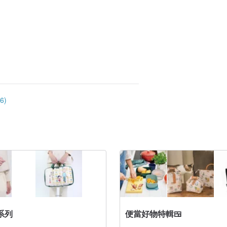
6)
系列
便當好物特輯🍱