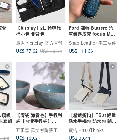
瓶套
【bitplay】2L 跨境旅
Ford 福特 Buttero 汽
行小包 側背包
車鑰匙皮套 focus MK4
GT500 kuga ST line
廣告
bitplay 官方直營
Shao Leather 手工皮件
US$ 111.36
US$ 77.62
US$ 88.20
5頂級
【青瓷 海青色】手捏對
【精選折扣】TB01輕量
件卡套組
杯【台灣手捏杯】
防水手機包 防水包 隨身
Hand-pinched
包 護照包
五田窯 羅文祺陶藝工作坊
廣告
100Thinks
Celadon
US$ 169.27
US$ 33.41
2.28