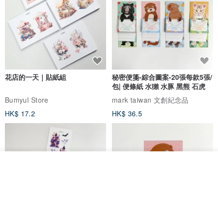
花店的一天｜貼紙組
秘密便箋-綜合圖案-20張每款5張/
包| 便條紙 水獺 水豚 黑熊 石虎
Bumyul Store
mark taiwan 文創紀念品
HK$ 17.2
HK$ 36.5
放入購物車
加入收藏
了解品牌