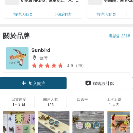
0 即減 HK$40；逢星期五、六、日
分回贈，滿 HK$580
滿 HK$880 即減 HK$80（名額有
Coins（名額
限，額滿即止，僅限「常用信用
前往活動頁
活動詳情
前往活動頁
卡」結帳）
關於品牌
逛設計品牌
Sunbird
台灣
4.9
(25)
加入關注
聯絡設計師
出貨速度
關注人數
回應率
上次上線
1～3 日
1 天內
123
-