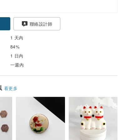
聯絡設計師
1 天內
84%
1 日內
一週內
似
看更多