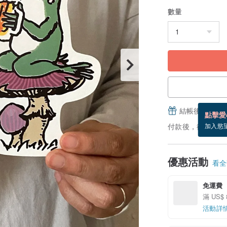
數量
結帳後填寫並
點擊愛
付款後，從備貨到
加入慾
優惠活動
看全部
免運費
滿 US$
活動詳