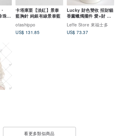
選・
卡塔庫栗【淡紅】景泰
Lucky 財色雙收 招財貓
與棉珍珠的
藍胸針 純銀有線景泰藍
香薰蠟燭擺件 愛+財 創
意結婚生日禮物
otashippo
Leffe Store 來福士多
US$ 131.85
US$ 73.37
看更多類似商品