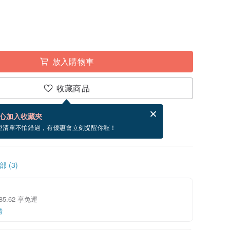
放入購物車
收藏商品
分享，免費幫你寄送電子賀卡。
電子賀卡是什麼？
心加入收藏夾
寄出商品為 5 個工作天。（不包含假日）
望清單不怕錯過，有優惠會立刻提醒你喔！
 (3)
 85.62 享免運
情