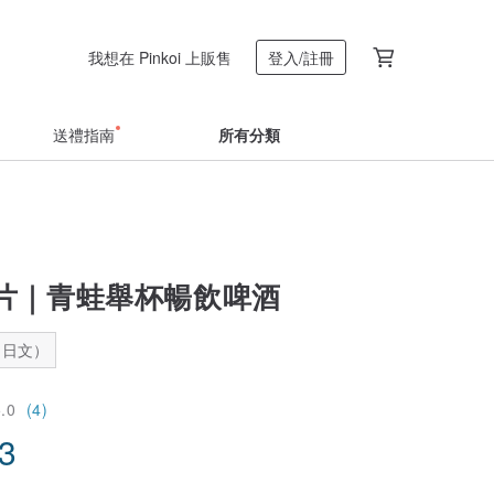
我想在 Pinkoi 上販售
登入/註冊
送禮指南
所有分類
片｜青蛙舉杯暢飲啤酒
：日文）
5.0
(4)
83