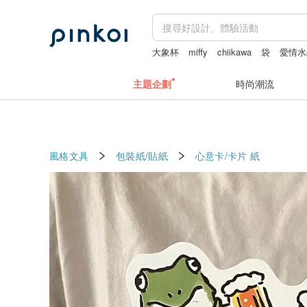
大象杯
miffy
chiikawa
袋
愛情水
主題企劃
時尚潮流
風格文具
包裝紙/貼紙
心意卡/卡片
紙