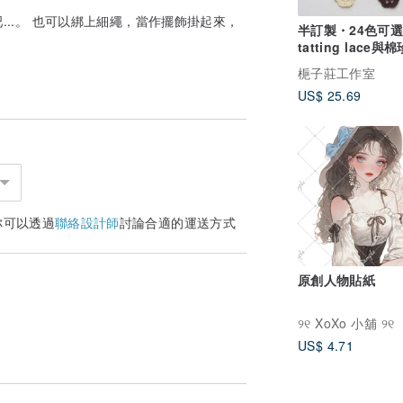
..。 也可以綁上細繩，當作擺飾掛起來，
半訂製・24色可
tatting lace
耳環
梔子莊工作室
US$ 25.69
你可以透過
聯絡設計師
討論合適的運送方式
原創人物貼紙
୨୧ XoXo 小舖 ୨୧
US$ 4.71