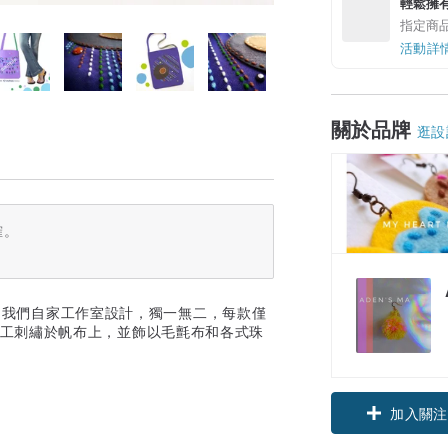
輕鬆擁
指定商
活動詳
關於品牌
逛設
確。
。由我們自家工作室設計，獨一無二，每款僅
毛線手工刺繡於帆布上，並飾以毛氈布和各式珠
加入關注