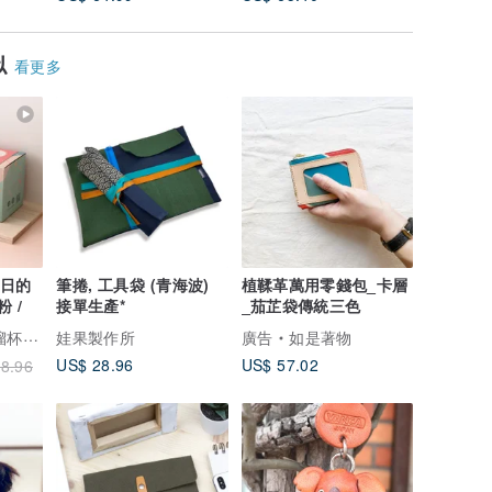
似
看更多
每日的
筆捲, 工具袋 (青海波)
植鞣革萬用零錢包_卡層
 /
接單生產*
_茄芷袋傳統三色
吞藥練習杯
娃果製作所
廣告
如是著物
US$ 28.96
US$ 57.02
8.96