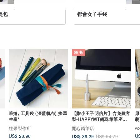
提包
都會女子手袋
66 折
筆捲, 工具袋 (深藍帆布) 接單
【贈小王子明信片】含免費客
原
生產*
製-HAPPYMT鋼珠筆筆座禮
萌
盒- 3色可選
客
娃果製作所
開心鋼筆店
w
US$ 28.96
US
US$ 36.29
US$ 54.79