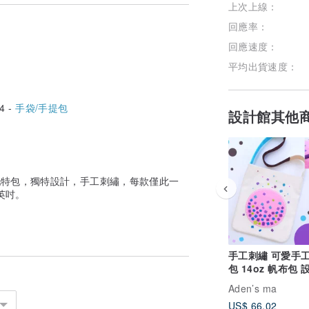
上次上線：
回應率：
回應速度：
平均出貨速度：
4 -
手袋/手提包
設計館其他
布托特包，獨特設計，手工刺繡，每款僅此一
 英吋。
手工刺繡 可愛手
包 14oz 帆布包 
尚 尺寸 12x13.5
Aden’s ma
US$ 66.02