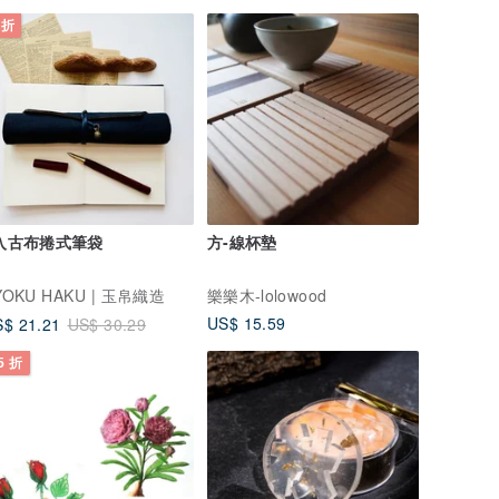
 折
入古布捲式筆袋
方-線杯墊
YOKU HAKU | 玉帛織造
樂樂木-lolowood
US$ 15.59
$ 21.21
US$ 30.29
5 折