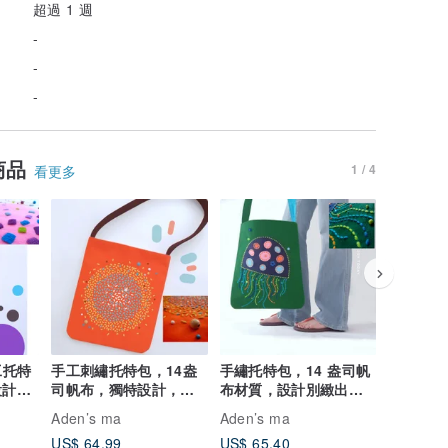
超過 1 週
-
-
-
商品
1 / 4
看更多
工托特
手工刺繡托特包，14盎
手繡托特包，14 盎司帆
可愛手繡
設計時
司帆布，獨特設計，尺
布材質，設計別緻出
司帆布材
 英吋
寸14x12英吋。
眾。尺寸 12x14 英吋。
緻。尺寸 1
Aden’s ma
Aden’s ma
Aden’s 
吋。
US$ 64.99
US$ 65.40
US$ 64.