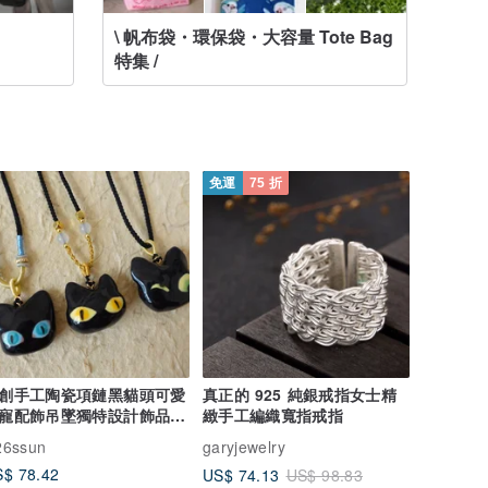
\ 帆布袋・環保袋・大容量 Tote Bag
櫻 友藏
特集 /
免運
75 折
創手工陶瓷項鏈黑貓頭可愛
真正的 925 純銀戒指女士精
寵配飾吊墜獨特設計飾品可
緻手工編織寬指戒指
製禮物
26ssun
garyjewelry
$ 78.42
US$ 74.13
US$ 98.83