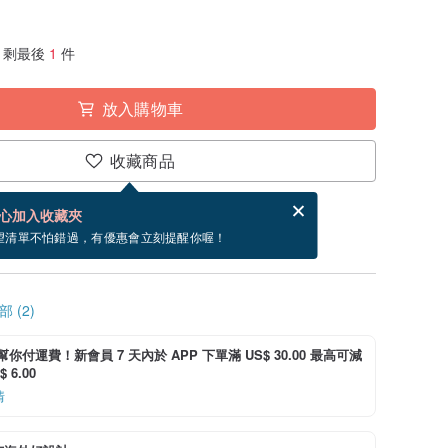
剩最後
1
件
放入購物車
收藏商品
分享，免費幫你寄送電子賀卡。
電子賀卡是什麼？
心加入收藏夾
~9/1 到貨。
望清單不怕錯過，有優惠會立刻提醒你喔！
 (2)
i 幫你付運費！新會員 7 天內於 APP 下單滿 US$ 30.00 最高可減
 6.00
情