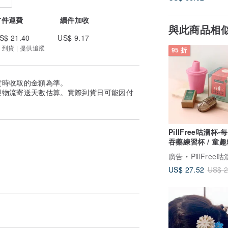
首件運費
續件加收
與此商品相
S$ 21.40
US$ 9.17
 到貨 | 提供追蹤
95 折
貨時收取的金額為準。
與物流寄送天數估算。實際到貨日可能因付
PillFree咕溜杯-
吞藥練習杯 / 童趣粉
廣告
PillFree咕溜杯-每日的
US$ 27.52
US$ 2