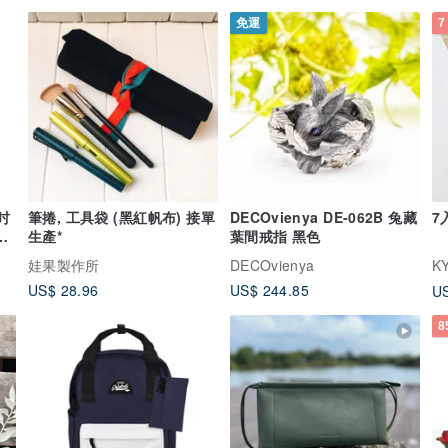
免運
7
3吋
筆捲, 工具袋 (黑紅帆布) 接單
DECOvienya DE-062B 兔藏
7
配
生產*
葉間戒指 黑色
娃果製作所
DECOvienya
K
US$ 28.96
US$ 244.85
US
8