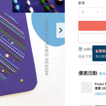
數量
結帳後填寫並
點擊愛
現在下單預估 8/25
加入慾
優惠活動
看全部
Pinko
運費 US$
活動詳