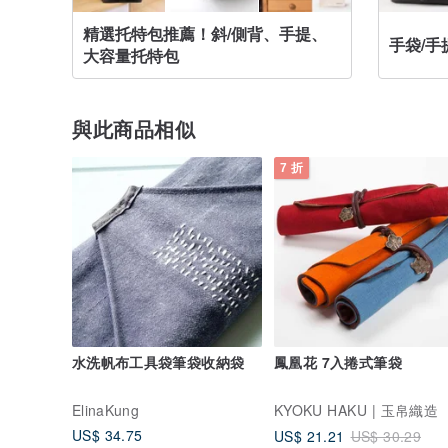
精選托特包推薦！斜/側背、手提、
手袋/手
大容量托特包
與此商品相似
7 折
水洗帆布工具袋筆袋收納袋
鳳凰花 7入捲式筆袋
ElinaKung
KYOKU HAKU | 玉帛織造
US$ 34.75
US$ 21.21
US$ 30.29