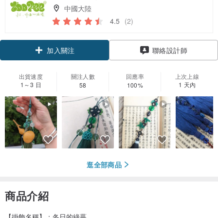
中國大陸
4.5
(2)
領優惠券
加入關注
聯絡設計師
出貨速度
關注人數
回應率
上次上線
1～3 日
1 天內
58
100%
逛全部商品
商品介紹
【掛飾名稱】：冬日的綠萼