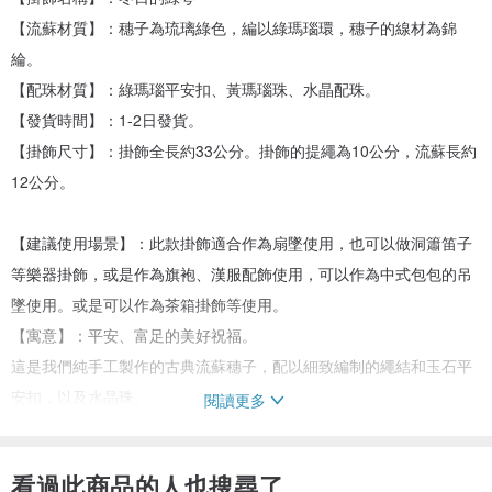
【流蘇材質】：穗子為琉璃綠色，編以綠瑪瑙環，穗子的線材為錦
綸。
【配珠材質】：綠瑪瑙平安扣、黃瑪瑙珠、水晶配珠。
【發貨時間】：1-2日發貨。
【掛飾尺寸】：掛飾全長約33公分。掛飾的提繩為10公分，流蘇長約
12公分。
【建議使用場景】：此款掛飾適合作為扇墜使用，也可以做洞簫笛子
等樂器掛飾，或是作為旗袍、漢服配飾使用，可以作為中式包包的吊
墜使用。或是可以作為茶箱掛飾等使用。
【寓意】：平安、富足的美好祝福。
這是我們純手工製作的古典流蘇穗子，配以細致編制的繩結和玉石平
安扣，以及水晶珠。
閱讀更多
繩結編織完畢後，我們使用了專門的中國結固定膠（類似發膠）進行
定型，以保證日後使用不易變形。
看過此商品的人也搜尋了
穗子的材質是錦綸。錦綸是我們十幾年來，篩選了數種材質之後，最