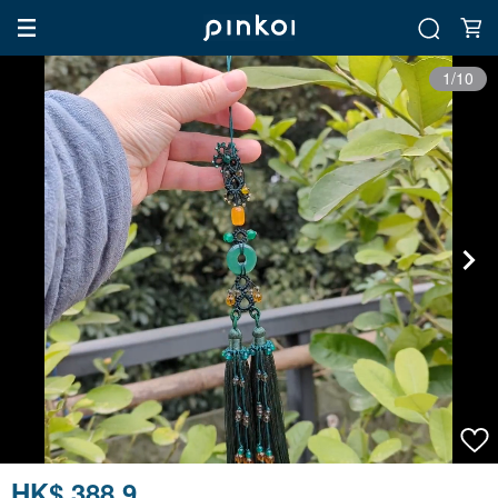
1/10
HK$ 388.9