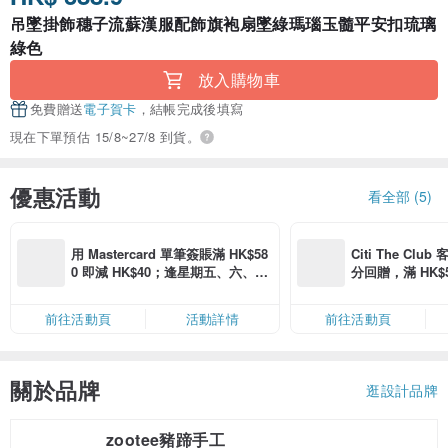
吊墜掛飾穗子流蘇漢服配飾旗袍扇墜綠瑪瑙玉髓平安扣琉璃
綠色
放入購物車
免費贈送
電子賀卡
，結帳完成後填寫
現在下單預估 15/8~27/8 到貨。
優惠活動
看全部 (5)
用 Mastercard 單筆簽賬滿 HK$58
Citi The Club
0 即減 HK$40；逢星期五、六、日
分回贈，滿 HK$580
滿 HK$880 即減 HK$80（名額有
Coins（名額
限，額滿即止，僅限「常用信用
前往活動頁
活動詳情
前往活動頁
卡」結帳）
關於品牌
逛設計品牌
zootee豬蹄手工