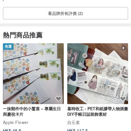
看品牌所有評價 (2)
熱門商品推薦
免運
一抹郵件中的小驚喜 – 專屬生日
暮時收工 - PET和紙膠帶人物插畫
與慶祝卡片
DIY手帳日誌裝飾素材
Apple Flower
自元素
HK$ 48.8
HK$ 117.5