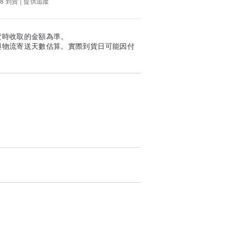
8 到貨 | 提供追蹤
貨時收取的金額為準。
與物流寄送天數估算。實際到貨日可能因付