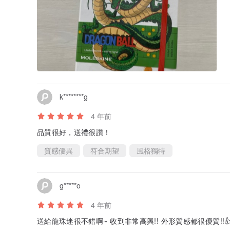
k********g
4 年前
品質很好，送禮很讚！
質感優異
符合期望
風格獨特
g*****o
4 年前
送給龍珠迷很不錯啊~ 收到非常高興!! 外形質感都很優質!!