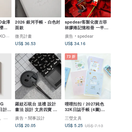
O金澤
2026 銀河手帳 - 白色封
spedear客製化復古菲
花 /
面款
林膠捲記憶相冊 一半情
侶限定款
設計文具
微亮計畫
廣告
spedear
US$ 36.53
US$ 34.16
73 折
NG
羅紋石硯台 送禮 設計
哩哩扣扣 / 2027純色
 日計畫
書法 設計 文房四寶 簡
32K日誌手帳 (4圖)
約
SDM-311 跨年手帳 行
臺灣大學出版中心。原創。設計
廣告
鬧事設計
三瑩文具
事曆
US$ 20.05
US$ 5.25
US$ 7.13