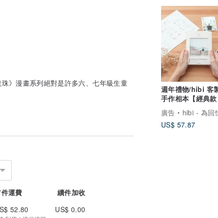
龍珠》漫畫系列絕對是許多六、七年級生童
週年禮物/hibi 
手作相本【經典款
念禮物 生日禮物
廣告
hibi - 為回憶打造
US$ 57.87
首件運費
續件加收
S$ 52.80
US$ 0.00