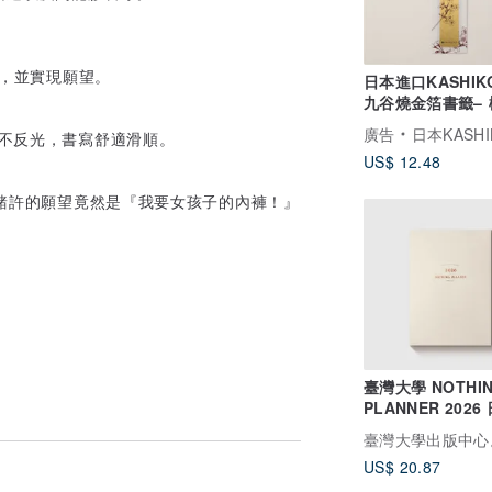
龍，並實現願望。
日本進口KASHIK
九谷燒金箔書籤– 櫻
柴田有希佳繪
廣告
日本KASHIKO金澤九谷燒
色不反光，書寫舒適滑順。
US$ 12.48
小豬許的願望竟然是『我要女孩子的內褲！』
臺灣大學 NOTHI
PLANNER 2026
Original
US$ 20.87