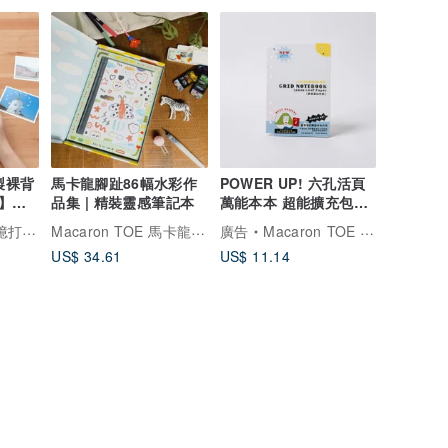
客製裸背
馬卡龍腳趾86幅水彩作
POWER UP! 六孔活頁
】紀
品集 | 精裝靈感筆記本
萬能本本 超能擴充包
【網格筆記內頁】
Macaron TOE 馬卡龍腳趾
專屬的家
廣告
Macaron TOE 馬卡龍腳趾
US$ 34.61
US$ 11.14