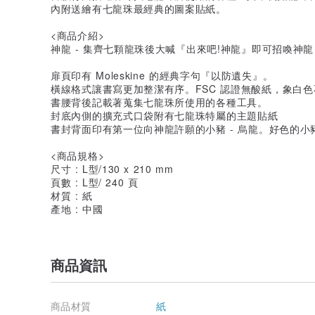
內附送繪有七龍珠最經典的圖案貼紙。
<商品介紹>
神龍 - 集齊七顆龍珠後大喊『出來吧!神龍』即可招喚神
扉頁印有 Moleskine 的經典字句『以防遺失』。
橫線格式讓書寫更加整潔有序。FSC 認證無酸紙，象白
書腰背後記載著蒐集七龍珠所使用的各種工具。
封底內側的擴充式口袋附有七龍珠特屬的主題貼紙
書封背面印有第一位向神龍許願的小豬 - 烏龍。好色的
<商品規格>
尺寸 : L型/130 x 210 mm
頁數 : L型/ 240 頁
材質 : 紙
產地 : 中國
商品資訊
商品材質
紙