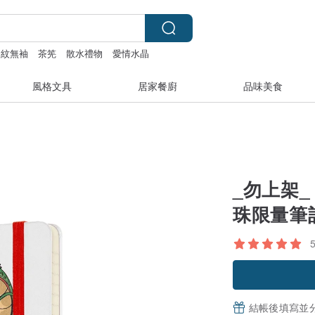
條紋無袖
茶筅
散水禮物
愛情水晶
風格文具
居家餐廚
品味美食
_勿上架_
珠限量筆記本
結帳後填寫並