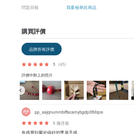
3.避免高溫
問題回報
我要檢舉此商品
硃砂的成份中的硫化汞，達到380度高溫，才會釋放出。
境，即可放心佩戴。
4.避免與硬物、尖銳物體碰撞。
購買評價
硃砂硬度大，質地脆，注意防摔。
5.如何清洗
品牌所有評價
如果發現硃砂髒了，不要用水浸泡，會改變硃砂原有的光
一段時間就好了。
5
(45)
6.油樣保養法
在製成品上擦一層白茶油或橄欖油，讓石表吸透油質，變
評價中附上的照片
中，可包一層普遍的保險薄膜，以免油質沾染錦盒絨布。
7.經常撫玩
帶在身上的硃砂飾品經常用手撫玩，使石面附著一層極薄
實物比照片更精緻，漂亮。
pp_aajqnummbiffscamybgdp3fbfqce
5 個月前
有感覺到屬於硃砂的墜落手感