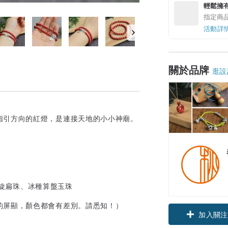
輕鬆擁
指定商
活動詳
關於品牌
逛設
指引方向的紅燈，是連接天地的小小神廟。
銀螺旋扁珠、冰種算盤玉珠
領優惠券
的屏顯，顏色都會有差別。請悉知！）
加入關注