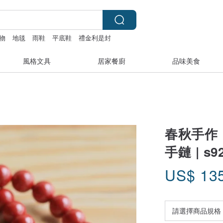
物
地毯
雨鞋
平底鞋
禮金利是封
風格文具
居家餐廚
品味美食
春秋手作 
手鏈 | s
US$
13