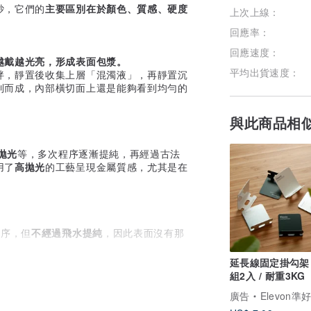
砂，它們的
主要區別在於顏色、質感、硬度
上次上線：
回應率：
回應速度：
越戴越光亮，形成表面包漿。
平均出貨速度：
拌，靜置後收集上層「混濁液」，再靜置沉
制而成，內部橫切面上還是能夠看到均勻的
與此商品相
高拋光
等，多次程序逐漸提純，再經過古法
用了
高拋光
的工藝呈現金屬質感，尤其是在
程序，但
不經過飛水提純
，因此表面沒有那
延長線固定掛勾架 
組2入 / 耐重3KG
廣告
Elevon準
體大顆粒，光照下顆顆通透，散發熒紅色光