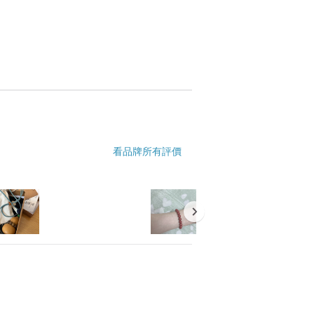
所以平時，只要避免硃砂飾品處於高溫環
彩！可以用微微濕潤的棉布擦拭幾遍，放置
看品牌所有評價
得更加晶瑩明靜。如擦油後再密封於錦盒
油脂，年深月久更顯古樸高雅。