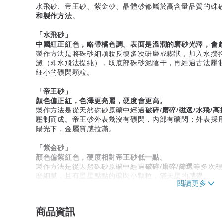
水飛砂、帝王砂、紫金砂、晶體砂都屬於高含量品質的硃
和製作方法
。
「水飛砂」
中國紅正紅色，略帶橘色調。表面是溫潤的磨砂光澤，會
製作方法是將硃砂細顆粒反復多次研磨成糊狀，加入水攪
澱（即水飛法提純），取底部硃砂泥陰干，再經過古法壓
細小的礦閃顆粒。
「帝王砂」
顏色偏正紅，色澤更亮麗，硬度會更高。
製作方法是從天然硃砂原礦中經過
破碎/磨碎/磁選/水飛/
壓制而成。帝王砂外表幾沒有礦閃，內部有礦閃；外表採
陽光下，金屬質感拉滿。
「紫金砂」
顏色偏紫紅色，硬度相對帝王砂低一點。
製作方法是從天然硃砂原礦中經過
破碎/磨碎/篩選
等多次
麼細膩，且有星星點點的礦閃小顆粒，滿天星的感覺。
「晶體砂」
顏色偏紫紅，透光。
商品資訊
直接從硃砂礦上敲下來的硃砂大 顆粒，表面清晰可見晶