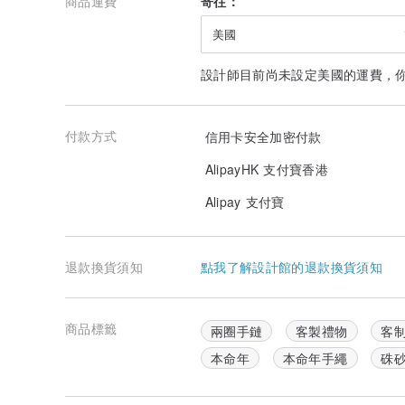
商品運費
寄往：
《神農本草經》將硃砂列為上品，常常被用於藥物治療，
美國
生活在現代的我們，擁有一兩件硃砂文玩，也可修身養性
設計師目前尚未設定美國的運費，
> 鑑別
館內硃砂產品均為高含量硃砂，重量感強。可以用一下方
>. 火燒硃砂會變黑。（請隔物加熱。一般不建議在成品
付款方式
信用卡安全加密付款
間過長變黑後無法還原。）
AlipayHK 支付寶香港
>. 真硃砂在紙上可以畫出橘紅色的線條。（為不損壞成
贈送的珠子劃線。）
Alipay 支付寶
> 保養
硃砂飾品無金屬、木質、植物類（比如菩提籽）等配件的
泡，會影響光澤度。
退款換貨須知
點我了解設計館的退款換貨須知
編繩款不建議沾水，清洗後需要晾乾在佩戴，因為潮濕的
1.避免腐蝕
商品標籤
兩圈手鏈
客製禮物
客
硃砂屬於礦石，不溶於水，但經常與肥皂、沐浴露等化學
本命年
本命年手繩
硃
2.避免與金屬物接觸
硃砂裡的礦物元素會吸收金屬離子，使硃砂發生不可逆的