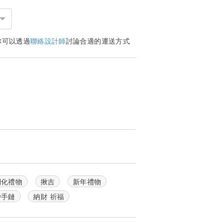
可以鎮驚、解毒、緩解失眠多夢等。
，養眼養心。
你可以透過
聯絡設計師
討論合適的運送方式
式鑑別：
上直接火燒，因為無法掌控時間和范圍。時
品美觀，請選擇不明顯的地方劃線，或者用
情況下，可以適當沾水，但不適合長期浸
繩子佩戴著濕氣大，對身體不太好。
制化禮物
揪吉
新年禮物
品接觸，會對硃砂造成腐蝕。
砂手鏈
納財 祈福
發烏發黑現象。