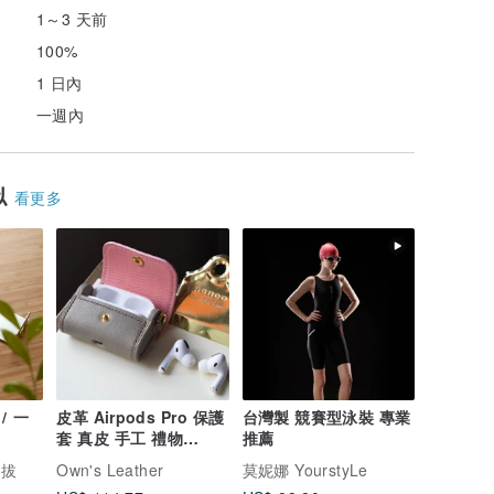
1～3 天前
100%
1 日內
一週內
似
看更多
/ 一
皮革 Airpods Pro 保護
台灣製 競賽型泳裝 專業
套 真皮 手工 禮物
推薦
Apple
好拔
Own's Leather
莫妮娜 YourstyLe