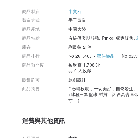
芒。
商品材質
半寶石
> 春耕秋收
這世間但凡舒展，但凡詩意，但凡美好之事，往往都只會
製造方式
手工製造
學著慢下來，澄空自己，柔軟地對待生活，敬畏時間的力
商品產地
中國大陸
而不畏懼地，生長出清晰的年輪。
我們的手工亦是如此！！
商品特點
有提供客製服務, Pinkoi 獨家販售,
庫存
剩最後 2 件
> 硃砂
最早的文獻記載中硃砂只有一個字叫「丹」，「丹」是一
商品排行
No.261,407 -
配件飾品
| No.52,9
物，所以「丹」字實際上就是「井」字中間有一「、」，
西出來，這東西就是硃砂。
商品熱門度
被欣賞 1,708 次
共 0 人收藏
因為硃砂是紅色，多數偏於深紅色，「朱」也是紅的意思
販售許可
原創設計
是形容顏色，「砂」是形容形狀，意為一些不規則顆粒狀
商品摘要
**春耕秋收，一切美好，自然發生。*
硃砂顏色經久不褪。中國書畫被稱為「丹青」，其中的「
+冰種玉算盤珠 材質：湘西高含量
泥」，其主要成分也是硃砂。
寸！）
從風水學角度講，硃砂是從匯聚日月精華的礦物中採集，
陽氣磁場，我們可以發現：玉石類放在手裡有涼的感覺，
運費與其他資訊
自古以來，大凡道家書符咒、開光、闢邪、鎮煞等等法事
視為開運改運、鎮煞、驅邪、招福、納財的極品。有鴻運