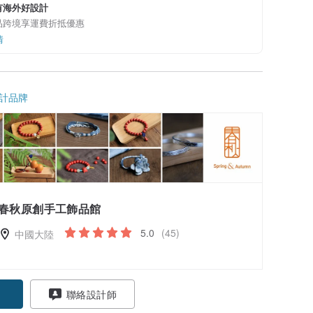
有海外好設計
品跨境享運費折抵優惠
情
計品牌
春秋原創手工飾品館
5.0
(45)
中國大陸
聯絡設計師