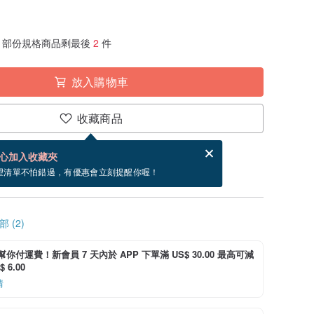
部份規格商品剩最後
2
件
放入購物車
收藏商品
分享，免費幫你寄送電子賀卡。
電子賀卡是什麼？
心加入收藏夾
寄出商品為 3 個工作天。（不包含假日）
望清單不怕錯過，有優惠會立刻提醒你喔！
 (2)
i 幫你付運費！新會員 7 天內於 APP 下單滿 US$ 30.00 最高可減
 6.00
情