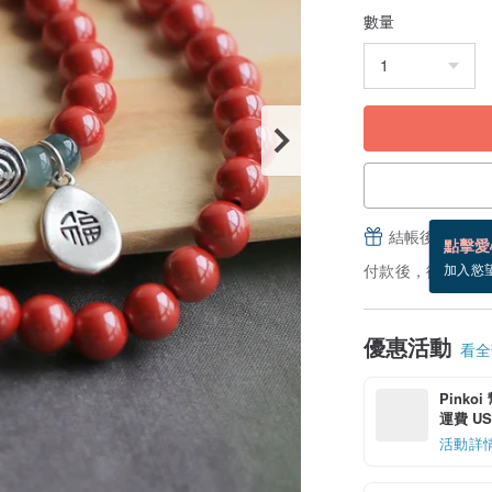
數量
結帳後填寫並
點擊愛
付款後，從備貨到
加入慾
優惠活動
看全部
Pinko
運費 US$
活動詳