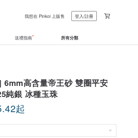
我想在 Pinkoi 上販售
登入/註冊
送禮指南
所有分類
| 6mm高含量帝王砂 雙圈平安
925純銀 冰種玉珠
5.42
起