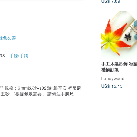
US$ 7.09
自然發生，就像四季輪轉。
量，讓一切可以自然生長，像樹那樣，專注
綠色友善
個會意字，古代鑿地礦井，在井裡面取出礦
33 -
手鍊/手鐲
意為是挖了一個礦井後在裡面去取了一個東
手工木製吊飾 秋葉 吊飾
禮物訂製
，後來就把丹砂叫做硃砂，「丹」和「朱」
honeywood
的礦物。
US$ 15.15
* 規格：6mm硃砂+s925純銀平安 福吊牌
丹」即指硃砂，顏料中不可或缺的「八寶印
帝王砂 （根據佩戴需要， 請備注手腕尺
其吸收天地之正氣，所以，硃砂具有極強的
而硃砂握在手裡是暖的。
的時候，硃砂都派上用場。硃砂一直被人們
當頭，富貴安康之吉祥寓意。