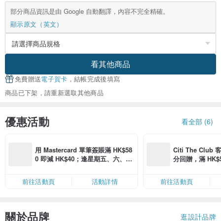
部分商品資訊是由 Google 自動翻譯，內容不完全精確。
顯示原文（英文）
看其他商品
免費贈送
電子賀卡
，結帳完成後填寫
商品已下架，請重新選取其他商品
優惠活動
看全部 (6)
用 Mastercard 單筆簽賬滿 HK$58
Citi The Club
0 即減 HK$40；逢星期五、六、日
分回贈，滿 HK$580
滿 HK$880 即減 HK$80（名額有
Coins（名額
限，額滿即止，僅限「常用信用
前往活動頁
活動詳情
前往活動頁
卡」結帳）
關於品牌
逛設計品牌