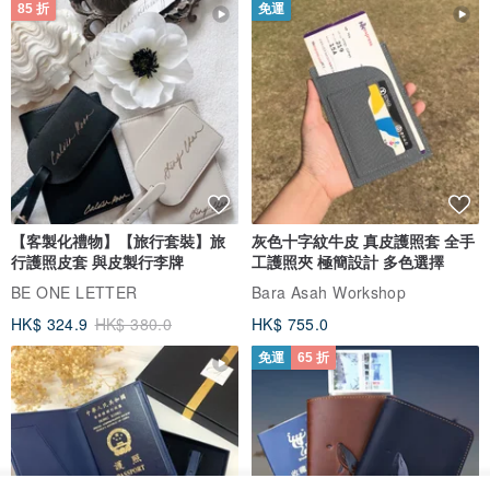
85 折
免運
【客製化禮物】【旅行套裝】旅
灰色十字紋牛皮 真皮護照套 全手
行護照皮套 與皮製行李牌
工護照夾 極簡設計 多色選擇
BE ONE LETTER
Bara Asah Workshop
HK$ 324.9
HK$ 380.0
HK$ 755.0
免運
65 折