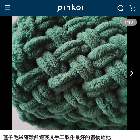
1/10
毯子毛絨蓬鬆舒適寢具手工製作最好的禮物給她