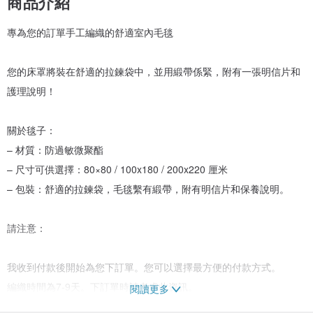
商品介紹
專為您的訂單手工編織的舒適室內毛毯
您的床罩將裝在舒適的拉鍊袋中，並用緞帶係緊，附有一張明信片和
護理說明！
關於毯子：
– 材質：防過敏微聚酯
– 尺寸可供選擇：80×80 / 100x180 / 200x220 厘米
– 包裝：舒適的拉鍊袋，毛毯繫有緞帶，附有明信片和保養說明。
請注意：
我收到付款後開始為您下訂單。您可以選擇最方便的付款方式。
編織時間為7-9天。下訂單時請考慮此資訊。
閱讀更多
您溫暖的嬰兒床罩將透過當地郵政服務寄出，並在 15-30 天內送達。