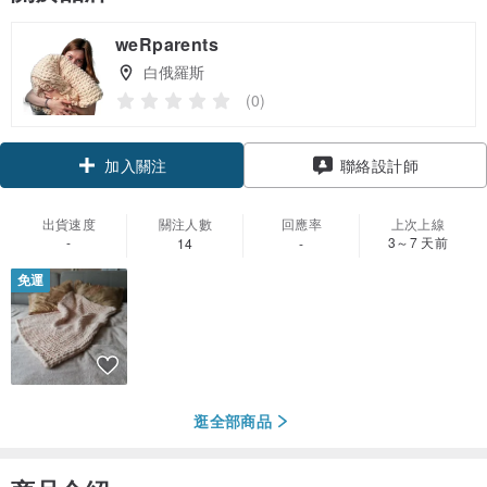
weRparents
白俄羅斯
(0)
領優惠券
聯絡設計師
加入關注
出貨速度
關注人數
回應率
上次上線
-
3～7 天前
14
-
免運
逛全部商品