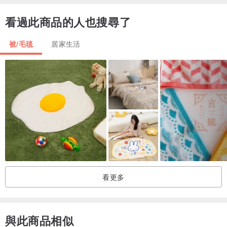
由於烏克蘭的這場可怕的戰爭和白俄羅斯的物流困難，交付量可能會
看過此商品的人也搜尋了
增加。感謝您在這個前所未有的時期的理解。
下單前請檢查您的地址！這對於正確、更快的交付非常重要
被/毛毯
居家生活
如果您有任何疑問或規格，請給我留言，我們將進行討論！
感謝您選擇我的小手工藝品生意！
你的父母
看更多
與此商品相似