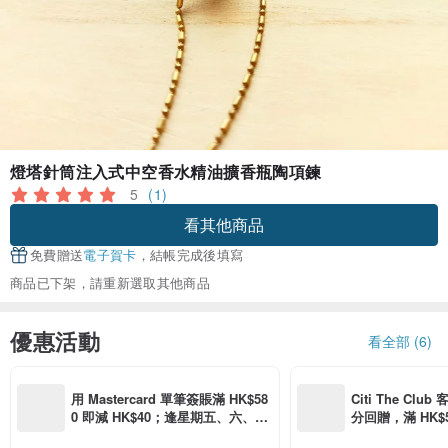
燈塔針筒注入式中空香水精油擴香瓶陶項鍊
5
(1)
看其他商品
免費贈送
電子賀卡
，結帳完成後填寫
商品已下架，請重新選取其他商品
優惠活動
看全部 (6)
用 Mastercard 單筆簽賬滿 HK$58
Citi The Club
0 即減 HK$40；逢星期五、六、日
分回贈，滿 HK$580
滿 HK$880 即減 HK$80（名額有
Coins（名額