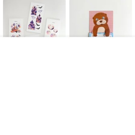
看其他商品
了解品牌
鬼屋貼紙包
秘密便箋-水獺/20張一包 | 便條紙
動物 水獺 筆記本 便箋 文具
Bumyul Store
mark taiwan 文創紀念品
HK$ 26.6
HK$ 36.5