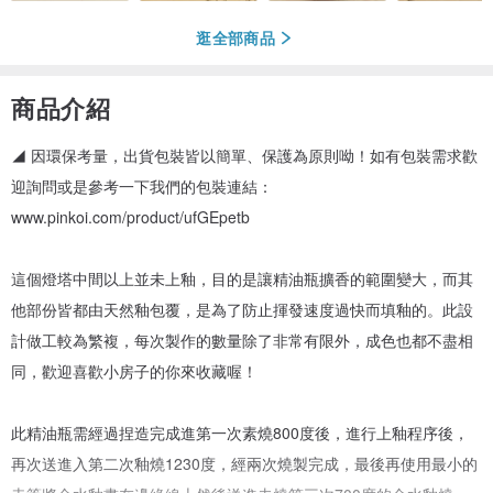
逛全部商品
商品介紹
◢ 因環保考量，出貨包裝皆以簡單、保護為原則呦！如有包裝需求歡
迎詢問或是參考一下我們的包裝連結：
www.pinkoi.com/product/ufGEpetb
這個燈塔中間以上並未上釉，目的是讓精油瓶擴香的範圍變大，而其
他部份皆都由天然釉包覆，是為了防止揮發速度過快而填釉的。此設
計做工較為繁複，每次製作的數量除了非常有限外，成色也都不盡相
同，歡迎喜歡小房子的你來收藏喔！
此精油瓶需經過捏造完成進第一次素燒800度後，進行上釉程序後，
再次送進入第二次釉燒1230度，經兩次燒製完成，最後再使用最小的