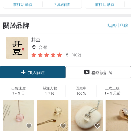
限，額滿即止，僅限「常用信用
前往活動頁
活動詳情
前往活動頁
卡」結帳）
關於品牌
逛設計品牌
井豆
台灣
5
(462)
領優惠券
聯絡設計師
加入關注
出貨速度
關注人數
回應率
上次上線
1～3 日
1～3 天前
1,716
100%