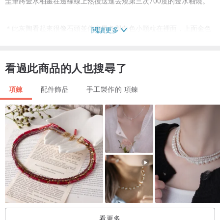
圭筆將金水釉畫在邊緣線上然後送進去燒第三次700度的金水釉燒。
＊此灰陶看起來很像石頭並伴有黑色與白色小顆粒在裡面，上面金色
閱讀更多
小窗戶有時會因為底色的黑而顯現局部黑，全程手工完成，是少見的
作品喔～
看過此商品的人也搜尋了
可使用你喜歡的精油用小針筒靠著孔洞內壁慢慢注入（直接頂到內
項鍊
配件飾品
手工製作的 項鍊
壁），建議滴入2-4滴少量即可。內部精油完全揮發完畢約數小時到2
天左右，視天氣而定，待內部精油完全揮發後，整顆瓶子則會持續維
持淡淡香氣數週，視香氛產品的濃稠度而定。
純手工製作，不會像機器切削一樣無暇！每顆做起來都會有些許不
同，不會一模一樣，是非常有手感的項鍊喔！希望你喜歡～
項鍊與配件：銅，鍊長58cm (不含墜子長度，可留言縮短長度) （黃
銅戴一陣子以後顏色就會變古銅色呦！)
看更多