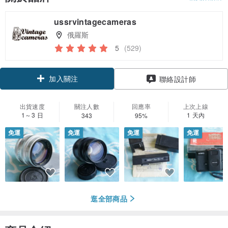
ussrvintagecameras
俄羅斯
5
(529)
加入關注
聯絡設計師
出貨速度
關注人數
回應率
上次上線
1～3 日
1 天內
343
95%
免運
免運
免運
免運
逛全部商品