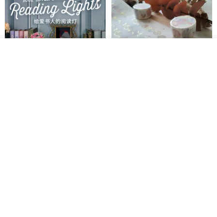
看其他商品
了解品牌
愛書人的閱讀書燈 閱讀小書燈禮
泡泡裡的世界5(日本和紙、 亮面
物學生文具英國 IF 文創進
PET)
英國IF文創官方旗艦店
仙女丸 Fairy Maru
HK$ 174.2
HK$ 99.7