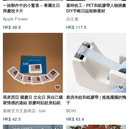
一抹郵件中的小驚喜 – 專屬生日
暮時收工 - PET和紙膠帶人物插畫
與慶祝卡片
DIY手帳日誌裝飾素材
Apple Flower
自元素
HK$ 48.8
HK$ 117.5
馬來西亞 國慶日 文化日 與自己國
廚房布紋和紙膠帶 | 搖搖擺擺的鴨
家情感的連結 節慶時貼紋身貼紙
子
展權官方文創商店- toki
BOKI
HK$ 42.5
HK$ 63.4