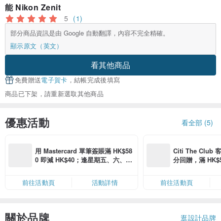
能 Nikon Zenit
5
(1)
部分商品資訊是由 Google 自動翻譯，內容不完全精確。
顯示原文（英文）
看其他商品
免費贈送
電子賀卡
，結帳完成後填寫
商品已下架，請重新選取其他商品
優惠活動
看全部 (5)
用 Mastercard 單筆簽賬滿 HK$58
Citi The Club
0 即減 HK$40；逢星期五、六、日
分回贈，滿 HK$580
滿 HK$880 即減 HK$80（名額有
Coins（名額
限，額滿即止，僅限「常用信用
前往活動頁
活動詳情
前往活動頁
卡」結帳）
關於品牌
逛設計品牌