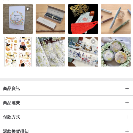
* 鏡頭具有內置“構造”鏡頭遮光罩，位於硬盒內，因此可以很好地防止
額外的衝擊。
* 聚焦：從 0.3m 到“無限遠”。
* 重量（不含外殼）225 克。
* 直徑 57 毫米。
* 長度（聚焦於“無窮大”）70 毫米。
* 在莫斯科市附近的 Litkarino 工廠 LZOS 於 1983 年製造
我們非常樂意歡迎任何國際投標人！！！
我們在全球範圍內免費運送該物品！
商品資訊
收到您的付款後，商品將立即通過俄羅斯郵政服務發貨。
運輸時間通常約為 2-3 週，以帶有跟踪號的掛號航空郵件包裹接收物
商品運費
品（或通過掛號和保險航空郵件包裹重物品），但有時（但不經常）
最多兩個月。
付款方式
如果您需要非常快速的運輸，這裡可以使用 DHL 和 UPS，但運輸金
屬 35 毫米相機的費用可能超過 100 美元，因此很少使用這種運輸方
退款換貨須知