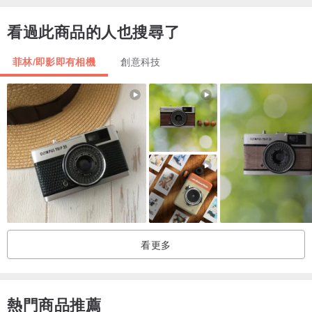
看過此商品的人也搜尋了
* 焦點：50 毫米。
* 視角：46 度。
菲林/即影即有相機
創意科技
* 相對孔徑：1:2.8
* 光圈：從 2.8 到 16（沒有點擊或帶有特殊的“記憶”）。光圈環可以
“記住”預裝光圈的含義。此功能通過單光圈環激活，您只需按下它，
光圈就會固定。
* 安裝 M42 x 1mm 凹槽，稱為賓得螺紋安裝，與許多舊單反相機
（Practica、Chinon、Yashika、Bessaflex 等）相同。
* 該鏡頭適用於micro 4/3系統及其他工作距離45.5mm及以下的數碼相
機，使用適配器：
所有索尼 NEX、奧林巴斯、松下：Lumix DMC-G1、DMC-GH1、
看更多
DMC-GF1、DMC-G2、DMC-G10、愛普生、三星等。
* 分辨率：（以每1mm線對數）中心不小於42，邊框邊緣不小於30。
* 過濾器安裝：凹槽 49x0.75mm 或外部 51 mm。
熱門商品推薦
* 調整銳度時，鏡頭前部不會旋轉，它允許應用矩形遮光罩。