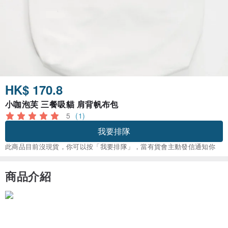
HK$ 170.8
小咖泡芙 三餐吸貓 肩背帆布包
5
(1)
我要排隊
此商品目前沒現貨，你可以按「我要排隊」，當有貨會主動發信通知你
商品介紹