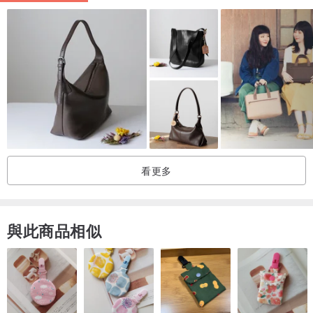
看更多
與此商品相似