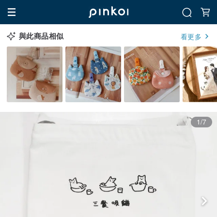
與此商品相似
看更多
1/7