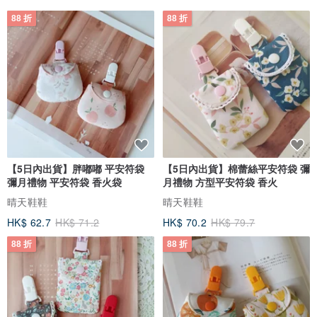
【5日內出貨】胖嘟嘟 平安符袋
【5日內出貨】棉蕾絲平安符袋 彌
彌月禮物 平安符袋 香火袋
月禮物 方型平安符袋 香火
晴天鞋鞋
晴天鞋鞋
HK$ 62.7
HK$ 71.2
HK$ 70.2
HK$ 79.7
88 折
88 折