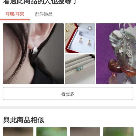
看過此商品的人也搜尋了
*雖然它是烘烤的，但由於它容易受到強烈衝擊，所以請小心。
耳環/耳夾
配件飾品
*因為每個項目都是手工製作的，所以顏色深淺等可能會有個體差異。
*顏色可能與顯示器或手機屏幕上的顏色不同。
*出於衛生原因，耳針不能退換貨。其他作品，到貨如有破損，請在一
周內聯繫我們。
看更多
【素體】陶器長寬各約2.2cm
[零件] 螺旋彈簧式耳夾零件（舊黃銅）
與此商品相似