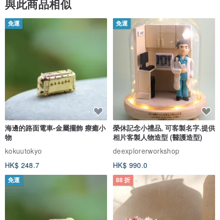
與此商品相似
免運
免運
海邊的路面電車-金屬擺飾 療癒小
榮休記念小禮品, 可客製名字.提供
物
相片客製人物造型 (醫護造型)
kokuutokyo
deexplorerworkshop
HK$ 248.7
HK$ 990.0
免運
88 折