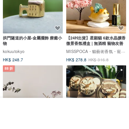
拱門隧道的小屋-金屬擺飾 療癒小
【24H出貨】星願貓 6款水晶擴香
物
微景香氛禮盒 | 無酒精 寵物友善
MISSPOCA・貓藝術香氛・寵物友善
kokuutokyo
HK$ 248.7
HK$ 278.8
HK$ 316.8
88 折
我要排隊
了解品牌