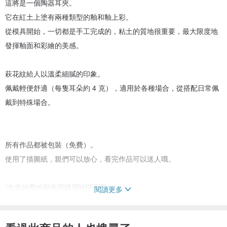
這將是一個陶器耳夾。
它在紅土上塗有兩種類型的釉和釉上彩。
從模具開始，一切都是手工完成的，粘土的質地很重要，最大限度地
發揮釉面和彩繪的美感。
萩花紋給人以溫柔細膩的印象。
佩戴輕便舒適（每隻耳朵約 4 克），適用於各種場合，從搭配日常佩
戴到特殊場合。
所有作品都被包裝（免費）。
使用了描圖紙，親們可以放心，看完作品可以送人哦。
*包裝絲帶的顏色因購買時間而異。
閱讀更多
*由於施釉，質地略微粗糙。