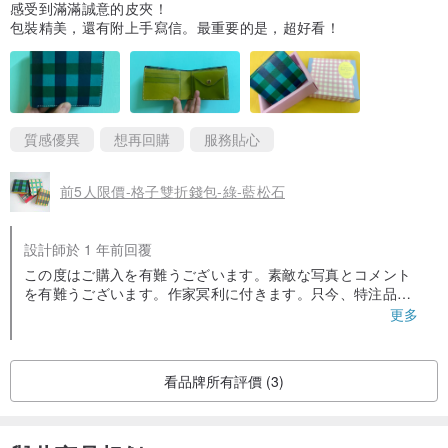
感受到滿滿誠意的皮夾！
包裝精美，還有附上手寫信。最重要的是，超好看！
質感優異
想再回購
服務貼心
前5人限價-格子雙折錢包-綠-藍松石
設計師於 1 年前回覆
この度はご購入を有難うございます。素敵な写真とコメント
を有難うございます。作家冥利に付きます。只今、特注品の
作製に入るところです。注文が重なりまして、納期が数日遅
更多
くなるかもしれませんが、ベストを尽くしますのでお待ち下
さい。
看品牌所有評價 (3)