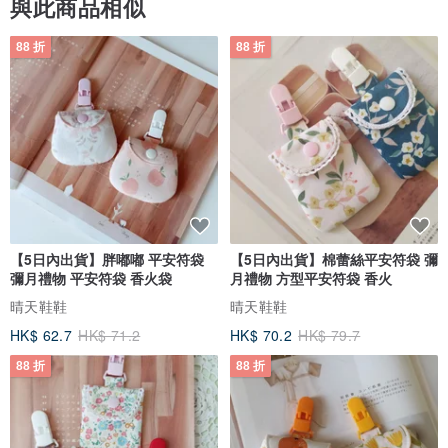
與此商品相似
88 折
88 折
【5日內出貨】胖嘟嘟 平安符袋
【5日內出貨】棉蕾絲平安符袋 彌
彌月禮物 平安符袋 香火袋
月禮物 方型平安符袋 香火
晴天鞋鞋
晴天鞋鞋
HK$ 62.7
HK$ 71.2
HK$ 70.2
HK$ 79.7
88 折
88 折