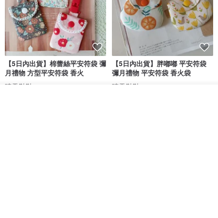
【5日內出貨】棉蕾絲平安符袋 彌
【5日內出貨】胖嘟嘟 平安符袋
月禮物 方型平安符袋 香火
彌月禮物 平安符袋 香火袋
晴天鞋鞋
晴天鞋鞋
我要訂製
HK$ 70.2
HK$ 79.7
HK$ 62.7
HK$ 71.2
加入收藏
了解品牌
88 折