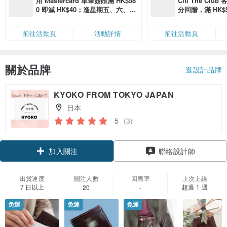
用 Mastercard 單筆簽賬滿 HK$58
Citi The Club
0 即減 HK$40；逢星期五、六、日
分回贈，滿 HK$580
滿 HK$880 即減 HK$80（名額有
Coins（名額
限，額滿即止，僅限「常用信用
前往活動頁
活動詳情
前往活動頁
卡」結帳）
關於品牌
逛設計品牌
KYOKO FROM TOKYO JAPAN
日本
5
(3)
加入關注
聯絡設計師
出貨速度
關注人數
回應率
上次上線
7 日以上
超過 1 週
20
-
免運
免運
免運