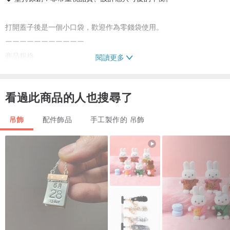
打開蓋子後是一個小口袋，歡迎作為零錢袋使用。
ーーーーーーーーーーー
商品規格
閱讀更多
◆ 尺寸
本體（不含五金）長度 9 公分
看過此商品的人也搜尋了
寬度 5 公分
含五金總長 15 公分
吊飾
配件飾品
手工製作的 吊飾
◆ 五金（金屬金色）
掛勾 1 個
◆ 重量極輕
◆ 具備防水、防褪色、防汙處理
從小孩到長輩都非常受歡迎！掛在汽車鑰匙上也能展現閃耀的亮點。
也非常適合作為禮物送人。