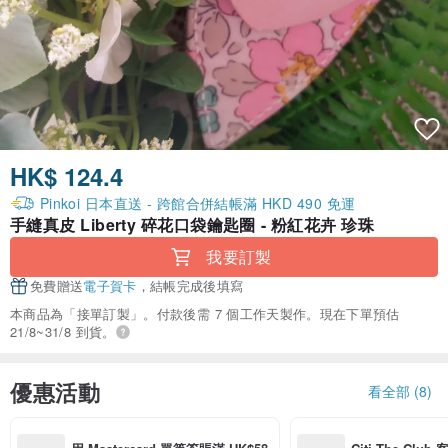
HK$ 124.4
Pinkoi 日本直送 - 跨館合併結帳滿 HKD 490 免運
手縫真皮 Liberty 碎花口袋鑰匙圈 - 粉紅花卉 珍珠
我要訂製
免費贈送
電子賀卡
，結帳完成後填寫
本商品為「接單訂製」。付款後需 7 個工作天製作。現在下單預估
21/8~31/8 到貨。
優惠活動
看全部 (8)